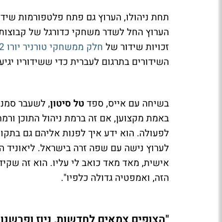
תחת ניהולו, הערוץ גם פתח פלטפורמות שידור
הערוץ החל לשדר משחקי כדורגל של קבוצות 
זכויות שידור של
חלק ממשחקי טורניר יורו 2012
השידורים בתרגום לעברית כדי ששידוריו יגיעו
בשיחה עם אייס, ספד
טל סיטון
, לשעבר סמנכ"
באמת מקצוען, אם זה ברמת ניהול התוכן ורמת
לפעולה. הוא ידע איך לפנות אליהם גם בתקו
לערוץ נישה עם שפה זרה בישראל. ליאוניד ה
אישית, מאד מאד כואב לי עליו. הוא זה שקיד
הזה, ואמפטיה גדולה כלפיו".
"הצופים צמאים לחדשות, ניוז ופרשנות