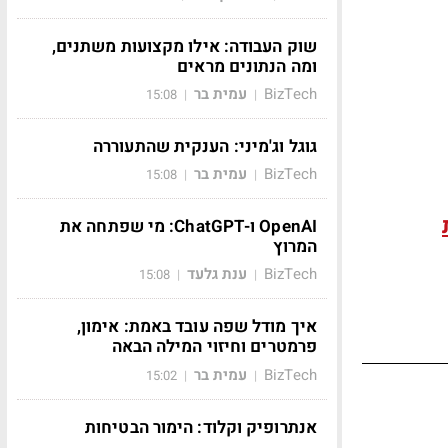
שוק העבודה: אילו מקצועות משתנים,
ומה הנתונים מראים
BizTech
עמית בר
15:08
|
|
גוגל וג'מיני: הענקית שהתעוררה
BizTech
עמית בר
15:08
|
|
OpenAI ו-ChatGPT: מי שפתחה את
המרוץ
BizTech
ענת גלעד
15:08
|
|
איך מודל שפה עובד באמת: אימון,
פרמטרים וחיזוי המילה הבאה
BizTech
עמית בר
15:02
|
|
אנתרופיק וקלוד: הימור הבטיחות