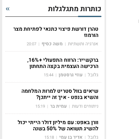
כותרות מתגלגלות
טהרן דורשת פיצוי כתנאי לפתיחת מצר
הורמוז
אנרגיה ותשתיות
משה כסיף
20:07
|
|
ברקשייר: הרווח התפעולי +16%,
הרכישה העצמית בקצה התחתון
גלובל
עוזי גרסטמן
15:44
|
|
שיאים בוול סטריט למרות המלחמה
והשיא בנפט - איך זה ייתכן?
ניתוחים ודעות
עמית בר
15:19
|
|
וורן באפט: עם מיליון דולר הייתי יכול
להשיג תשואה של 50% בשנה
גלובל
אדיר בן עמי
15:18
|
|