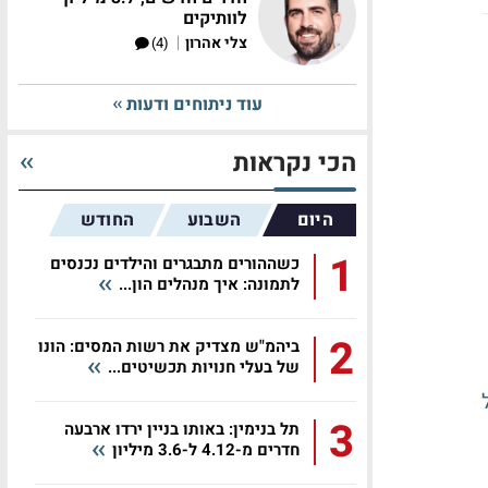
לוותיקים
|
צלי אהרון
(4)
עוד ניתוחים ודעות
הכי נקראות
היום
השבוע
החודש
1
כשההורים מתבגרים והילדים נכנסים
לתמונה: איך מנהלים הון...
2
ביהמ"ש מצדיק את רשות המסים: הונו
של בעלי חנויות תכשיטים...
3
תל בנימין: באותו בניין ירדו ארבעה
חדרים מ-4.12 ל-3.6 מיליון