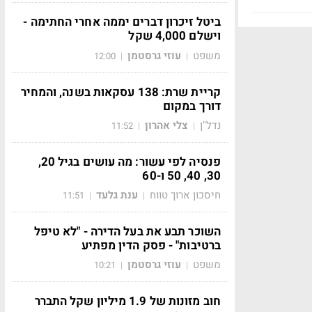
ביטל זיכרון דברים יממה אחרי החתימה -
וישלם 4,000 שקל
משפט
עוזי גרסטמן
12:00
|
|
קריית שרת: 138 עסקאות בשנה, והמחיר
דורך במקום
נדל"ן
צלי אהרון
11:52
|
|
פנסיה לפי עשור: מה עושים בגיל 20,
30, 40, 50 ו-60
חיסכון ארוך טווח
ענת גלעד
11:51
|
|
השוכר תבע את בעל הדירה - "לא טיפל
ברטיבות" - פסק הדין מפתיע
משפט
עוזי גרסטמן
10:21
|
|
חוב מזונות של 1.9 מיליון שקל התברר