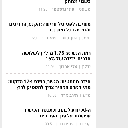
כשגוי ונמחק
משפט
עוזי גרסטמן
11:25
|
|
משיכה לפני גיל פרישה: הקנס, החריגים
ומתי זה בכל זאת נכון
חיסכון ארוך טווח
עמית בר
11:23
|
|
רמת הנשיא: 1.75 מיליון לשלושה
חדרים, ירידה של 16%
נדל"ן
צלי אהרון
11:04
|
|
חידה מתמטית: הגשר, הפנס ו-17 הדקות:
מתי האדם המהיר צריך להפסיק לרוץ
מדע
מירב ארד
10:58
|
|
ה-AI יודע לכתוב ולתכנת: הכישור
שישמור על ערך העובדים
קריירה
עמית בר
09:51
|
|