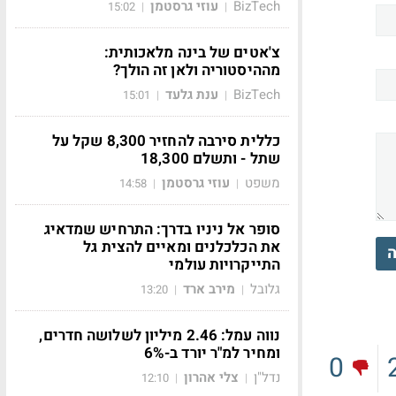
BizTech
עוזי גרסטמן
15:02
|
|
צ'אטים של בינה מלאכותית:
מההיסטוריה ולאן זה הולך?
BizTech
ענת גלעד
15:01
|
|
כללית סירבה להחזיר 8,300 שקל על
שתל - ותשלם 18,300
משפט
עוזי גרסטמן
14:58
|
|
סופר אל ניניו בדרך: התרחיש שמדאיג
את הכלכלנים ומאיים להצית גל
ה
התייקרויות עולמי
גלובל
מירב ארד
13:20
|
|
נווה עמל: 2.46 מיליון לשלושה חדרים,
ומחיר למ"ר יורד ב-6%
0
נדל"ן
צלי אהרון
12:10
|
|