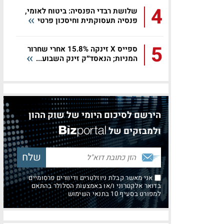
4
שלושת רבדי הפנסיה: ביטוח לאומי,
פנסיה תעסוקתית וחיסכון פרטי
5
ספייס X זינקה 15.8% אחרי שחרור
המניות; הנאסד״ק זינק השבוע...
הירשם לסיכום היומי של שוק ההון
ולמבזקים של
אני מאשר קבלת ניוזלטרים ודיוורים פרסומיים
בדואר אלקטרוני ו/או באמצעות הסלולר בהתאם
למפורט בסעיף 10 בתנאי השימוש