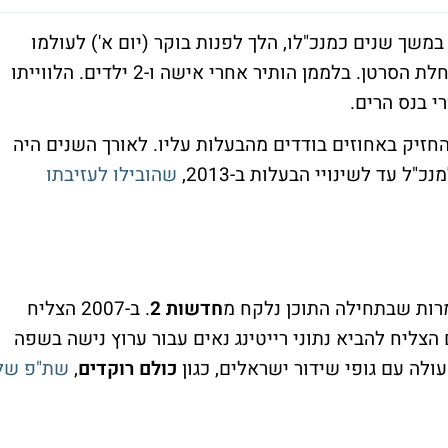
שך שנים כמנכ"לו, הלך לפנות בוקר (יום א') לעולמו
בגיל 64, לאחר מאבק קשה של שנה וחצי במחלת הסרטן. בלממן הותיר אחרי אישה ו-2 ילדים. הלווייתו
ן הצטרף לערוץ 9 עם הקמתו ב-2003, והחזיק באחוזים בודדים מהבעלות עליו. לאורך השנים היה
שהובילו לעזיבתו
רות שבתחילה התוכן נלקח מ
חדשות 2
. ב-2007 הצליח
הצליח להביא נתוני רייטינג נאים עבור ערוץ נישה בשפה
ולה עם גופי שידור ישראלים, כגון
כולם רוקדים
,
שת"פ של