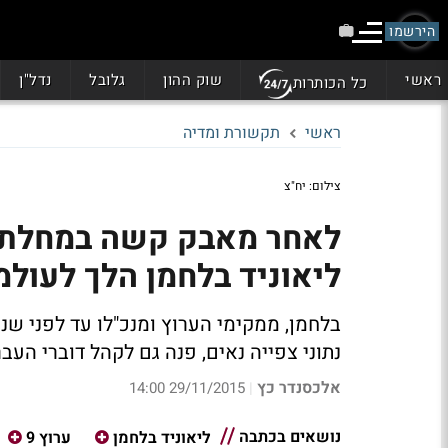
הירשמו
ראשי
שוק ההון
גלובל
נדל"ן
כל הכותרות
ראשי
תקשורת ומדיה
צילום: יח"צ
ליאוניד בלחמן הלך לעולמ
בלחמן, ממקימי הערוץ ומנכ"לו עד לפני ש
נתוני צפייה נאים, פנה גם לקהל דוברי העבר
אלכסנדר כץ
29/11/2015 14:00
|
נושאים בכתבה
ליאוניד בלחמן
ערוץ 9