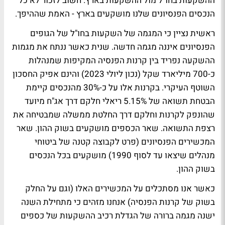
ההשקעות בחו"ל מול ההשקעות בארץ. חשוב לזכור לא כל
הנכסים הפנסיונים שלנו מושקעים בארץ - האמת שההיפך.
ראשית נציין כי המגמה של השקעות בחו"ל של הגופים
הפנסיונים איננה מגמה חדשה. שנית כאשר ננתח את מגמות
ההשקעה נפריד בין קרנות הפנסיה המקיפות שמנהלות
כ-700 מיליארד שקל (נכון ליולי 2023) והינם אפיק החסכון
השוטף העיקרי. בקרנות אלו על כ-30% מהנכסים קיימת
הבטחת תשואה של 5.15% ריאלי חלקם דרך אג"ח מיועד
שהונפק לקרנות וחלקם דרך החלטת ממשלה שמבטיחה את
רצפת התשואה. שאר הכספים מושקעים בשוק ההון. שאר
המכשירים הפנסיונים (פרט לקבוצה קטנה של ביטוחי
מנהלים שיצאו עד לסוף 1990) מושקעים בכל הנכסים
בשוק ההון.
כאשר אנו מסתכלים על המכשירים האלו (וגם על החלק
בשוק של קרנות הפנסיה) אנחנו מזהים כי מתחילת השנה
ישנה מגמה ברורה של הגדלת רכיב ההשקעות של כספים