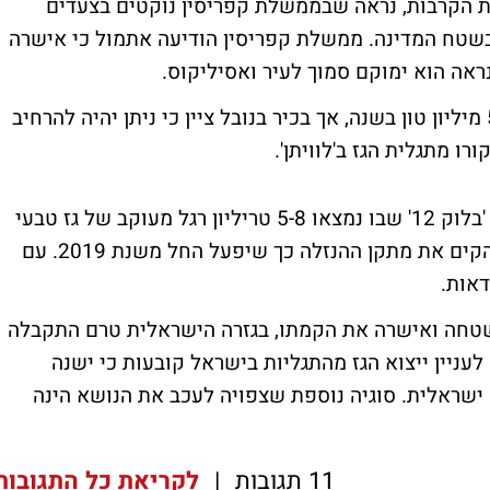
 הקרבות, נראה שבממשלת קפריסין נוקטים בצעדים
בשטח המדינה. ממשלת קפריסין הודיעה אתמול כי אישרה
אה הוא ימוקם סמוך לעיר ואסיליקוס.
מתקן ההנזלה אשר עתיד לקום צפוי להנזיל 5 מיליון טון בשנה, אך בכיר בנובל ציין כי ניתן יהיה להרחיב
ו מתגלית הגז ב'לוויתן'.
נובל אנרג'י מחזיקה ב-70% מהזכויות ברישיון 'בלוק 12' שבו נמצאו 5-8 טריליון רגל מעוקב של גז טבעי
בסוף השנה שעברה. בנובל אנרג'י מתכננים להקים את מתקן ההנזלה כך שיפעל החל משנת 2019. עם
דאות.
שטחה ואישרה את הקמתו, בגזרה הישראלית טרם התקבלה
עניין ייצוא הגז מהתגליות בישראל קובעות כי ישנה
שראלית. סוגיה נוספת שצפויה לעכב את הנושא הינה
11 תגובות
|
לקריאת כל התגובות