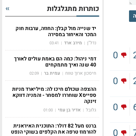
כותרות מתגלגלות
ה
יד שנייה מול קבלן: החוזה, ערבות חוק
המכר והאיחור במסירה
נדל"ן
מירב ארד
03:41
|
|
0
דמי ניהול: כמה הם באמת עולים לאורך
40 שנה ואיך מתמקחים
חיסכון ארוך טווח
עמית בר
02:09
|
|
0
ההצפה שכולם חיכו לה: מיליארד מניות
ספייסX שוחררו למסחר - והמניה דווקא
זינקה
0
גלובל
אדיר בן עמי
01:00
|
|
ברנט מעל 82 דולר: התוכנית האיראנית
0
להורמוז טרפה את הקלפים בשוקי הנפט