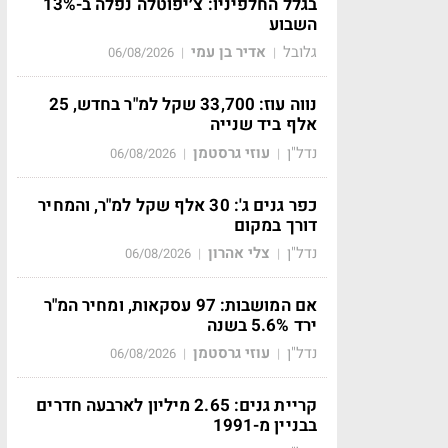
בגלל החלפיניו: צ׳יפוטלה נפלה ב-13%
השבוע
גלובל
אדיר בן עמי
06/08/2026
|
|
נווה עוז: 33,700 שקל למ"ר בחדש, 25
אלף ביד שנייה
נדל"ן
עוזי גרסטמן
06/08/2026
|
|
כפר גנים ג': 30 אלף שקל למ"ר, והמחיר
דורך במקום
נדל"ן
צלי אהרון
06/08/2026
|
|
אם המושבות: 97 עסקאות, ומחיר המ"ר
ירד 5.6% בשנה
נדל"ן
עוזי גרסטמן
06/08/2026
|
|
קריית גנים: 2.65 מיליון לארבעה חדרים
בבניין מ-1991