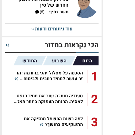
החדש של סין
|
משה כסיף
(5)
עוד ניתוחים ודעות
הכי נקראות במדור
היום
השבוע
החודש
1
הסכמה על מסלול זמני בהורמוז: מה
זה עושה למחיר החבית ולביטוח...
2
סעודיה חותכת שוב את מחיר הנפט
לאסיה: ההנחה העמוקה ביותר מאז...
3
למה רשות החשמל מחזיקה את
המשקיעים בחושך?