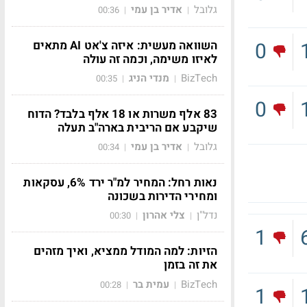
גלובל
אדיר בן עמי
00:36
|
|
השוואה מעשית: איזה צ'אט AI מתאים
0
לאיזו משימה, וכמה זה עולה
BizTech
מנדי הניג
00:35
|
|
0
83 אלף משרות או 18 אלף בלבד? הדוח
שיקבע אם הריבית בארה"ב תעלה
גלובל
אדיר בן עמי
00:34
|
|
נאות רחל: המחיר למ"ר ירד 6%, עסקאות
ומחירי הדירות בשכונה
נדל"ן
צלי אהרון
00:30
|
|
1
הזיות: למה המודל ממציא, ואיך מזהים
את זה בזמן
BizTech
עמית בר
00:28
|
|
1