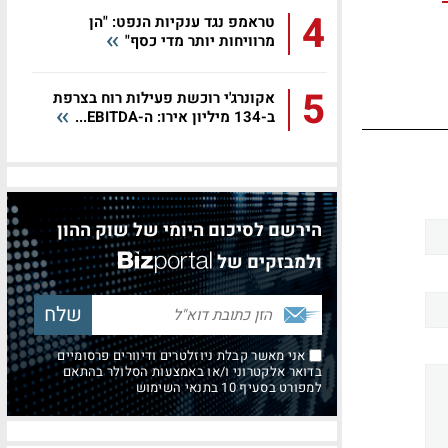
4
טראמפ נגד ענקיות הנפט: "הן
מרוויחות יותר מדי כסף"
5
אקונרג'י רוכשת פעילות רוח בצרפת
ב-134 מיליון אירו: ה-EBITDA...
הירשם לסיכום היומי של שוק ההון
ולמבזקים של
אני מאשר קבלת ניוזלטרים ודיוורים פרסומיים
בדואר אלקטרוני ו/או באמצעות הסלולר בהתאם
למפורט בסעיף 10 בתנאי השימוש