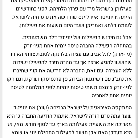
הטיסות בקו להבדיל מהחברות האמריקאיות שהפסיקו את
פעילותן בישראל מיד עם פרוץ הלחימה. לפני כחודשיים
הייתה זו יונייטד איירליינס שחידשה את טיסותיה לישראל,
לעומת דלתא ואמריקן שעד היום משעות את פעילותן.
אבל גם חידוש הפעילות של יונייטד דלה משמעותית.
בהתחלה הפעילה החברה טיסה יומית אחת מניו-יורק
(ניו-ארק) לתל אביב עם עצירה בלרנקה לטובת צוותי האוויר
שחששו להגיע ארצה אך עד מהרה חזרה להפעילו ישירות
ללא העצירה. עם זאת, החברה לא חידשה את קווי שחיברו
את נתב"ג עם וושינגטון הבירה, סן פרנסיסקו ושיקגו, וגם הקו
לניו-יורק צומצם משתי טיסות יומיות לפני המלחמה לטיסה
יומית אחת לאחריה.
המתקפה האיראנית על ישראל הבריחה (שוב) את יונייטד
שעד עתה טרם חזרה לישראל. אתמול הודיעה החברה כי היא
מאריכה את השעיית פעילותה בארץ עד לסוף חודש מאי, אז
היא תעדכן האם אכן תשוב לפעילות התחילת יוני או שמא