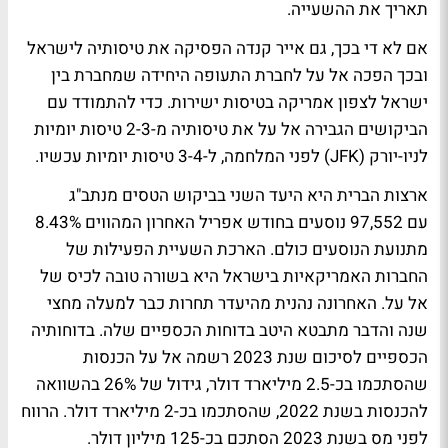
תאריך את ההשעייה.
אם לא די בכך, גם אייר קנדה הפסיקה את טיסותיה לישראל
ובכך הפכה אל על לחברת התעופה היחידה שמחברת בין
ישראל לצפון אמריקה בטיסות ישירות. כדי להתמודד עם
הביקושים הגבירה אל על את טיסותיה מ-2-3 טיסות יומיות
לניו-יורק (JFK) לפני המלחמה, ל-3-4 טיסות יומיות עכשיו.
ארצות הברית היא היעד השני בביקוש הטסים מנתב"ג
עם 97,552 נוסעים בחודש אפריל האחרון המהווים 8.43%
מתנועת הנוסעים כולם. הארכת השעיית הפעילות של
החברות האמריקאיות בישראל היא בשורה טובה לכיס של
אל על. האחרונה נהנית מהיעדר תחרות כבר למעלה מחצי
שנה והדבר מתבטא היטב בדוחות הכספיים שלה. בדוחותיה
הכספיים לסיכום שנת 2023 רשמה אל על הכנסות
שהסתכמו בכ-2.5 מיליארד דולר, גידול של 26% בהשוואה
להכנסות בשנת 2022, שהסתכמו בכ-2 מיליארד דולר. הרווח
לפני מס בשנת 2023 הסתכם בכ-125 מיליון דולר.