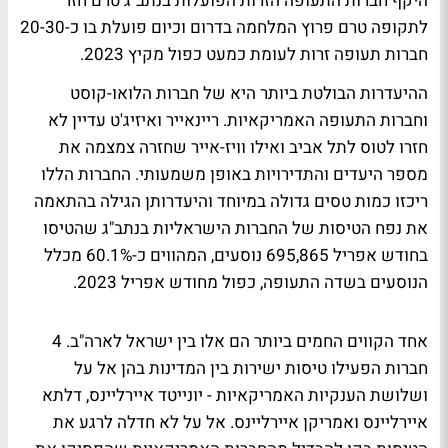
היקף חברות התעופה הזרות הפועלות בנתב"ג טרם חזר
לתקופה טרם פרוץ המלחמה בדרום וכיום פועלת בו כ-20-30
חברות תעופה זרות לעומת כמעט כפול מקיץ 2023.
ההיעדרות הבולטת ביותר היא של חברות הלואו-קוסט
וחברות התעופה האמריקאיות. ריינאייר ואיזיג'ט עדיין לא
חזרו לטוס לתל אביב ואילו וויז-אייר שחזרה צמצמה את
מספר היעדים והתדירויות באופן משמעותי. החברות הללו
ריכזו כמות טסים גדולה במיוחד והיעדרותן הגילה בהתאמה
את נפח הטיסות של החברות הישראליות בנתב"ג שהטיסו
בחודש אפריל 695,865 נוסעים, המהווים כ-60.1% מכלל
הנוסעים בשדה התעופה, כפול מחודש אפריל 2023.
אחד הקווים החמים ביותר הם אלו בין ישראל לארה"ב. 4
חברות הפעילו טיסות ישירות בין המדינות בהן אל על
ושלושת הענקיות האמריקאיות - יונייטד איירליינס, דלתא
איירליינס ואמריקן איירליינס. אל על לא חדלה לרגע את