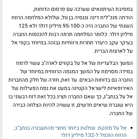
​במסיבת העיתונאים שערכה עם פרסום הדוחות,
הודתה מנכ"לית דינה גננסיה בן טל, שלולא המלחמה הרווח
השנתי של החברה היה כ-95-100 מיליון דולר ולא 125
מיליון דולר. כלומר המלחמה תרמה רבות להכנסות החברה
בעיקר עקב היעדר תחרות ורווחיות גבוהה במיוחד בקווי אל
על לארצות הברית.
המשך הבלעדיות של אל על בקווים לארה"ב עשוי לרמוז
במידה מסוימת על המשך המגמה הרווחית במיוחד של
החברה גם בדוחות הבאים. עד זאת, חזרה של חלק מהחברות
האירופאיות לישראל הקטינה במעט את נפח הפעילות של
אל על בנתב"ג, כך שאם החברה תציג בכל זאת דוח רבעוני בו
היא שוברת שיאים חדשים, זו עשויה להיות הצלחה כבירה
של החברה.
אל על מזנקת: שולטת ביותר מחצי מהתעבורה בנתב"ג;
הרווח הוכפל ל-132 מיליון דולר