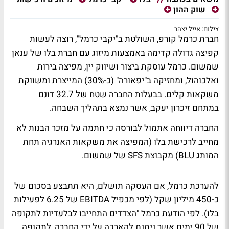
שוק ההון
צילום: אייל יצהר
חברת כרמל קורפ, השולטת ב"יקבי כרמל", רוצה לעשות
קפיצה גדולה קדימה באמצעות מיזוג עם חברת בלו של ענאן
שמשום. כרמל עוסקת ביצור ושיווק יין, מפיצה בירות
ואלכוהול, ומחזיקה ב"יפאורה" (כ-30%) המייצרת ומשווקת
משקאות קלים. בבעלות החברה שטח של 32.7 דונם
במתחם זיכרון יעקב, אשר נמצא בתהליך השבחה.
החברה דיווחה אתמול לבורסה כי חתמה על מזכר הבנות לא
מחייב לרכישת בלו (המפיצה את משקאות האנרגיה תחת
המותג BLU) מקבוצת SFS של שמשום.
להערכת כרמל, אם העסקה תושלם, היא תתבצע בסכום של
כ-450 מיליון שקל (לפי מכפיל EBITDA של 6.25 לפעילות
בלו). לפי הודעת כרמל "הצדדים התחייבו לבלעדיות לתקופה
של 90 ימים אשר ניתנת להארכה על ידי החברה, לתקופה