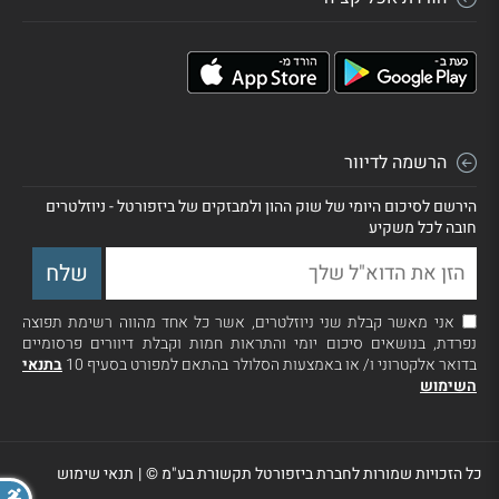
הרשמה לדיוור
הירשם לסיכום היומי של שוק ההון ולמבזקים של ביזפורטל - ניוזלטרים
חובה לכל משקיע
אני מאשר קבלת שני ניוזלטרים, אשר כל אחד מהווה רשימת תפוצה
נפרדת, בנושאים סיכום יומי והתראות חמות וקבלת דיוורים פרסומיים
בדואר אלקטרוני ו/ או באמצעות הסלולר בהתאם למפורט בסעיף 10
בתנאי
השימוש
כל הזכויות שמורות לחברת ביזפורטל תקשורת בע"מ ©
|
תנאי שימוש