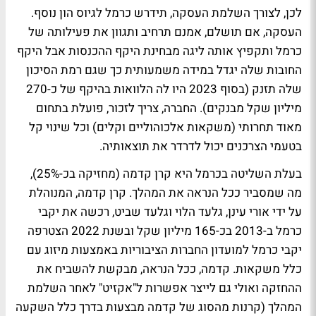
לכן, לצורך השלמת העסקה, תידרש כרמל לגיוס הון נוסף.
העסקה, אם תושלם, אמנם תרחיב ותגוון את פעילותה של
כרמל ותקפיץ אותה ליגה מבחינת היקף ההכנסות אבל היקף
החובות שלה יגדל במידה משמעותית כך שגם רמת הסיכון
שלה תזנק (בסוף 2023 היו לה הלוואות בהיקף של כ-270
מיליון שקל מבנקים). החברה, צריך לזכור, פועלת בתחום
מאוד תחרותי (משקאות אלכוהוליים וקלים) וכל שינוי קל
בטעמי הצרכנים יכול לדרדר את תוצאותיה.
בעלת השליטה בכרמל היא קרן קדמה (מחזיקה בכ-25%),
מה שמסביר ככל הנראה את המהלך. קרן קדמה, המנוהלת
על ידי אורי עינן, גלעד הלוי וגלעד שביט, רכשה את יקבי
כרמל ב-2013 בכ-165 מיליון שקל ובשנת 2022 הצטרפה
יקבי כרמל למועדון החברות הציבוריות באמצעות מיזוג עם
כלל משקאות. קדמה, ככל הנראה, מבקשת להשביח את
ההחזקה ואולי גם לייצר אפשרות ל"אקזיט" לאחר השלמת
המהלך (קרנות מהסוג של קדמה מבצעות בדרך כלל השקעה