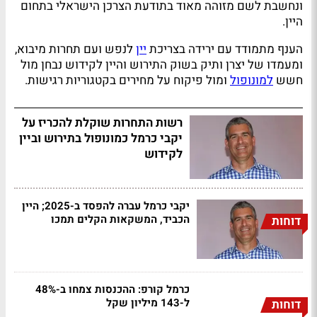
ונחשבת לשם מזוהה מאוד בתודעת הצרכן הישראלי בתחום
היין.
הענף מתמודד עם ירידה בצריכת
יין
לנפש ועם תחרות מיבוא,
ומעמדו של יצרן ותיק בשוק התירוש והיין לקידוש נבחן מול
חשש
למונופול
ומול פיקוח על מחירים בקטגוריות רגישות.
רשות התחרות שוקלת להכריז על
יקבי כרמל כמונופול בתירוש וביין
לקידוש
יקבי כרמל עברה להפסד ב-2025; היין
הכביד, המשקאות הקלים תמכו
דוחות
כרמל קורפ: ההכנסות צמחו ב-48%
ל-143 מיליון שקל
דוחות