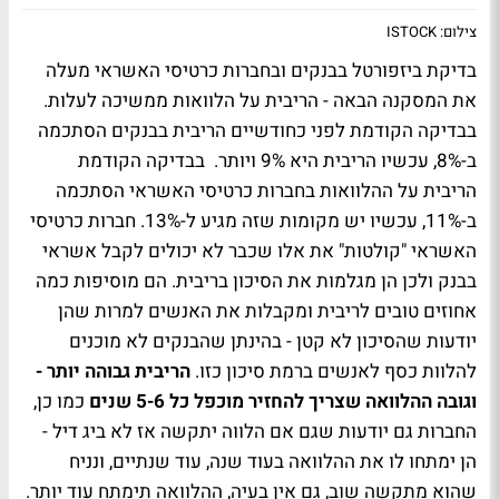
צילום: ISTOCK
בדיקת ביזפורטל בבנקים ובחברות כרטיסי האשראי מעלה
את המסקנה הבאה - הריבית על הלוואות ממשיכה לעלות.
בבדיקה הקודמת לפני כחודשיים הריבית בבנקים הסתכמה
ב-8%, עכשיו הריבית היא 9% ויותר. בבדיקה הקודמת
הריבית על ההלוואות בחברות כרטיסי האשראי הסתכמה
ב-11%, עכשיו יש מקומות שזה מגיע ל-13%. חברות כרטיסי
האשראי "קולטות" את אלו שכבר לא יכולים לקבל אשראי
בבנק ולכן הן מגלמות את הסיכון בריבית. הם מוסיפות כמה
אחוזים טובים לריבית ומקבלות את האנשים למרות שהן
יודעות שהסיכון לא קטן - בהינתן שהבנקים לא מוכנים
להלוות כסף לאנשים ברמת סיכון כזו.
הריבית גבוהה יותר -
וגובה ההלוואה שצריך להחזיר מוכפל כל 5-6 שנים
כמו כן,
החברות גם יודעות שגם אם הלווה יתקשה אז לא ביג דיל -
הן ימתחו לו את ההלוואה בעוד שנה, עוד שנתיים, ונניח
שהוא מתקשה שוב, גם אין בעיה, ההלוואה תימתח עוד יותר.