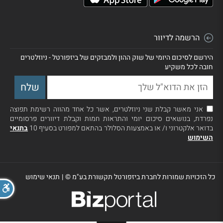
הרשמה לדיוור
הירשם לסיכום היומי של שוק ההון ולמבזקים של ביזפורטל - ניוזלטרים
חובה לכל משקיע
אני מאשר קבלת שני ניוזלטרים, אשר כל אחד מהווה רשימת תפוצה
נפרדת, בנושאים סיכום יומי והתראות חמות וקבלת דיוורים פרסומיים
בדואר אלקטרוני ו/ או באמצעות הסלולר בהתאם למפורט בסעיף 10
בתנאי
השימוש
כל הזכויות שמורות לחברת ביזפורטל תקשורת בע"מ ©
|
תנאי שימוש