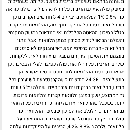
משתנה בהתאם לשינויים בריבית במשק. כלומר, כשהריבית
במשק עולה אזי גם הריבית על ההלוואה עולה. יש לנו כנראה
עוד 0.5%-1% העלאות בריבית ב-3-4 חודשים הקרובים כך
שההלוואות צפויות להתייקר. חוץ מזה, ההלוואות מתייקרות
בגלל הסיכון. ההאטה הכלכלית ואי הוודאות במשק המקומי
והעולמי הביאו לגידול בסיכון במתן הלוואות. אבל נותני
ההלוואות - חברות כרטיסי האשראי והבנקים לא סופגים
בעצמם את הסיכון הזה, הם מעבירים אותו הלאה, ללקוחות
שלהם. הריבית על ההלוואות עולה כפיצוי לעלייה בסיכון. כך
או אחרת, בעוד ההלוואות לחברות כרטיסי האשראי הן
בתשלומים - 24-36 חודשים כשהקרן נפרעת לשיעורין בכל
חודש, ההלוואות בבנקים עם אורך חיים שעולה על 5 שנים.
זה הממוצע, ישנן כמובן הלוואות קצרות והלוואות ארוכות
יותר, כשככל שההלוואה ארוכה יותר כך הריבית עליה תהיה
גבוהה יותר כדי לגלם את הסיכון שבמשך ההלוואה. עוד
עולה בבדיקת ביזפורטל שבעוד שהריבית הממוצעת על
הלוואות עלתה ב-3.8%-4.2%, הריבית על הפיקדונות עלתה