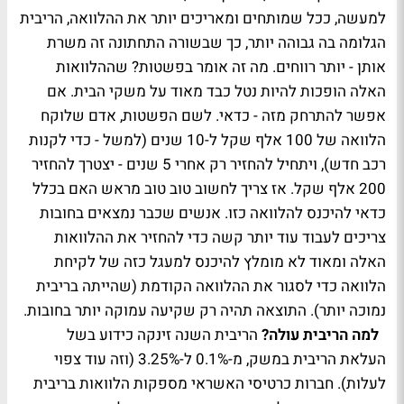
למעשה, ככל שמותחים ומאריכים יותר את ההלוואה, הריבית
הגלומה בה גבוהה יותר, כך שבשורה התחתונה זה משרת
אותן - יותר רווחים. מה זה אומר בפשטות? שההלוואות
האלה הופכות להיות נטל כבד מאוד על משקי הבית. אם
אפשר להתרחק מזה - כדאי. לשם הפשטות, אדם שלוקח
הלוואה של 100 אלף שקל ל-10 שנים (למשל - כדי לקנות
רכב חדש), ויתחיל להחזיר רק אחרי 5 שנים - יצטרך להחזיר
200 אלף שקל. אז צריך לחשוב טוב טוב מראש האם בכלל
כדאי להיכנס להלוואה כזו. אנשים שכבר נמצאים בחובות
צריכים לעבוד עוד יותר קשה כדי להחזיר את ההלוואות
האלה ומאוד לא מומלץ להיכנס למעגל כזה של לקיחת
הלוואה כדי לסגור את ההלוואה הקודמת (שהייתה בריבית
נמוכה יותר). התוצאה תהיה רק שקיעה עמוקה יותר בחובות.
למה הריבית עולה?
הריבית השנה זינקה כידוע בשל
העלאת הריבית במשק, מ-0.1% ל-3.25% (וזה עוד צפוי
לעלות). חברות כרטיסי האשראי מספקות הלוואות בריבית