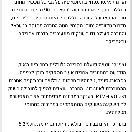
הזרמת אינטרנט, חיוב ומונטיזציה על גבי כל מכשיר מחובר,
וכוללת תוכן וידאו המורשה להפצה ב -90 מדינות. ספריית
תוכן הוידאו של החברה כוללת בין היתר סרטים הוליוודיים,
סדרות טלוויזיה ותוכן מקומי. מטה החברה ממוקם בישראל
והחברה פעילה גם בשווקים מתעוררים בדרום אמריקה
ובאפריקה.
נציין כי וונטייז פועלת בסביבה גלובלית תחרותית מאוד,
הגדושה במתחרים אחרים אשר מספקים תוכן לצפייה
בסמארטפונים, טלוויזיות חכמות, טבלטים ובהתקנים אחרים
המחוברים לאינטרנט. החברה שואפת להפוך למובילה בשוק
ה- VOD ו- IPTV בעיקר במדינות מתפתחות אשר מאפשרת
לה השקעה בשווקים המתפתחים במהירות בתחומי
הטלוויזיה.
בתוך כך, היום בבורסה בת"א מניית וונטייז מזנקת 6.2%
במחזור יחסית נמוך בהשוואה לממוצע היומי.