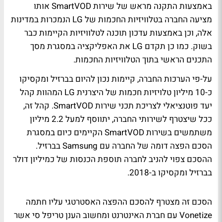
באמצעות התקנה מראש של שירות SmartVOD אותו
מציעה החברה בטלוויזיות החכמות של LG הנמכרות במדינות
אלה, וכן באמצעות עדכון תוכנה לטלוויזיות הקיימות כבר
בשוק. כמו כן תקדם LG את האפליקציה במסגרת מסך
התכנים הראשי בתוך הטלוויזיות החכמות.
על-פי הערכות החברה, קיימות נכון להיום בברזיל ומקסיקו
כ-10 מיליון טלויזיות חכמות של היצרנית LG המהוות קהל
יעד פוטנציאלי לצריכת תכני שירות SmartVOD. קהל זה,
ככל שיצטרף לשירותי החברה, יתווסף למעל 2.2 מיליון
משתמשים בשירות SmartVOD הקיימים כיום במסגרת
הסכם הפצה דומה של החברה עם Samsung בברזיל.
ההסכם צפוי להניב לחברה תוספת הכנסות של כמיליון דולר
בברזיל ומקסיקו ב-2018.
הסכם זה מצטרף להסכם ההפצה האסטרטגי עליו חתמה
Vonetize עם חברת האינטרנט ומחשוב הענן טריפל סי אשר