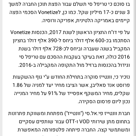
בו סוכם כי טריפל סי תשלם עבור הפצת תוכן החברה למשך
3 שנים כ-17 מיליון שקל. כמו כן, לVonetize הסכמי הפצה
קיימים באמריקה הלטינית, אפריקה ורוסיה.
על פי דו"ח החציון הראשון לשנת 2017, הכנסות Vonetize
הסתכמו בכ-600 אלף דולר ביחס ל-390 אלף דולר בחציון
המקביל בשנה שעברה וביחס לכ-728 אלף דולר בשנת
2016 כולה, זאת בעיקר בעקבות ההסכם עם טריפל סי
וגידול בהכנסות ברזיל מול התקופה המקבילה ב-2016.
נזכיר כי, וונטייז סוקרה בתחילת החודש ע"י גוף ההשקעות
פרוסט אנד סאליבן, אשר הציבו מחיר יעד למניה של 1.86
שקלים, מחיר המשקף אפסייד של 91% על מחיר המנייה
נכון ליום פרסום הסקירה.
חברת וונטייז פי.אל.סי ("וונטייז") מפתחת ומשווקת פתרונות
בתחום מתן שירותי VOD ו-OTT עבור שותפים עסקיים
ומשתמשי קצה. החברה פיתחה פלטפורמה המאפשרת