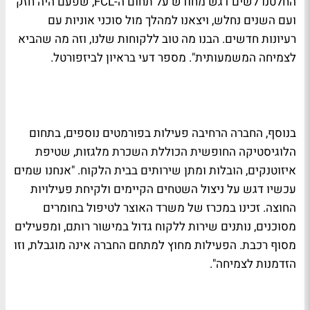
החלטנו לשים דגש מחודש על תחום ה-FCL, שפעם היה חזק
ועם השנים נחלש, ויצאנו למהלך מול סוכני אוניות עם
רעיונות חדשים. הבנו מה טוב ללקוחות שלנו, וזה מה שהביא
לצמיחה המשמעותית". מספר דעי בראיון לביזפורטל.
בנוסף, החברה הרחיבה פעילות בפורמטים נוספים, בתחום
הלוגיסטיקה החופשית הכוללת השכרת מלגזות, שטיפת
איזוטנקים, הובלות ומתן שירותים בבית הלקוח. "אנחנו שמים
עכשיו דגש על ניצול השטחים הקיימים ולקיחת פעילויות
החוצה. זכינו במכרז של משרד האוצר לטיפול בחומרים
מסוכנים, נותנים שירות ללקוח גדול במישור רותם, ומפעילים
מסוף רכבת. הפעילות מחוץ למתחם החברה אינה מוגבלת, וזו
הזדמנות לצמיחה".