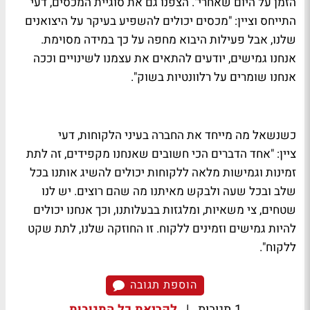
הזמן על היום שאחרי". הצפנו גם את סוגיית המכסים, דעי
התייחס וציין: "מכסים יכולים להשפיע בעיקר על היצואנים
שלנו, אבל פעילות היבוא מחפה על כך במידה מסוימת.
אנחנו גמישים, יודעים להתאים את עצמנו לשינויים וככה
אנחנו שומרים על רלוונטיות בשוק".
כשנשאל מה מייחד את החברה בעיני הלקוחות, דעי
ציין: "אחד הדברים הכי חשובים שאנחנו מקפידים, זה לתת
זמינות וגמישות מלאה ללקוחות יכולים להשיג אותנו בכל
שלב ובכל שעה ולבקש מאיתנו מה שהם רוצים. יש לנו
שטחים, צי משאיות, ומלגזות בבעלותנו, וכך אנחנו יכולים
להיות גמישים וזמינים ללקוח. זו החוזקה שלנו, לתת שקט
ללקוח".
הוספת תגובה
1 תגובות
|
לקריאת כל התגובות