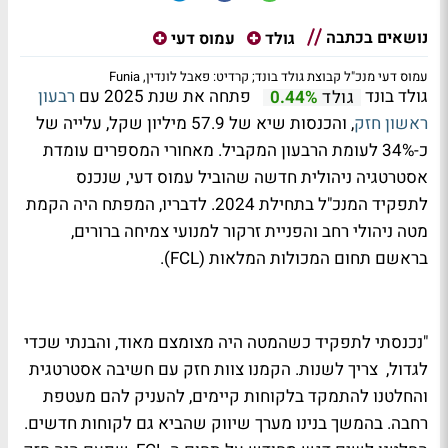
נושאים בכתבה
גולד
עמוס דעי
עמוס דעי מנכ"ל קבוצת גולד בונד; קרדיט: פאבל לונדין, Funia
גולד בונד
פתחה את שנת 2025 עם
רבעון
גולד
0.44%
ראשון חזק
, והכנסות שיא של 57.9 מיליון שקל, עלייה של
כ-34% לעומת הרבעון המקביל. מאחורי המספרים עומדת
אסטרטגיה ניהולית חדשה שהוביל עמוס דעי, שנכנס
לתפקיד המנכ"ל בתחילת 2024. לדבריו, המפתח היה הקמת
מטה ניהולי רחב והפניית זרקור למנועי צמיחה ברורים,
בראשם תחום המכולות המלאות (FCL).
"נכנסתי לתפקיד כשהמטה היה מצומצם מאוד, והבנתי שכדי
לגדול, צריך לשנות. הקמנו צוות חזק עם חשיבה אסטרטגית
והחלטנו להתמקד בלקוחות קיימים, להעניק להם מעטפת
רחבה. בהמשך בנינו מערך שיווק שהביא גם לקוחות חדשים.