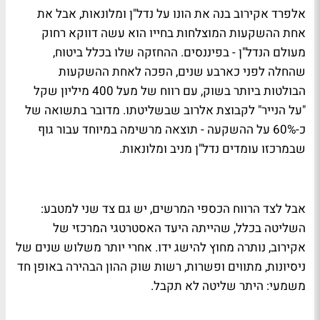
אלפרד אקירוב בנה את הונו על נדל"ן ומלונאות, אבל את
אחת ההשקעות המוצלחות בחייו הוא עשה דווקא רחוק
מעולם הנדל"ן - בפיננסים. ההחזקה שלו בכלל ביטוח,
שהחלה לפני כארבע שנים, הפכה לאחת ההשקעות
הבולטות ביותר בשוק, עם רווח של מעל 400 מיליון שקל
"על הנייר" לקבוצת אלרוב שבשליטתו. מדובר בתשואה של
כ-60% על ההשקעה - תוצאה מרשימה במיוחד עבור גוף
שבמרכזו עומדים נדל"ן מניב ומלונאות.
אבל לצד הרווח הכספי המרשים, יש גם צד שני למטבע:
השליטה בכלל, שהייתה היעד האסטרטגי המרכזי של
אקירוב, נותרה מחוץ להישג ידו. אחרי יותר משלוש שנים של
ניסיונות, מתווים ופשרות, רשות שוק ההון הבהירה באופן חד
משמעי: היתר שליטה לא תקבל.