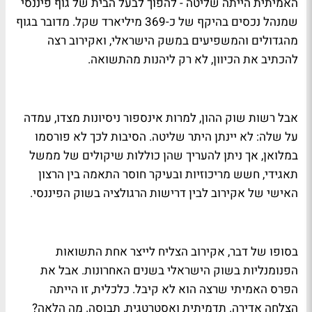
האמיתית הייתה שליטה - להפוך לבעל הבית של גוף פיננסי
שמנהל נכסים בהיקף של כ-369 מיליארד שקל. מדובר בגוף
מהגדולים והמשפיעים במשק הישראלי, ואקירוב רצה
להכתיב את הכיוון, לא רק ליהנות מהתשואה.
אבל רשות שוק ההון, למרות אינספור ניסיונות מצדו, עמדה
על שלה: לא יינתן היתר שליטה. הסיבות לכך לא פורסמו
במלואן, אך ניתן להעריך שהן כוללות שיקולים של ממשל
תאגידי, חשש מריכוזיות ובעיקר חוסר התאמה בין הרצון
האישי של אקירוב לבין דרישות הרגולציה בשוק הפיננסי.
בסופו של דבר, אקירוב הצליח לייצר אחת התשואות
הפנומנליות בשוק הישראלי בשנים האחרונות. אבל את
הפרס האמיתי שרצה הוא לא קיבל. כלכלית, זו הייתה
הצלחה אדירה. תדמיתית ואסטרטגית, תבוסה. מה הלאה?