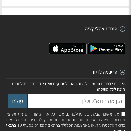
הורדת אפליקציה
הרשמה לדיוור
הירשם לסיכום היומי של שוק ההון ולמבזקים של ביזפורטל - ניוזלטרים
חובה לכל משקיע
אני מאשר קבלת שני ניוזלטרים, אשר כל אחד מהווה רשימת תפוצה
נפרדת, בנושאים סיכום יומי והתראות חמות וקבלת דיוורים פרסומיים
בדואר אלקטרוני ו/ או באמצעות הסלולר בהתאם למפורט בסעיף 10
בתנאי
השימוש