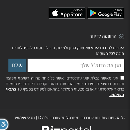
הרשמה לדיוור
הירשם לסיכום היומי של שוק ההון ולמבזקים של ביזפורטל - ניוזלטרים
חובה לכל משקיע
אני מאשר קבלת שני ניוזלטרים, אשר כל אחד מהווה רשימת תפוצה
נפרדת, בנושאים סיכום יומי והתראות חמות וקבלת דיוורים פרסומיים
בדואר אלקטרוני ו/ או באמצעות הסלולר בהתאם למפורט בסעיף 10
בתנאי
השימוש
כל הזכויות שמורות לחברת ביזפורטל תקשורת בע"מ ©
|
תנאי שימוש