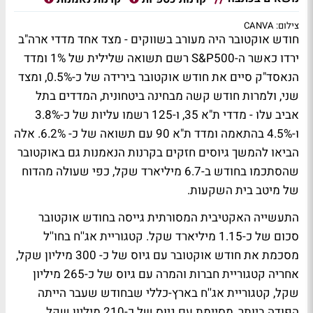
צילום: CANVA
חודש אוקטובר היה מעורב בשווקים - מצד אחד מדדי ארה"ב
ירדו כאשר ה-S&P500 רשם תשואה שלילית של 1% ומדד
הנאסד"ק סיים את חודש אוקטובר בירידה של כ-0.5%, ומצד
שני, ולמרות חודש קשה מבחינה ביטחונית, המדדים בתל
אביב עלו - מדדי ת"א 35, ו-125 רשמו עליות של כ-3.8%
ו-4.5% בהתאמה ומדד ת"א 90 עם תשואה של כ- 6.2%. אלה
הביאו להמשך גיוסים חזקים בקרנות הנאמנות גם באוקטובר
שהסתכמו בחודש ב-6.7 מיליארד שקל, כפי שעולה מהדוח
של מיטב בית השקעות.
התעשייה האקטיבית המסורתית גייסה בחודש אוקטובר
סכום של כ-1.15 מיליארד שקל. קטגוריית אג''ח בחו''ל
מסכמת את חודש אוקטובר עם גיוס של כ- 300 מיליון שקל,
אחריה קטגוריית חברות והמרה עם גיוס של כ-265 מיליון
שקל, קטגוריית אג''ח בארץ-כללי שבחודש שעבר הייתה
הפודה ביותר, מסיימת עם גיוס של כ-210 מיליון שקל,