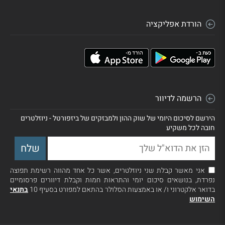
הורדת אפליקציה
הרשמה לדיוור
הירשם לסיכום היומי של שוק ההון ולמבזקים של ביזפורטל - ניוזלטרים
חובה לכל משקיע
אני מאשר קבלת שני ניוזלטרים, אשר כל אחד מהווה רשימת תפוצה
נפרדת, בנושאים סיכום יומי והתראות חמות וקבלת דיוורים פרסומיים
בדואר אלקטרוני ו/ או באמצעות הסלולר בהתאם למפורט בסעיף 10
בתנאי
השימוש