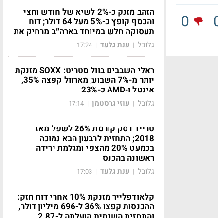
הזהב מזנק כ-2% לשיא של חודש וחצי
0
והכסף קופץ כ-5% מעל 64 דולר; דוח
תעסוקה חלש במיוחד בארה״ב מרחיק את
גלובל
ענת גלעד
17:24
|
|
ראלי השבבים בוול סטריט: SOXX מזנקת
יותר מ-7% השבוע; מארוול קפצה 35%,
אינטל ו-AMD כ-23%
גלובל
עוזי גרסטמן
17:14
|
|
טרייד דסק קורסת 26% לשפל מאז
2018; התחזית לרבעון הבא נמוכה
בכמעט 20% מהצפי ומגלמת ירידה
ראשונה בהכנס
גלובל
ענת גלעד
17:03
|
|
קלאודפלייר מזנקת 10% אחרי דוח חזק:
ההכנסות קפצו 36% ל-696 מיליון דולר,
והתחזית השנתית הועלתה ל-2.87