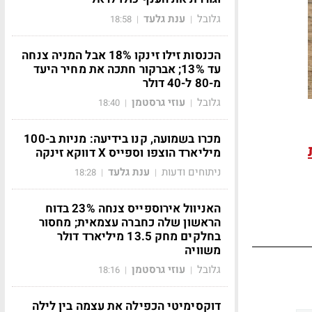
גלובל
ענת גלעד
18:58
|
|
הכנסות זילו זינקו 18% אבל המניה צנחה
עד 13%; אברקור חתכה את מחיר היעד
מ-80 ל-40 דולר
גלובל
עוזי גרסטמן
18:40
|
|
מכרו בשמועה, קנו בידיעה: מניות ב-100
מיליארד הוצפו וספייס X דווקא זינקה
ניתוחים ודעות
ענת גלעד
18:28
|
|
האניוול אירוספייס צנחה 23% בדוח
הראשון שלה כחברה עצמאית; מחסור
בחלקים מחק 13.5 מיליארד דולר
משוויה
גלובל
עוזי גרסטמן
18:16
|
|
דוקסימיטי הכפילה את עצמה בין לילה