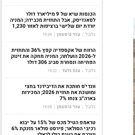
הכנסות שיא של 9 מיליארד דולר
לסאנדיסק, אבל התחזית מכבידה; המניה
יורדת יום שלישי ברציפות לאזור 1,230
גלובל
עוזי גרסטמן
19:39
|
|
הרווח של אקספדיה קפץ 36% והתחזית
ל-2026 הועלתה; המניה מחקה את זינוק
הפתיחה ונסחרת סביב 306 דולר
גלובל
ענת גלעד
19:22
|
|
וונדי'ס חותכת את הדיבידנד בחצי
ומושכת את תחזית 2026; המכירות
בארה״ב צנחו 7%
גלובל
עוזי גרסטמן
19:09
|
|
טראמפ הטיל מכס של 15% על יבוא
רכיבי הסולאר; פירסט סולאר מזנקת 6%
וגוררת את הענף כולו לראלי