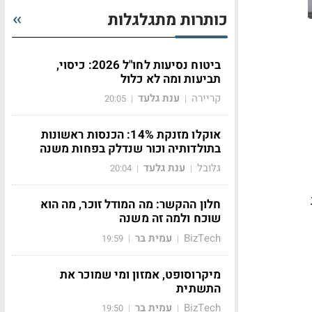
כותרות מתגלגלות
ביטוח נסיעות לחו"ל 2026: כיסוי,
תביעות ומה לא כלול
קריירה
ענת גלעד
20:05
|
|
אוקלו מזנקת 14%: הכנסות ראשונות
בתולדותיה וכור שנדלק בפחות משנה
גלובל
ענת גלעד
20:04
|
|
חלון ההקשר: מה המודל זוכר, מה הוא
שוכח ולמה זה משנה
BizTech
עמית בר
19:59
|
|
מיקרוסופט, אמזון ומי שמוכר את
התשתית
BizTech
עמית בר
19:50
|
|