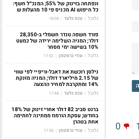
ונפתחה בזינוק של 55%; המנכ״ל חשף:
כל חיפוש AI מכניס פי 10 מהעלות ש
גלובל
ענת גלעד
18:04
|
|
פורד חשפה טנדר חשמלי ב-28,350
דולר; המניה השלימה ירידה של כמעט
10% בשישה ימי מסחר
גלובל
עוזי גרסטמן
17:52
|
|
נילסן רוכשת את דאבל-וריפיי לפי שווי
של 2.15 מיליארד דולר; המניה מזנקת
14% ומתקרבת למחיר ההצעה
ה
גלובל
ענת גלעד
17:44
|
|
ברנט סביב 82 דולר אחרי זינוק של 18%
בחודש; עסקת הורמוז ממתינה לחתימה
אחת בטהרן
0
גלובל
עוזי גרסטמן
17:35
|
|