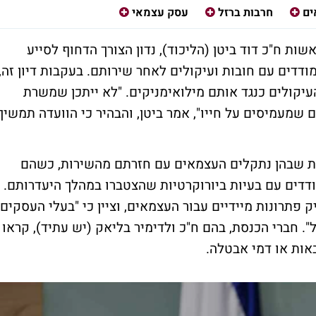
ים
חרבות ברזל
עסק עצמאי
ות ח"כ דוד ביטן (הליכוד), נדון הצורך הדחוף לסייע
דים עם חובות ועיקולים לאחר שירותם. בעקבות דיון זה,
העיקולים כנגד אותם מילואימניקים. "לא ייתכן שמשרת
ם שמעמיסים על חייו", אמר ביטן, והבהיר כי הוועדה תמשיך
יות שבהן נתקלים העצמאים עם חזרתם מהשירות, כשהם
דדים עם בעיות ביורוקרטיות שהצטברו במהלך היעדרותם.
ק פתרונות מיידיים עבור העצמאים, וציין כי "בעלי העסקים
. חברי הכנסת, בהם ח"כ ולדימיר בליאק (יש עתיד), קראו
אות או דמי אבטלה.