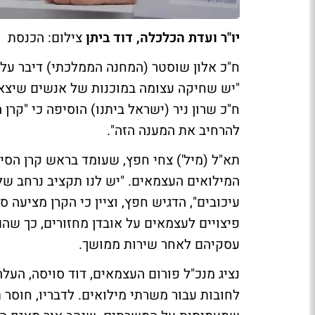
יו"ר ועדת הכלכלה, דוד ביתן
צילום: הכנסת
ח"כ אלון שוסטר (המחנה הממלכתי) דיבר על 
"יש שחיקה עצומה במוכנות של אנשים שיצאו 
ח"כ שרון ניר (ישראל ביתנו) הוסיפה כי "קר
להרחיב את המענה הזה".
תא"ל (מיל') צחי חפץ, שעומד בראש קרן הסי
המילואים העצמאים. "יש לנו תקציב נרחב של
עיכובים", הדגיש חפץ, וציין כי הקרן מציעה
פיצויים לעצמאים על אובדן מחזורים, כך 
עסקיהם לאחר שירות ממושך.
נציג מנכ"ל פורום העצמאים, דוד סויסה, העל
לחובות עבור משרתי מילואים. לדבריו, חוסר 