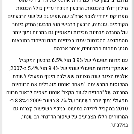
מדובר ברבעון שיא עם גידול אורגני של 18.1% ל- 698
מיליון דולר בהכנסות. הרבעון הנוכחי עדיין כולל הכנסות
מפרויקט ייחודי לצבא ארה"ב שהשפיע גם על שני הרבעונים
הקודמים. עונתית, הרבעון הרביעי הוא הרבעון החזק ביותר
של החברה מבחינת מכירות ומאופיין גם במרווח נמוך יותר
מהממוצע. ההכנסות עמדו בציפיות מהם והייחוד בתוצאות
מגיע מתחום המרווחים, אומר אברהם.
עם מרווח תפעולי של 8.9% מול 6.5% ברבעון המקביל
אשתקד ומרווח תפעולי שנתי של 9.4% מול 5.4% ב-2007,
אלביט הציגה שנה מצוינת ששילבה מינוף תפעולי לשורת
ההכנסות המרשימה. "מאחר ואנחנו מנטרלים את הרווחיות
החריגה של "החוזים לטווח הקצר" אנחנו מצפים לראות מרווח
תפעולי נמוך יותר בשיעור של 8.7% בשנת 2009 ו-8.3% ב-
2010 במקביל לירידה במיעוט. בניכוי השפעות קצרות גם
המרווחים הללו מצביעים על שיפור הדרגתי, רב שנתי,
באלביט".