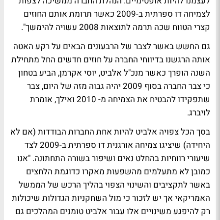
לעצמנו להיות אופטימיים. הנהלת החברה ממשיכה לצפות
לצמיחה דו ספרתית ב-2009 כאשר תרומת אותם החוזים
קצרי הטווח שכה תרמה לתוצאות 2008 עשויה להימשך".
גם החשש באשר לצבר של הרבעונים הבאים על רקע האטה
אותה הרגשנו בדיווחי החברה על חוזים חדשים החל מתחילת
השנה הופרך כאשר מנכ"ל אלביט, יוסי אקרמן, הביע בטחון
כי צבר החברה בסוף 2009 יהיה גבוה מזה של היום, צבר
שתפקידו להבטיח את הצמיחה מ- 2010 ואילך, אומרת
לויברג.
בסך הכל צפויה אלביט להיות אחת החברות הבודדות (אם לא
היחידה) שיציגו צמיחה אורגנית דו ספרתית ב-2009 לצד
שיעורי רווחיות בהחלט נאים ושיפור בשורה התחתונה. "אנו
כמובן לא מתעלמים מהשפעות מאקרו כדוגמת הלחצים
באשר לתקציבים והשינוי הצפוי בהליך הרכש של הממשל
האמריקאי אך יש לזכור כי מול השחקניות הגדולות שיכולות
רק להיפגע משינויים אלו עבור אלביט טומנים המהלכים גם