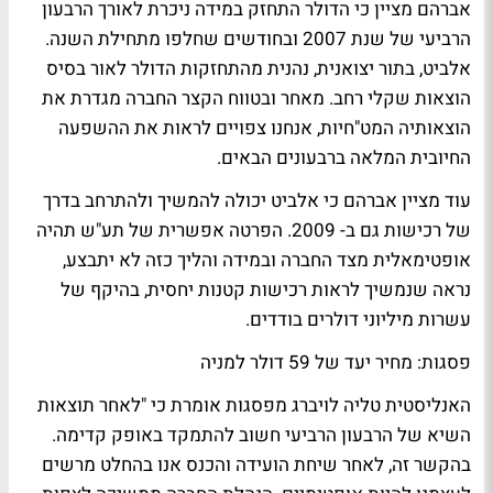
אברהם מציין כי הדולר התחזק במידה ניכרת לאורך הרבעון
הרביעי של שנת 2007 ובחודשים שחלפו מתחילת השנה.
אלביט, בתור יצואנית, נהנית מהתחזקות הדולר לאור בסיס
הוצאות שקלי רחב. מאחר ובטווח הקצר החברה מגדרת את
הוצאותיה המט"חיות, אנחנו צפויים לראות את ההשפעה
החיובית המלאה ברבעונים הבאים.
עוד מציין אברהם כי אלביט יכולה להמשיך ולהתרחב בדרך
של רכישות גם ב- 2009. הפרטה אפשרית של תע"ש תהיה
אופטימאלית מצד החברה ובמידה והליך כזה לא יתבצע,
נראה שנמשיך לראות רכישות קטנות יחסית, בהיקף של
עשרות מיליוני דולרים בודדים.
פסגות: מחיר יעד של 59 דולר למניה
האנליסטית טליה לויברג מפסגות אומרת כי "לאחר תוצאות
השיא של הרבעון הרביעי חשוב להתמקד באופק קדימה.
בהקשר זה, לאחר שיחת הועידה והכנס אנו בהחלט מרשים