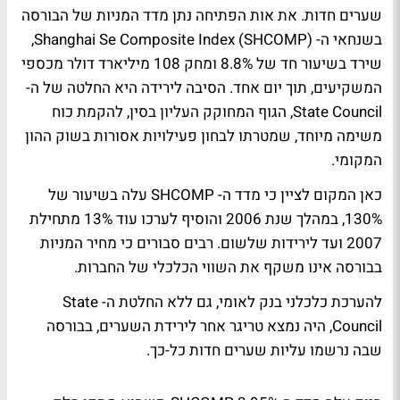
שערים חדות. את אות הפתיחה נתן מדד המניות של הבורסה
בשנחאי ה- Shanghai Se Composite Index (SHCOMP),
שירד בשיעור חד של 8.8% ומחק 108 מיליארד דולר מכספי
המשקיעים, תוך יום אחד. הסיבה לירידה היא החלטה של ה-
State Council, הגוף המחוקק העליון בסין, להקמת כוח
משימה מיוחד, שמטרתו לבחון פעילויות אסורות בשוק ההון
המקומי.
כאן המקום לציין כי מדד ה- SHCOMP עלה בשיעור של
130%, במהלך שנת 2006 והוסיף לערכו עוד 13% מתחילת
2007 ועד לירידות שלשום. רבים סבורים כי מחיר המניות
בבורסה אינו משקף את השווי הכלכלי של החברות.
להערכת כלכלני בנק לאומי, גם ללא החלטת ה- State
Council, היה נמצא טריגר אחר לירידת השערים, בבורסה
שבה נרשמו עליות שערים חדות כל-כך.