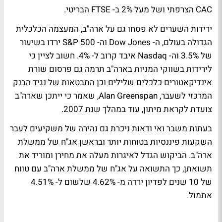
CAC הצרפתי ושל מעל 2% ב- FTSE הבריטי.
ירידות השערים לא פסחו גם על ארה"ב, המעצמה הכלכלית
הגדולה בעולם, ה- Dow Jones וה- S&P 500 ירדו בשיעור
של 3.5% וה- Nasdaq איבד קרוב ל- 4%. חשוב לציין כי
לירידות בשווקי המניות בארה"ב תרמה גם פרסום שורת
אינדיקאטורים כלכלים שלילים וכן התבטאות של נגיד הבנק
המרכזי לשעבר, Alan Greenspan, שאמר כי ייתכן שארה"ב
צועדת לקראת מיתון, עוד במהלך שנת 2007.
בעתות משבר ואי ודאות ניכרת גם נהירה של משקיעים לעבר
השקעות פיננסיות בטוחות יותר ובראשן אג"ח של ממשלת
ארה"ב. הביקוש הגדל לאיגרות מעלה את מחירן ומוריד את
תשואתן, כך התשואה על אג"ח של ממשלת ארה"ב עם טווח
של 10 שנים לפדיון ירדה מ- 4.62% שלשום ל- 4.51%
אתמול.