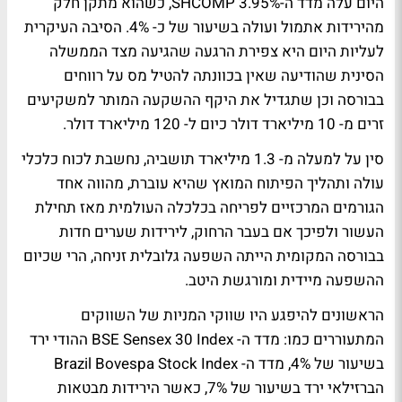
היום עלה מדד ה-SHCOMP 3.95%, כשהוא מתקן חלק
מהירידות אתמול ועולה בשיעור של כ- 4%. הסיבה העיקרית
לעליות היום היא צפירת הרגעה שהגיעה מצד הממשלה
הסינית שהודיעה שאין בכוונתה להטיל מס על רווחים
בבורסה וכן שתגדיל את היקף ההשקעה המותר למשקיעים
זרים מ- 10 מיליארד דולר כיום ל- 120 מיליארד דולר.
סין על למעלה מ- 1.3 מיליארד תושביה, נחשבת לכוח כלכלי
עולה ותהליך הפיתוח המואץ שהיא עוברת, מהווה אחד
הגורמים המרכזיים לפריחה בכלכלה העולמית מאז תחילת
העשור ולפיכך אם בעבר הרחוק, לירידות שערים חדות
בבורסה המקומית הייתה השפעה גלובלית זניחה, הרי שכיום
ההשפעה מיידית ומורגשת היטב.
הראשונים להיפגע היו שווקי המניות של השווקים
המתעוררים כמו: מדד ה- BSE Sensex 30 Index ההודי ירד
בשיעור של 4%, מדד ה- Brazil Bovespa Stock Index
הברזילאי ירד בשיעור של 7%, כאשר הירידות מבטאות