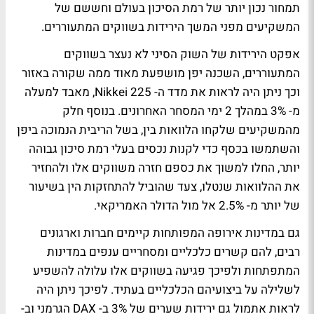
תמחור נכון יותר של רמת הסיכון בעולם וחששם של
המשקיעים מפני המשך הירידות בשווקים המתעוררים.
אפקט הירידות של השוק הסיני לא נעצר בשווקים
המתעוררים, השכנה יפן מושפעת מאוד ממה שקורה באזור
וכך ניתן היה לראות את מדד ה- Nikkei 225, מאבד למעלה
מ- 3% במהלך 2 ימי המסחר האחרונים. בנוסף חלק
מהמשקיעים שלקחו הלוואות בין, בשל הריבית הנמוכה ביפן
והשתמשו בכסף כדי לקנות נכסים בעלי רמת סיכון גבוהה
יותר, החלו למשוך את כספם חזרה משווקים אלו ולהחזיר
את ההלוואות שנטלו, צעד שהוביל להתחזקות הין בשיעור
של יותר מ- 2.5% אל מול הדולר האמריקאי.
גם במדינות אירופה המפותחות קיימים חברות וארגונים
רבים, להם קשרים כלכליים ומסחריים ענפים במדינות
המתפתחות ולפיכך פגיעה בשווקים אלו עלולה להשפיע
לשלילה על ביצועיהם הכלכליים בעתיד. לפיכך ניתן היה
לראות אתמול גם ירידות שערים של 3% ב- DAX הגרמני וב-