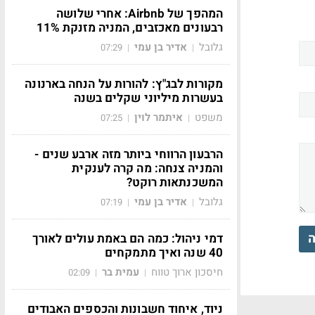
המהפך של Airbnb: אחרי שלושה
רבעונים מאכזבים, המניה מזנקת 11%
גלובל
אדיר בן עמי
07:29
|
|
מקורות לבג"ץ: להורות על הנחה בארנונה
בעשרות מיליוני שקלים בשנה
משפט
איתמר לוין
07:25
|
|
הרבעון הרווחי ביותר מזה ארבע שנים -
והמניה צנחה: מה קרה לענקית
המשכנתאות רוקט?
גלובל
אדיר בן עמי
07:19
|
|
ה
דמי ניהול: כמה הם באמת עולים לאורך
40 שנה ואיך מתמקחים
חיסכון ארוך טווח
עמית בר
02:09
|
|
ניוד, איחוד חשבונות והכספים האבודים