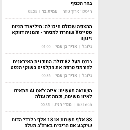
בהר הכסף
חיסכון ארוך טווח
עמית בר
05:25
|
|
ההצפה שכולם חיכו לה: מיליארד מניות
ספייסX שוחררו למסחר - והמניה דווקא
זינקה
גלובל
אדיר בן עמי
01:00
|
|
ברנט מעל 82 דולר: התוכנית האיראנית
להורמוז טרפה את הקלפים בשוקי הנפט
גלובל
אדיר בן עמי
00:36
|
|
השוואה מעשית: איזה צ'אט AI מתאים
לאיזו משימה, וכמה זה עולה
BizTech
מנדי הניג
00:35
|
|
83 אלף משרות או 18 אלף בלבד? הדוח
שיקבע אם הריבית בארה"ב תעלה