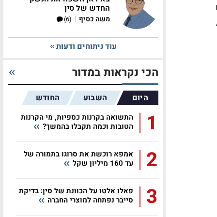
ם
החדש של סין
|
משה כסיף
(6)
המקבילה אשתקד. הרווחיות הגולמית עמדה על 35%,
עוד ניתוחים ודעות
הכי נקראות במדור
היום
השבוע
החודש
1
התשואה בקרנות כספיות, מי הקרנות
הטובות וכמה תקבלו בהמשך?
2
אמפא רוכשת את סרוגו בתמורה של
עד 160 מיליון שקל
3
פאלו אלטו על הכוונת של סין: בדיקת
סייבר נפתחה למוצרי החברה