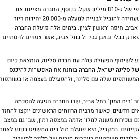
חג'ג' שיווקה מתחילת השנה דירות בהיקף כספי של כ-810 מיליון שקל. בנוסף, החברה מציינת את
השלמת העסקה האסטרטגית עם צים נדל"ן, שעתידה להוביל לבניית למעלה מ-20,000 יחידות דיור
אביב, חיפה וראשון לציון. בימים אלה פועלת החברה
ארק בבלי ובאבן גבירול בתל אביב, אשר צפויים להסתיים
גע לשיתוף הפעולה שלה עם חברת סלינה, הנמצאת כיום
של סלינה ישראל, החברה בוחנת את האפשרות להיכנס
משותפים שלה עם סלינה, ולהפעילם בעצמה או בשותפות
ר "בית המגן" בתל אביב, שבו החברה הגיעה להסכמה
ם חדשים, כאשר מרבית הרווחים הראשונים יוקצו להחזר
 שכירות משנה למלון אדמה במצפה רמון, שבו גם במצב
הקיימים. במקביל, היא פועלת מול בית המשפט בנוגע לאתר
הליכים משפטיים בעקבות חובות של סלינה למשכיר.