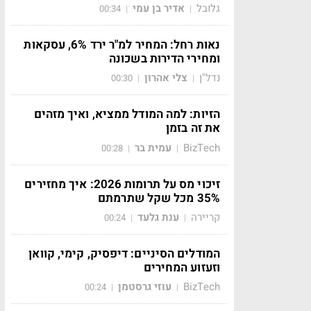
גלובל
אדיר בן עמי
00:34
|
|
נאות רחל: המחיר למ"ר ירד 6%, עסקאות
ומחירי הדירות בשכונה
נדל"ן
צלי אהרון
00:30
|
|
הזיות: למה המודל ממציא, ואיך מזהים
את זה בזמן
BizTech
עמית בר
00:28
|
|
זיכוי מס על תרומות 2026: איך מחזירים
35% מכל שקל שתרמתם
קריירה
ענת גלעד
00:24
|
|
המודלים הסיניים: דיפסיק, קימי, קוואן
וזעזוע המחירים
BizTech
עוזי גרסטמן
00:24
|
|