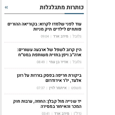
כותרות מתגלגלות
עוד לפני שלמדו לקרוא: בקוריאה ההורים
פותחים לילדים תיק מניות
גלובל
מירב ארד
09:04
|
|
הין קרוב לשפל של ארבעה עשורים:
ארה״ב ויפן בחזית משותפת במט״ח
גלובל
אדיר בן עמי
08:49
|
|
ביקורת חריפה בפסק בוררות על רונן
אלעד, יו"ר אירודרום
משפט
איתמר לוין
07:37
|
|
יד שנייה מול קבלן: החוזה, ערבות חוק
המכר והאיחור במסירה
נדל"ן
מירב ארד
03:41
|
|