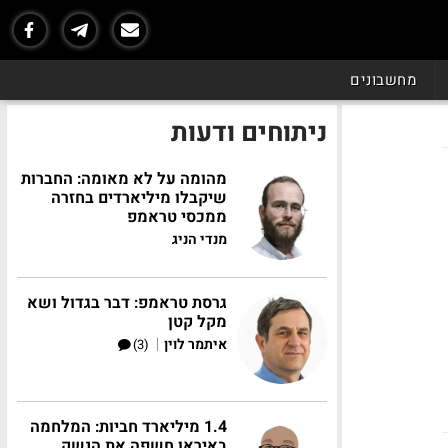
מחשבונים
ניתוחים ודעות
מהומה על לא מאומה: החברות
שיקבלו מיליארדים בחזרה
ממכסי טראמפ
מנדי הניג
גרסת טראמפ: דבר בגדול ושא
מקל קטן
|
איתמר לוין
(3)
1.4 מיליארד חביות: המלחמה
באיראן חשפה את הנשק