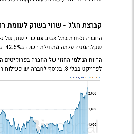
קבוצת חג'ג' - שווי בשוק לעומת רו
שקל.המניה עלתה מתחילת השנה ב42.5% וב-12 החודשים האחרונים ב-70%.
לפרויקט בבלי 3. בנוסף לחברה יש פעילות רחבה במגורים דרך חברת צים שנרכשה לאחרונה.