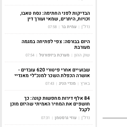
הבדיקות לפני החתימה: נסח טאבו,
זכויות, היתרים, שמאי ועורך דין
נדל"ן
עמית בר
07:58
|
|
היום בבורסה: צפי לפתיחה במגמה
מעורבת
שוק ההון
מערכת ביזפורטל
07:54
|
|
שבועיים אחרי פיטורי 620 עובדים -
אושרה הכפלת השכר למנכ״לי מאנדיי
בארץ
מנדי הניג
07:43
|
|
84 אלף דירות מחפשות קונה: כך
חושפים את המחיר האמיתי שהיזם מוכן
לקבל
נדל"ן
עוזי גרסטמן
07:31
|
|