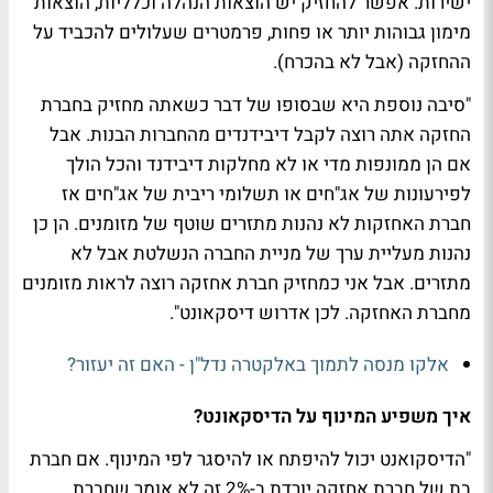
ישירות. אפשר להחזיק יש הוצאות הנהלה וכלליות, הוצאות
מימון גבוהות יותר או פחות, פרמטרים שעלולים להכביד על
ההחזקה (אבל לא בהכרח).
"סיבה נוספת היא שבסופו של דבר כשאתה מחזיק בחברת
החזקה אתה רוצה לקבל דיבידנדים מהחברות הבנות. אבל
אם הן ממונפות מדי או לא מחלקות דיבידנד והכל הולך
לפירעונות של אג"חים או תשלומי ריבית של אג"חים אז
חברת האחזקות לא נהנות מתזרים שוטף של מזומנים. הן כן
נהנות מעליית ערך של מניית החברה הנשלטת אבל לא
מתזרים. אבל אני כמחזיק חברת אחזקה רוצה לראות מזומנים
מחברת האחזקה. לכן אדרוש דיסקאונט".
אלקו מנסה לתמוך באלקטרה נדל"ן - האם זה יעזור?
איך משפיע המינוף על הדיסקאונט?
"הדיסקואנט יכול להיפתח או להיסגר לפי המינוף. אם חברת
בת של חברת אחזקה יורדת ב-2% זה לא אומר שחברת