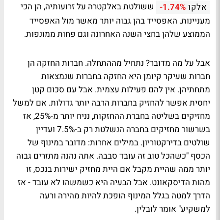
ששולטת באלקטרה על זרועותיה, הן הכי
אלקו
-1.74%
מעניינות. האפסייד בהן גבוה יותר מאשר מול האפסייד
הממוצע שלהן בחצי השנה האחרונה וגם פחות ממונפות.
אבל על מה מדובר? נתחיל מההתחלה. חברות החזקה הן
חברות שעיקר קיומן היא החזקה בחברות שנמצאות
מתחתיהן. אין להם פעילות עצמית. אבל עם סכום קטן
יחסית אפשר להחזיק בחברות הרבה יותר גדולות. אם למשל
מחזיקים בשליטה בחברת ההחזקות, נניח יותר מ-25%, אז
בשרשור מחזיקים בחברה הנשלטת רק ב-7.5% ועדיין
שולטים בדירקטוריון. במילים אחרות: מדובר במינוף של
הכסף "כשהכל טוב זה עובד סבבה. אתה נהנה מתזרים גבוה
יותר ממה שהיית מקבל אם היית מחזיק ישירות בנכס, זו
מהות הדיסקאונט. אבל הבעיה היא כשמשהו לא עובד - אז
הדרך למטה בגלל המינוף הופכת להיות מהירה ורעה
למשקיע" אומר לובלין.