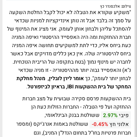
צילום: אלכסנדר כץ
"משקיע שקורא את הטבלה לא יכול לקבל החלטת השקעה
על סמך זה בלבד אבל זה נותן אינדיקציות למניות שכדאי
להסתכל עליהן ולבחון אותן לעומק. אני מציג את המינוף של
חברת ההחזקות ומה היה האפסייד ההיסטורי ואיפה המניה
כעת ביחס אליו, כדי לתת למשקיעים תחושה איפה המניה
ביחס להיסטוריה שלה. אין כאן כללים מדויקים אבל כאשר
לחברה יש מינוף נמוך (בטח בתקופה של הריבית הנוכחית.
נ"א) והאפסייד גבוה יותר מההיסטוריה - זו מניה שכדאי
לבחון יותר לעומק", כך
אומר לירן לובלין, מנהל מחלקת
המחקר של בית ההשקעות IBI, בראיון לביזפורטל
.
בית ההשקעות פרסם סקירה שבועית על מצב חברות
ההחזקה ועל פי הטבלה - החברות הזולות כעת הן
ששולטת בבנק הבינלאומי,
פיבי
2.97%
ששולטת באמות אנרג'יקס (ומספר
אלוני חץ
-0.45%
חברות פרטיות בחו"ל בתחום הנדל"ן המניב), וגם