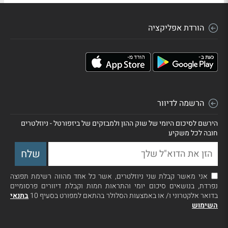
הורדת אפליקציה
הרשמה לדיוור
הירשם לסיכום היומי של שוק ההון ולמבזקים של ביזפורטל - ניוזלטרים
חובה לכל משקיע
אני מאשר קבלת שני ניוזלטרים, אשר כל אחד מהווה רשימת תפוצה
נפרדת, בנושאים סיכום יומי והתראות חמות וקבלת דיוורים פרסומיים
בדואר אלקטרוני ו/ או באמצעות הסלולר בהתאם למפורט בסעיף 10
בתנאי
השימוש