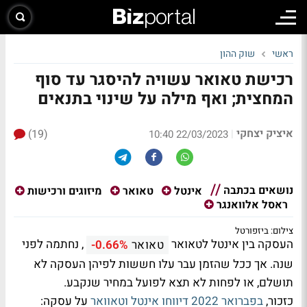
ראשי
שוק ההון
רכישת טאואר עשויה להיסגר עד סוף
המחצית; ואף מילה על שינוי בתנאים
איציק יצחקי
(19)
|
22/03/2023 10:40
נושאים בכתבה
אינטל
טאואר
מיזוגים ורכישות
ראסל אלוואנגר
צילום: ביזפורטל
העסקה בין אינטל לטאואר
, נחתמה לפני
טאואר
-0.66%
שנה. אך ככל שהזמן עבר עלו חששות לפיהן העסקה לא
תושלם, או לפחות לא תצא לפועל במחיר שנקבע.
כזכור,
בפברואר 2022 דיווחו אינטל וטאוואר
על עסקה: