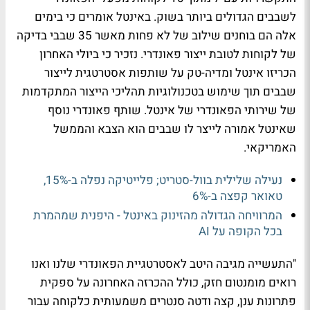
לשבבים הגדולים ביותר בשוק. באינטל אומרים כי בימים
אלה הם בוחנים שילוב של לא פחות מאשר 35 שבבי בדיקה
של לקוחות לטובת ייצור פאונדרי. נזכיר כי ביולי האחרון
הכריזו אינטל ומדיה-טק על שותפות אסטרטגית לייצור
שבבים תוך שימוש בטכנולוגיות תהליכי הייצור המתקדמות
של שירותי הפאונדרי של אינטל. שותף פאונדרי נוסף
שאינטל אמורה לייצר לו שבבים הוא הצבא והממשל
האמריקאי.
נעילה שלילית בוול-סטריט; פלייטיקה נפלה ב-15%,
טאואר קפצה ב-6%
המרוויחה הגדולה מהזינוק באינטל - היפנית שמהמרת
בכל הקופה על AI
"התעשייה מגיבה היטב לאסטרטגיית הפאונדרי שלנו ואנו
רואים מומנטום חזק, כולל ההכרזה האחרונה על ספקית
פתרונות ענן, קצה ודטה סנטרים משמעותית כלקוחה עבור