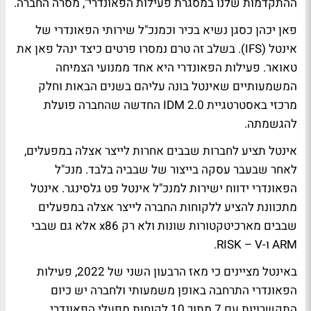
ההתקדמות שלנו במסגרת פעילות הפאונדרי", מסרה החברה.
פאן יכהן כסגן נשיא בכיר וכמנכ"ל שירותי הפאונדרי של
אינטל (IFS). בשלב זה טרם נמסרו פרטים כיצד ינהל פאן את
טאואר. פעילות הפאונדרי היא אחד ממנועי הצמיחה
המשמעותיים שאינטל בונה עליהם בשנים הבאות וחלק
מרכזי באסטרטגיית IDM 2.0 החדשה שהחברה פועלת
להגשמתה.
אינטל תציע לחברות שבבים אחרות לייצר אצלה במפעלים,
לאחר שבעבר עסקה בייצור של שבביה בלבד. מנכ"ל
הפאונדרי ידווח ישירות למנכ"ל אינטל פט גלסינגר. אינטל
מתכוונת להציע ללקוחות החברה לייצר אצלה במפעלים
שבבים מארכיטקטורות שונות ולא רק x86 אלא גם שבבי
ARM ו-RISK – V.
באינטל מציינים כי מאז הרבעון השני של 2022, פעילות
הפאונדרי התרחבה באופן משמעותי ולחברה יש כיום
התקשרויות עם 7 מתוך 10 לקוחות מפעלי הפאונדרי