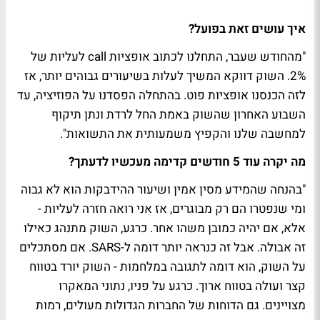
איך עושים זאת בפועל?
"מהחודש שעבר, התחלנו לכתוב אופציות call לעליות של
2%. השוק דווקא המשיך לעלות בשיעורים גבוהים יותר, אז
לזה הכנסנו אופציות פוט. בהתחלה הפסדנו על הפוזיציה, עד
השבוע האחרון שהשוק באמת החל לרדת ונתן תיקוף
למחשבה שלנו והקפיץ משמעותית את התשואות".
מה יקרה עוד 5 חודשים קדימה מעכשיו לדעתך?
"בהנחה שהמידע מסין אמין ושיעור ההידבקות הוא לא גבוה
ומי שנפטרו הם רק מבוגרים, אז אני רואה חזרה לעליות -
אלא, אם יהיה כמובן משהו אחר. כרגע, השוק מתנהג כאילו
זה אבולה. אבל זה כנראה יותר דומה ל-SARS. אם מסתכלים
על השוק, הוא דומה לתגובה במלחמות - השוק יורד בטווח
קצר ועולה בטווח ארוך. כרגע על פניו, נתוני המאקרו
מצויינים. גם הדוחות של החברות הגדולות מעולים, רמות