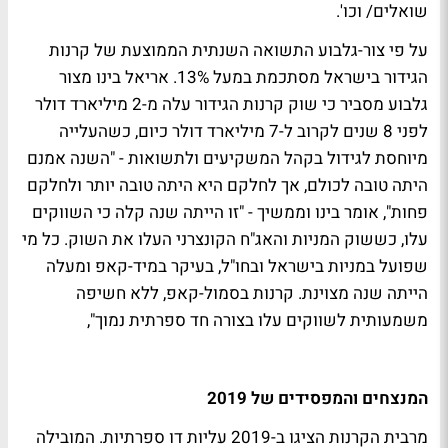
שואלים/ וכו'.
על פי צור-גלבוע התשואה השנתית הממוצעת של קרנות
הגידור בישראל מסתכמת במעל 13%. אריאל בינו מצור
גלבוע מסביר כי שוק קרנות הגידור עלה מ-2 מיליארד דולר
לפני 8 שנים לקרוב ל-7 מיליארד דולר כיום, כשהעלייה
מיוחסת לגידול בקהל המשקיעים ולתשואות - "השנה אמנם
היתה טובה לכולם, אך לחלקם היא היתה טובה יותר ולחלקם
פחות", אומר בינו וממשיך - "זו הייתה שנה קלה כי השווקים
עלו, כששוק המניות והאג"ח הקונצרני העלו את השוק. כל מי
שפועל במניות בישראל ובחו"ל, בעיקר במיד-קאפ ומעלה
הייתה שנה מצוינת. קרנות בסמול-קאפ, ללא חשיפה
משמעותית לשווקים עלו בצורה חד ספרתית נמוך",
המנצחים והמפסידים של 2019
מרבית הקרנות הציגו ב-2019 עליות דו ספרתיות. המובילה