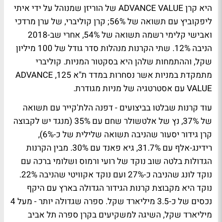
היא קרן ADVANCE VALUE של הוריזן שמנוהל על ידי איתי
ליפקוביץ עם תשואה של 56%; קרן קוליברי, של ערן מרדכי
ואבישי קלימי רשמה תשואה של 54%, אחרי שב-2018
הניבה 12%. שתי הקרנות מנהלות סדר גודל של 100 מיליון
שקל, וההתמחות שלהן היא בסקטור המניות. קוליברי
מתמקדת במניות אשר נסחרות במדד ת"א 125, ADVANCE
VALUE עם אסטרטגיה של מניות מגודרת.
עוד קרנות שבלטו בביצועים - דפנה הלת'קייר עם תשואה
של 37%, נץ של אלטשולר שחם עם 35% (מנגד יש לקבוצה
קרן גידור יסעור שהניבה תשואה שלילית של כ-6%),
רידינג-אלף עם 31.7%, גיא פאנד עם 30%. מבין הקרנות
הגדולות בלטה שוב נוקד של רועי ורמוס ושלומי ברכה עם
נוקד לונג שהניבה כ-27% ועם נוקד אקוויטי שהניבה 22%.
נוקד היא מקבוצת קרנות הגידור הגדולה בארץ עם היקף
נכסים של כ-3.5 מיליארד שקל. ספרה שגדולה יותר - מעל 4
מיליארד שקל, השיגה למשקיעים בקרן ספרה תל אביב