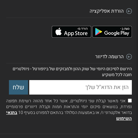
הורדת אפליקציה
הרשמה לדיוור
הירשם לסיכום היומי של שוק ההון ולמבזקים של ביזפורטל - ניוזלטרים
חובה לכל משקיע
אני מאשר קבלת שני ניוזלטרים, אשר כל אחד מהווה רשימת תפוצה
נפרדת, בנושאים סיכום יומי והתראות חמות וקבלת דיוורים פרסומיים
בדואר אלקטרוני ו/ או באמצעות הסלולר בהתאם למפורט בסעיף 10
בתנאי
השימוש