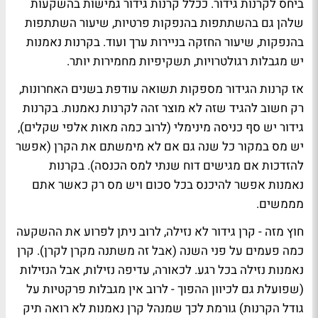
ביחס לקרנות גידור. ככלל קרנות גידור גמישות בהשקעות
שלהן גם בהשתתפות בהנפקות פרטיות, שיעור השתתפות
בהנפקות, שיעור החזקה בניירות ערך ועוד. בקרנות נאמנות
יש מגבלות רגולטרויות, תשקיפיות מחמירות יותר.
אז קרנות הגידור מספקות תשואה עודפת בשנים האחרונות,
רק חשוב להגיד שזה לא מוצר זהה לקרנות נאמנות. בקרנות
גידור יש סף כניסה מינימלי (לרוב כמה מאות אלפי שקלים),
יש מס במקור כל שנה גם אם לא מימשתם את הקרן (אפשר
להזדכות אם מגישים דוח שנתי למס הכנסה). בקרנות
נאמנות אפשר להיכנס בכל סכום ויש מס רק כאשר אתם
מממשים.
חוץ מזה - קרן גידור לא נזילה, לרוב ניתן לפרוע את ההשקעה
כמה פעמים על פני השנה (אבל זה משתנה מקרן לקרן). קרן
נאמנות נזילה בכל רגע. לכאורה, עדיפה נזילות, אבל הנזילות
(שפועלת גם לכיוון ההפוך - לרוב אין מגבלות פרקטיות על
גודל הקרנות) גורמת לכך שמנהל קרן נאמנות לא רואה תיק