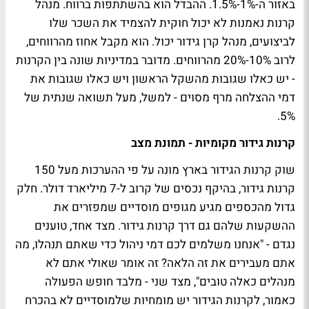
באזור ה-1%-1.5%. ההבדל הוא בהשתתפות ברווח. מנהל
קרנות נאמנות לא יכול חוקית להצמיד את השכר שלו
לביצועים, מנהל קרן גידור יכול. הוא מקבל אחוז מהרווחים,
לרוב 10%-20% מהרווחים. מדובר במדיניות שונה בין הקרנות
- יש כאלו שגובות מהשקל הראשון ויש כאלו שגובות את
דמי ההצלחה מרף מסוים - למשל, מעל תשואה שנתית של
5%.
קרנות גידור מקומיות - תמונת מצב
שוק קרנות הגידור בארץ מונה על פי ההערכות מעל 150
קרנות גידור, בהיקף נכסים של קרוב ל-7 מיליארד דולר. חלק
גדול מהכספים מגיע מגופים מוסדיים שמפזרים את
ההשקעות שלהם גם דרך קרנות גידור. מצד אחד, טוענים
נגדם - "אנחנו משלמים לכם דמי ניהול כדי שאתם תנהלו, מה
אתם מעבירים את זה הלאה? זה אומר שאולי אתם לא
מנהלים כאלה טובים", מצד שני - מלבד חופש הפעולה
כאמור, לקרנות הגידור יש מומחיות שלמוסדיים לא בהכרח