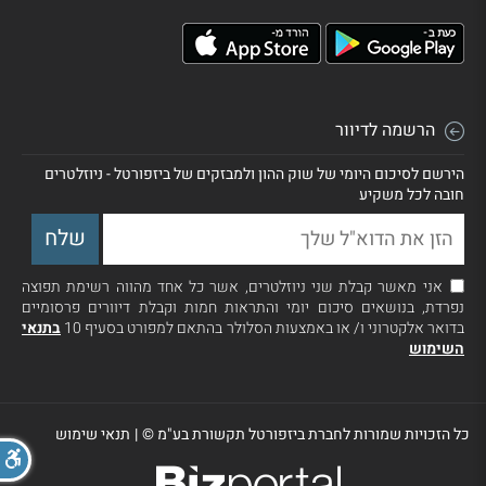
הרשמה לדיוור
הירשם לסיכום היומי של שוק ההון ולמבזקים של ביזפורטל - ניוזלטרים
חובה לכל משקיע
אני מאשר קבלת שני ניוזלטרים, אשר כל אחד מהווה רשימת תפוצה
נפרדת, בנושאים סיכום יומי והתראות חמות וקבלת דיוורים פרסומיים
בדואר אלקטרוני ו/ או באמצעות הסלולר בהתאם למפורט בסעיף 10
בתנאי
השימוש
כל הזכויות שמורות לחברת ביזפורטל תקשורת בע"מ ©
|
תנאי שימוש