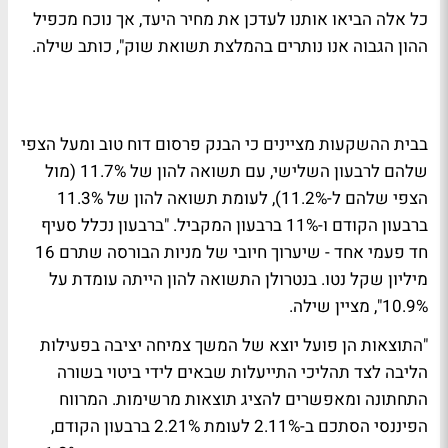
כל אלה הביאו אותנו לעדכן את מחיר היעד, אך נוכח מכפיל
ההון הגבוה אנו נותרים בהמלצת תשואת שוק", כותב שילה.
בבית ההשקעות מציינים כי הבנק פרסום דוח טוב ומעל הצפי
שלהם לרבעון השלישי, עם תשואה להון של 11.7% (מול
הצפי שלהם ל-11.2%), לעומת תשואה להון של 11.3%
ברבעון הקודם ו-11% ברבעון המקביל. "ברבעון נכלל סעיף
חד פעמי אחד - שיערוך חיובי של מניות הבורסה שתרם 16
מיליון שקל נטו. בנטרולן התשואה להון הייתה עומדת על
10.9%", מציין שילה.
"התוצאות הן פועל יוצא של המשך צמיחה יציבה בפעילות
הליבה לצד תהליכי התייעלות שבאים לידי ביטוי בשורה
התחתונה ומאפשרים להציג תוצאות מרשימות. המרווח
הפיננסי הסתכם ב-2.11% לעומת 2.21% ברבעון הקודם,