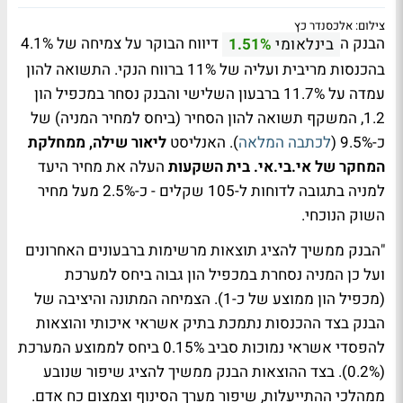
צילום: אלכסנדר כץ
הבנק ה
דיווח הבוקר על צמיחה של 4.1%
בינלאומי
1.51%
בהכנסות מריבית ועליה של 11% ברווח הנקי. התשואה להון
עמדה על 11.7% ברבעון השלישי והבנק נסחר במכפיל הון
1.2, המשקף תשואה להון הסחיר (ביחס למחיר המניה) של
כ-9.5% (
לכתבה המלאה
). האנליסט
ליאור שילה, ממחלקת
המחקר של אי.בי.אי. בית השקעות
העלה את מחיר היעד
למניה בתגובה לדוחות ל-105 שקלים - כ-2.5% מעל מחיר
השוק הנוכחי.
"הבנק ממשיך להציג תוצאות מרשימות ברבעונים האחרונים
ועל כן המניה נסחרת במכפיל הון גבוה ביחס למערכת
(מכפיל הון ממוצע של כ-1). הצמיחה המתונה והיציבה של
הבנק בצד ההכנסות נתמכת בתיק אשראי איכותי והוצאות
להפסדי אשראי נמוכות סביב 0.15% ביחס לממוצע המערכת
(0.2%). בצד ההוצאות הבנק ממשיך להציג שיפור שנובע
ממהלכי ההתייעלות, שיפור מערך הסינוף וצמצום כח אדם.