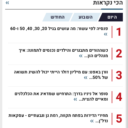
הכי נקראות
היום
השבוע
החודש
1
פנסיה לפי עשור: מה עושים בגיל 20, 30, 40, 50 ו-60
2
כשההורים מתבגרים והילדים נכנסים לתמונה: איך
מנהלים הון...
3
וורן באפט: עם מיליון דולר הייתי יכול להשיג תשואה
של 50%...
4
סופר אל ניניו בדרך: התרחיש שמדאיג את הכלכלנים
ומאיים להצית...
5
מחירי הדירות בפתח תקווה, רמת גן וגבעתיים - עסקאות
נדל"ן...