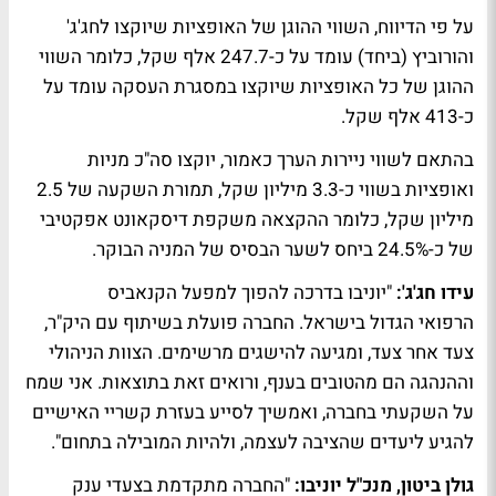
על פי הדיווח, השווי ההוגן של האופציות שיוקצו לחג'ג'
והורוביץ (ביחד) עומד על כ-247.7 אלף שקל, כלומר השווי
ההוגן של כל האופציות שיוקצו במסגרת העסקה עומד על
כ-413 אלף שקל.
בהתאם לשווי ניירות הערך כאמור, יוקצו סה"כ מניות
ואופציות בשווי כ-3.3 מיליון שקל, תמורת השקעה של 2.5
מיליון שקל, כלומר ההקצאה משקפת דיסקאונט אפקטיבי
של כ-24.5% ביחס לשער הבסיס של המניה הבוקר.
עידו חג'ג':
"יוניבו בדרכה להפוך למפעל הקנאביס
הרפואי הגדול בישראל. החברה פועלת בשיתוף עם היק"ר,
צעד אחר צעד, ומגיעה להישגים מרשימים. הצוות הניהולי
וההנהגה הם מהטובים בענף, ורואים זאת בתוצאות. אני שמח
על השקעתי בחברה, ואמשיך לסייע בעזרת קשריי האישיים
להגיע ליעדים שהציבה לעצמה, ולהיות המובילה בתחום".
גולן ביטון, מנכ"ל יוניבו:
"החברה מתקדמת בצעדי ענק