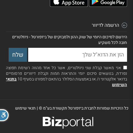
הרשמה לדיוור
הירשם לסיכום היומי של שוק ההון ולמבזקים של ביזפורטל - ניוזלטרים
חובה לכל משקיע
אני מאשר קבלת שני ניוזלטרים, אשר כל אחד מהווה רשימת תפוצה
נפרדת, בנושאים סיכום יומי והתראות חמות וקבלת דיוורים פרסומיים
בדואר אלקטרוני ו/ או באמצעות הסלולר בהתאם למפורט בסעיף 10
בתנאי
השימוש
כל הזכויות שמורות לחברת ביזפורטל תקשורת בע"מ ©
|
תנאי שימוש