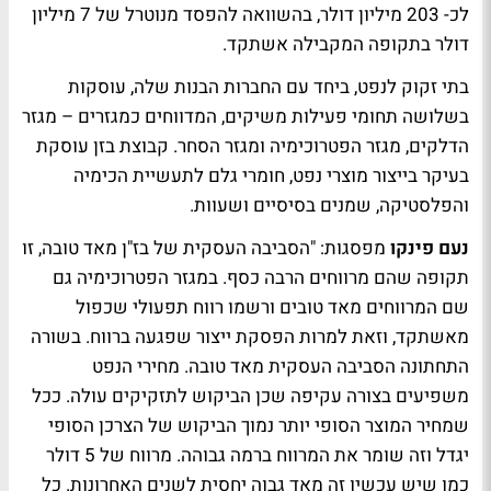
לכ- 203 מיליון דולר, בהשוואה להפסד מנוטרל של 7 מיליון
דולר בתקופה המקבילה אשתקד.
בתי זקוק לנפט, ביחד עם החברות הבנות שלה, עוסקות
בשלושה תחומי פעילות משיקים, המדווחים כמגזרים – מגזר
הדלקים, מגזר הפטרוכימיה ומגזר הסחר. קבוצת בזן עוסקת
בעיקר בייצור מוצרי נפט, חומרי גלם לתעשיית הכימיה
והפלסטיקה, שמנים בסיסיים ושעוות.
נעם פינקו
מפסגות: "הסביבה העסקית של בז"ן מאד טובה, זו
תקופה שהם מרווחים הרבה כסף. במגזר הפטרוכימיה גם
שם המרווחים מאד טובים ורשמו רווח תפעולי שכפול
מאשתקד, וזאת למרות הפסקת ייצור שפגעה ברווח. בשורה
התחתונה הסביבה העסקית מאד טובה. מחירי הנפט
משפיעים בצורה עקיפה שכן הביקוש לתזקיקים עולה. ככל
שמחיר המוצר הסופי יותר נמוך הביקוש של הצרכן הסופי
יגדל וזה שומר את המרווח ברמה גבוהה. מרווח של 5 דולר
כמו שיש עכשיו זה מאד גבוה יחסית לשנים האחרונות. כל