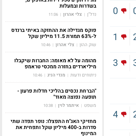
בשדרות ובמעלות
0
נדל"ן
צלי אהרון
11:06
|
|
פוקס מגדילה את ההחזקה באיתי ברנדס
1
ל-63% תמורת 11.5 מיליון שקל
שוק ההון
צלי אהרון
10:46
|
|
3
מהומה על לא מאומה: החברות שיקבלו
מיליארדים בחזרה ממכסי טראמפ
ניתוחים ודעות
מנדי הניג
10:46
|
|
"הברחת נכסים בהליכי חדלות פרעון -
תופעה נפוצה מאוד"
משפט
איתמר לוין
10:38
|
|
4
מחזיקי האג"ח התפצלו: נופר תפדה שתי
סדרות ב-400 מיליון שקל ותפחית את
המינוף