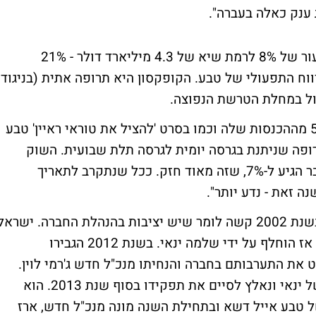
ענק כאלה בעברה".
הכנסות טבע מהקופקסון צמחו אשתקד בשיעור של 8% לרמת שיא של 4.3 מיליארד דולר - 21%
 טבע. הקופקסון אחראי ל-63% מהרווח התפעולי של טבע. הקופקסון היא תרופה אתית (בניגוד
ול במחלת הטרשת הנפוצה.
הרשקוביץ: "הקופקסון אחראי על יותר מ-50% מההכנסות שלה וכמו בסרט 'להציל את טוראי ראיין' טבע
ופה שניתנת בגרסה יומית לגרסה תלת שבועית. השוק
עוקב מקרוב ובכליון עיניים ושיעור ההמרה כבר הגיע ל-7%, שזה מאוד חזק. ככל שנתקרב לתאריך
ה זאת - נדע יותר".
לאחר פרישתו של אלי הורביץ מכס המנכ"ל בשנת 2002 קשה לומר שיש יציבות בהנהלת החברה. ישראל
מקוב שנכנס לתפקיד לאחריו שרד עד 2007, אז הוחלף על ידי שלמה ינאי. בשנת 2012 הגבירו
את התערבותם בחברה והנחיתו מנכ"ל חדש ג'רמי לוין.
האמריקני ספג הדחה פחות אלגנטית מזאת של ינאי ונאלץ לסיים את תפקידו בסוף שנת 2013. הוא
ל טבע אייל דשא ובתחילת השנה מונה מנכ"ל חדש, ארז