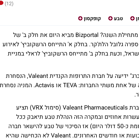
(12)
ן
טבע
קופקסון
מה עומד מאחורי זינוק של 25% במניית טבע מתחילת השנה? Bizportal מביא היום את חלק ב' של
ספרה גלובל הלת'קר. בחלק א' התייחס הרשקוביץ' ל
אירוע
ישראל
, וכעת בחלק ב' מתייחס הרשקוביץ' לראלי במניית
בחודש שעבר פרסמה סוכנות הידיעות "בלומברג" ידיעה על חברת התרופות הקנדית Valeant, הנסחרת
לפי שווי של 47 מיליארד דולר, בוחנת רכישה של אחת משתי החברות: TEVA או Actavis. המניה נסחרת
הרשקוביץ: "יש ספקולציות חזקות בשוק שחברת Valeant Pharmaceuticals (סימול VRX) תציע
 עשרות אחוזים ובמקרה הזה הנהלת טבע תיאבק ככל
יכולתה. אם המחיר יהיה קרוב ל-70 דולר (לעומת כ-50 דולר היום) אז הסיכוי של טבע להישאר חברה
ישראלית עצמאית מוגבל מאוד. נדע זאת בשבועות או חודשים האחרונים. Valeant לא הכחישה שהיא