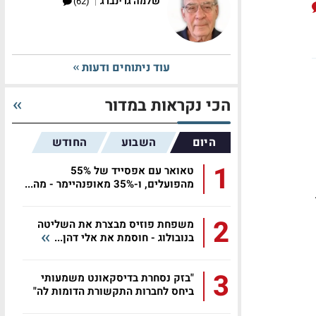
|
שלמה גרינברג
(62)
עוד ניתוחים ודעות
הכי נקראות במדור
היום
השבוע
החודש
1
טאואר עם אפסייד של 55%
מהפועלים, ו-35% מאופנהיימר - מה...
2
משפחת פוזיס מבצרת את השליטה
בנובולוג - חוסמת את אלי דהן...
3
"בזק נסחרת בדיסקאונט משמעותי
ביחס לחברות התקשורת הדומות לה"