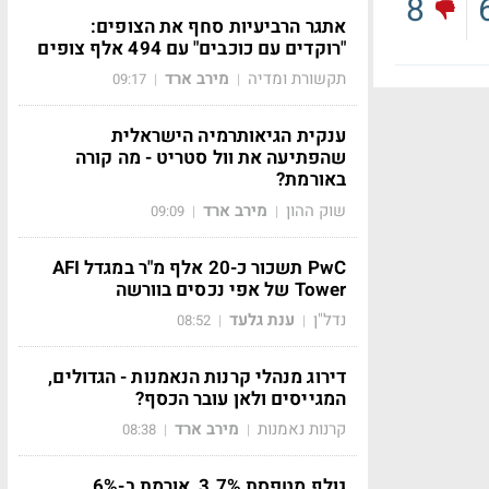
8
אתגר הרביעיות סחף את הצופים:
"רוקדים עם כוכבים" עם 494 אלף צופים
תקשורת ומדיה
מירב ארד
09:17
|
|
ענקית הגיאותרמיה הישראלית
שהפתיעה את וול סטריט - מה קורה
באורמת?
שוק ההון
מירב ארד
09:09
|
|
PwC תשכור כ-20 אלף מ"ר במגדל AFI
Tower של אפי נכסים בוורשה
נדל"ן
ענת גלעד
08:52
|
|
דירוג מנהלי קרנות הנאמנות - הגדולים,
המגייסים ולאן עובר הכסף?
קרנות נאמנות
מירב ארד
08:38
|
|
גולף מטפסת 3.7%, אורמת ב-6%,