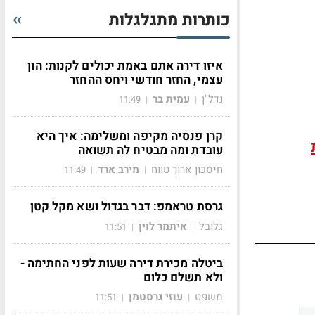
כותרות מתגלגלות
איזו דירה אתם באמת יכולים לקנות: הון
עצמי, החזר חודשי ויחס ההחזר
נדל"ן
עמית בר
11:49
|
|
קרן פנסיה מקיפה ומשלימה: איך היא
עובדת ומה מבטיח לה תשואה
חיסכון ארוך טווח
מירב ארד
11:49
|
|
גרסת טראמפ: דבר בגדול ושא מקל קטן
גלובל
איתמר לוין
11:51
|
|
ביטלה מכירת דירה שעות לפני החתימה -
ולא תשלם כלום
משפט
עוזי גרסטמן
11:51
|
|