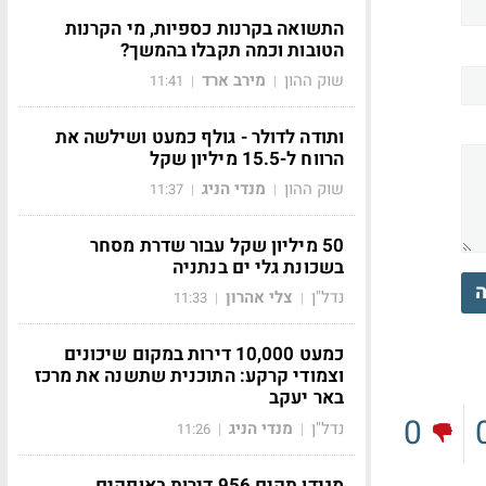
התשואה בקרנות כספיות, מי הקרנות
הטובות וכמה תקבלו בהמשך?
שוק ההון
מירב ארד
11:41
|
|
ותודה לדולר - גולף כמעט ושילשה את
הרווח ל-15.5 מיליון שקל
שוק ההון
מנדי הניג
11:37
|
|
50 מיליון שקל עבור שדרת מסחר
בשכונת גלי ים בנתניה
ה
נדל"ן
צלי אהרון
11:33
|
|
כמעט 10,000 דירות במקום שיכונים
וצמודי קרקע: התוכנית שתשנה את מרכז
באר יעקב
0
נדל"ן
מנדי הניג
11:26
|
|
מגידו תקים 956 דירות באופקים,