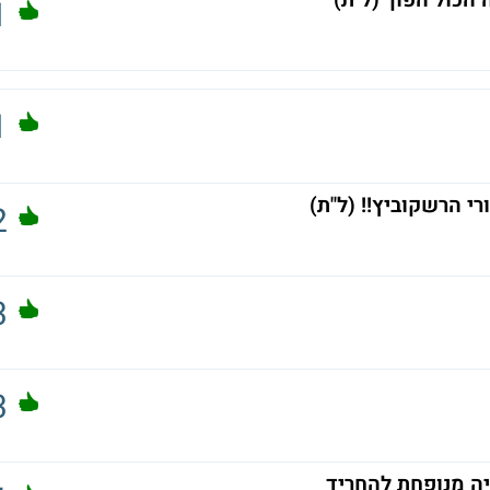
הכול הפוך (ל"ת)
1
1
 הרשקוביץ!! (ל"ת)
2
3
3
יה מנופחת להחריד