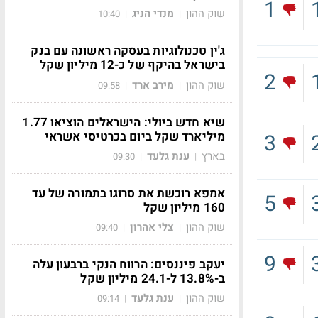
1
שוק ההון
מנדי הניג
10:40
|
|
ג'ין טכנולוגיות בעסקה ראשונה עם בנק
בישראל בהיקף של כ-12 מיליון שקל
2
שוק ההון
מירב ארד
09:58
|
|
שיא חדש ביולי: הישראלים הוציאו 1.77
מיליארד שקל ביום בכרטיסי אשראי
3
בארץ
ענת גלעד
09:30
|
|
אמפא רוכשת את סרוגו בתמורה של עד
5
160 מיליון שקל
שוק ההון
צלי אהרון
09:40
|
|
9
יעקב פיננסים: הרווח הנקי ברבעון עלה
ב-13.8% ל-24.1 מיליון שקל
שוק ההון
ענת גלעד
09:14
|
|