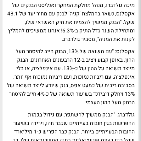
מיכה גולדברג, מנהל מחלקת המחקר ואנליסט הבנקים של
אקסלנס, נשאר בהמלצת 'קניה' לבנק עם מחיר יעד של 48.1
שקל. "הבנק ממשיך להצמיח את תיק האשראי שלו,
ומתחילת השנה גדל התיק ב-6.3%! אנחנו ממשיכים להמליץ
לקנות את המניה", מסביר גולדברג.
אקסלנס: "עם תשואה של 13%, הבנק חייב להיסחר מעל
ההון. באופן קבוע ויציב ב-12 הרבעונים האחרונים, הבנק
מייצר תשואה על ההון של כ-13%. עם אינפלציה, או בלי
אינפלציה. עם ריביות נמוכות, ועם ריביות נמוכות אף יותר.
בסביבת ריבית של כמעט אפס, בנק שיודע לייצר תשואה של
13% ויחלק דיבידנד בשיעור תשואה של כ-4% חייב להיסחר
הרחק מעל ההון העצמי.
גולדברג: "הבנק ממשיך להשתפר, עם גידול בכמות
ההפרשות בגין חובות בעייתיים שכבר זוהו, וירידה בשיעור
החובות הבעייתיים ביותר. הבנק כבר הפריש כ-1 מיליארד
שקל בגין בעיות פוטנציאליות בתיק המשכנתאות שלו, כך