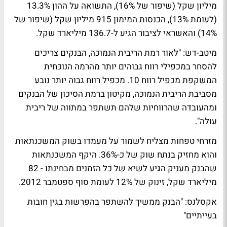
מיליון שקל (שיפור של 16%), התשואה על ההון 13.3%
(לעומת 13%), הכנסות המימון 915 מיליון שקל (שיפור של
14%) והאשראי לציבור הגיע ל-136.7 מיליארד שקל.
מיטב-דש: "לאור רמת הריבית הנמוכה, הבנקים צריכים
להסחר במכפילי רווח גבוהים יותר מהרמה הנוכחית
המשקפת מכפיל רווח 10. מכפיל רווח גבוה יותר נובע
מסביבת הריבית הנמוכה, מקיטון ברמת הסיכון של הבנקים
ומהעובדה שהרווחיות שלהם תשתפר במתווה של ריבית
עולה".
מזרחי טפחות מצליח לשמור על מעמדו בשוק המשכנתאות
והוא מחזיק בנתח שוק של כ-36%. היקף המשכנתאות
שהבנק מעניק הגיע לשיא של כל הזמנים מבחינתו - 82
מיליארד שקל, זינוק של 12% לעומת סוף ספטמבר 2012.
אקסלנס: "הבנק ממשיך להשתפר בהפרשות בגין חובות
בעייתיים"