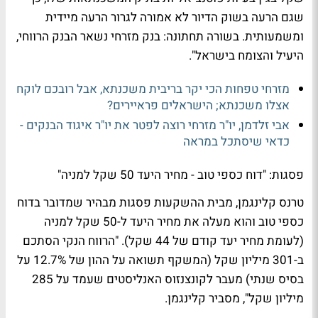
שגם הרעה בשוק הדיור לא אמורה לגרור הרעה מיידית
ומשמעותית. בשורה תחתונה: בנק מזרחי נשאר הבנק הרווחי,
היעיל והצומח בישראל".
מזרחי טפחות הכי יקר בריבית משכנתא, אבל רובכם לוקח
אצלו משכנתא; הישראלים פראיירים?
אבי זלדמן, יו"ר מזרחי רוצה לפטר את יו"ר איגוד הבנקים -
כדאי שיסתכל במראה
פסגות: "דוח כספי טוב - מחיר היעד 50 שקל למניה"
טרנס קלינגמן, מבית ההשקעות פסגות מבהיר שמדובר בדוח
כספי טוב והוא מעלה את מחיר היעד ל-50 שקל למניה
(לעומת מחיר יעד קודם של 44 שקל). "הרווח הנקי הסתכם
ב-301 מיליון שקל (המשקף תשואה על ההון של 12.7% על
בסיס שנתי) מעבר לקונצנזוס האנליסטים שעמד על 285
מיליון שקל", מסביר קלינגמן.