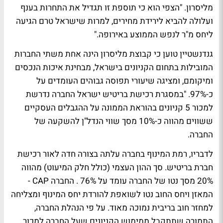
מליסרון. "הצפי הוא כי תוספת זו תגדיל את התחרות בענף
ועלולה להביא לירידת מחירים, למרות שישראל טרם הגיעה
ליחס מ"ר לנפש הממוצע באירופה."
גנדנשטיין טוען כי קבוצת מליסרון הינה אחת משתי החברות
המובילות בתחום הקניונים בישראל, מבחינת איכות הנכסים
ומיקומם, ומציגה שיעורי תפוסה גבוהים העומדים על
כ-97%. "במסגרת רכישת בריטיש ישראל החברה נדרשת
למכור 5 קניונים בהוראת הממונה על ההגבלים העסקיים
ששווים מהווה כ-10% מסך שווי הנדל"ן להשקעה של
החברה.
לדבריו, רמת המינוף בחברה עלתה בצורה חדה לאור רכישת
חברת בריטיש. סך ההון העצמי (כולל חלק המיעוט) מהווה
20% מסך נטו של החברה עומד על 76% . החברה CAP -
המאזן ויחס החוב נטו לשואפת להורדת יחס המינוף ומצליחה
למחזר חוב בריבית נמוכה מאוד. על פי הנהלת החברה,
התמורה שתתקבל ממימוש הקניונים שעל החברה למכור