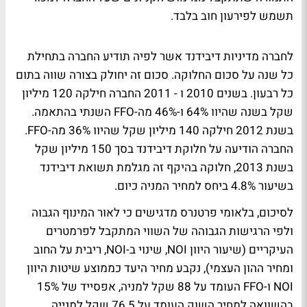
תשמש לפירעון חוב בלבד.
לחברה מדיניות דיבידנד אשר לפיה תודיע החברה בתחילת
כל שנה על סכום החלוקה. סכום זה יחולק בצורה שווה בתום
כל רבעון. בשנים 2010 ו - 2011 החברה חילקה 120 מיליון
שקל בשנה שהיוו 64% ו-46% מה-FFO השנתי בהתאמה.
בשנת 2012 חילקה 140 מיליון שקל שהיוו 36% מה-FFO.
החברה הודיעה על חלוקת דיבידנד בסך 150 מיליון שקל
בשנת 2013, חלוקה בהיקף זה מגלמת תשואת דיבידנד
בשיעור 4.8% ביחס למחיר המניה כיום.
לסיכום, בלאומי פרטנרס מדגישים כי לאור המינוף הגבוה
ולפי הרגישות הגבוהה של השווי המתקבל לפרמטרים
העיקריים (שיעור היוון NOI, שינוי ב-NOI, ריבית על החוב
ומחיר ההון העצמי), נקבע מחיר היעד כממוצע שיטות היוון
NOI ו-FFO העומד על 88 שקל למניה, אפסייד של 15%
בהשוואה למחיר השוק העומד על 76.5 שקל למנייה.