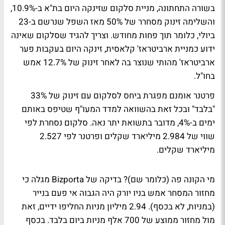
בשורה התחתונה, מניית סלקום שזינקה היום בת"א ב-10.9%,
והשלימה זינוק מסחרר של 50% מאז השפל שנרשם ב-23
ביולי, כלומר תוך פחות מחודש. וצריך להגיד שסלקום שאינה
ידוע כמניית ארביטראז' קלאסית, זינקה היום בעקבות פער
ארביטראז' מהותי שנוצר בה לאחר זינוק של 12.7% אמש
בחו"ל.
פרטנר אומנם מפגרת ביחס לסלקום עם זינוק של 33%
"בלבד" ובכל זאת בהשוואה למדד המעו"ף שטיפס באותם
ימים ב-4%, מדובר בתשואת יתר נאה. סלקום נסחרת לפי
שווי של 2.984 מיליארד שקלים ופרטנר לפי 2.527
מיליארד שקלים.
מי הקונה פה (כלומר שם)?
בדיקה של Bizporta מגלה כי
מחזור המסחר אמש בניו יורק היה הגבוה אי פעם בנייר
(במניות, לא בכסף). 2.94 מיליון מניות החליפו ידיים, זאת
מול מחזור ממוצע של 700 אלף מניות ביום בלבד. בכסף