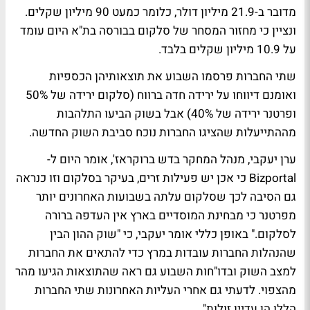
מדובר ב-21.9 מיליון דולר, כלומר כמעט 90 מיליון שקלים.
ונציין כי מחזור המסחר של סלקום בבורסה בת"א היום עומד
על 10.9 מיליון שקלים בלבד.
שתי החברות פרסמו השבוע את תוצאותיהן הכספיות
ואומנם דיווחו על ירידה חדה ברווח (סלקום ירידה של 50%
ופרטנר ירידה של 40%) אבל בשוק הביעו התלהבות
מההתייעלות שהציגו החברות נוכח סביבת השוק החדשה.
ערן יעקבי
, מנהל המחקר בדש ברוקראז', אומר היום ל-
Bizportal כי אכן יש פעילות זרים, בעיקר בסלקום וזו כנראה
גם הסיבה לכך שסלקום עלתה בשבועות האחרונים יותר
מפרטנר כי מבחינת המוסדיים בארץ אין העדפה ברורה
לסלקום." באופן כללי אומר יעקבי, כי "שוק ההון הבין
שהנהלות החברות עובדות במרץ כדי להתאים את החברות
למצב השוק ובדו"חות השבוע גם ראה שהתוצאות הגיעו מהר
מהצפוי. לדעתי גם אחרי העליות האחרונות שתי החברות
הללו הן עדיין זולות".