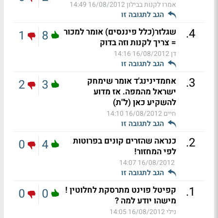
אמרו לקנות בבילון
16/08/2012 14:49
הגב לתגובה זו
.
4
שגלזר(כלל פיננסים) אומר למכור
1
8
= צריך לקנות וזה בדוק
דן
16/08/2012 14:16
הגב לתגובה זו
.
3
אחמדינינג'ד אומר שימחק
2
3
ישראל מהמפה. אז מדוע
להשקיע כאן (ל"ת)
חיים
16/08/2012 14:10
הגב לתגובה זו
.
2
כנראה שהזרים קונים בפרוטות
0
4
לפי המחזור!
16/08/2012 14:07
הגב לתגובה זו
.
1
קפיטל פוינט מתרסקת לחלוטין !
0
0
מישהו יודע למה ?
נילי
16/08/2012 14:05