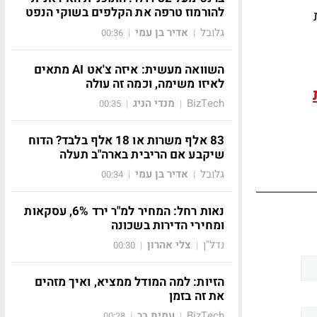
להורמוז טרפה את הקלפים בשוקי הנפט
גלובל
אדיר בן עמי
00:36
|
|
השוואה מעשית: איזה צ'אט AI מתאים
לאיזו משימה, וכמה זה עולה
BizTech
מנדי הניג
00:35
|
|
83 אלף משרות או 18 אלף בלבד? הדוח
שיקבע אם הריבית בארה"ב תעלה
גלובל
אדיר בן עמי
00:34
|
|
נאות רחל: המחיר למ"ר ירד 6%, עסקאות
ומחירי הדירות בשכונה
נדל"ן
צלי אהרון
00:30
|
|
הזיות: למה המודל ממציא, ואיך מזהים
את זה בזמן
BizTech
עמית בר
00:28
|
|