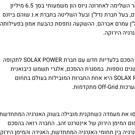
במקביל להתקדמות במשא ומתן, אלגרי פאואר השלימה לאחרונה גיוס הון משמעותי בסך 6.5 מיליון
, בעל חברת נדל"ן ובעל השליטה בחברת א.נ שוהם ביזנס
ל"ן עמרם אברהם. ההשקעה נתפסת כהבעת אמון בפעילותה
גיה הירוקה.
התפתחות נוספת היא חתימתה של אלגרי על הסכם בלעדיות חדש עם חברת SOLAX POWER לתקופה
ים נוספות. במסגרת ההסכם, אלגרי תשמש כיבואנית
הרשמית של מוצרי SOLAX בישראל. SOLAX POWER היא אחת החברות המובילות בעולם בתחום
מתקדמות.
סו את מעמדה כשחקנית מובילה בשוק האנרגיה המתחדשת
ום המימן הירוק של אינטרנט זהב. החברה רואה בהסכם
רגיה בין תחומי האנרגיה המתחדשת, האגירה והמימן הירוק,