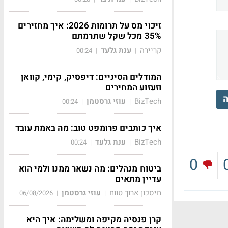
זיכוי מס על תרומות 2026: איך מחזירים
35% מכל שקל שתרמתם
קריירה
ענת גלעד
00:24
|
|
המודלים הסיניים: דיפסיק, קימי, קוואן
וזעזוע המחירים
ה
BizTech
עוזי גרסטמן
00:24
|
|
איך כותבים פרומפט טוב: מה באמת עובד
BizTech
ענת גלעד
00:24
|
|
0
ביטוח מנהלים: מה נשאר ממנו ולמי הוא
עדיין מתאים
חיסכון ארוך טווח
עוזי גרסטמן
06/08/2026
|
|
קרן פנסיה מקיפה ומשלימה: איך היא