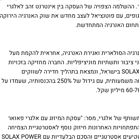
. ההשלמה הצפויה של העסקה בין אינטרנט זהב לאלגרי
פים, עם פוטנציאל לעצב מחדש את שוק האנרגיה הירוקה
בתחום האנרגיה המתחדשת.
רגיה הסולארית ואגירת האנרגיה, אחראית להקמת מעל
בני ציבור ותשתיות מוניציפליות. החברה מחזיקה בזכויות
בלעדיות לשיווק מותג הפתרונות האנרגטיים SOLAX בישראל, ונמצאת בתהליך חדירה לשווקים
בינלאומיים. בשנת 2024 רשמה החברה צמיחה משמעותית, עם גידול של 250% בהכנסותיה, שעמדו על
 משותף של אלגרי, מסר: "עסקת המיזוג עם אלגרי פאואר
תפתחויות האחרונות חיזוק נוסף לאסטרטגיית הצמיחה
שלנו בתחום האנרגיה הירוקה. גיוס ההון ממשקיעים אסטרטגיים והסכם הבלעדיות עם SOLAX POWER