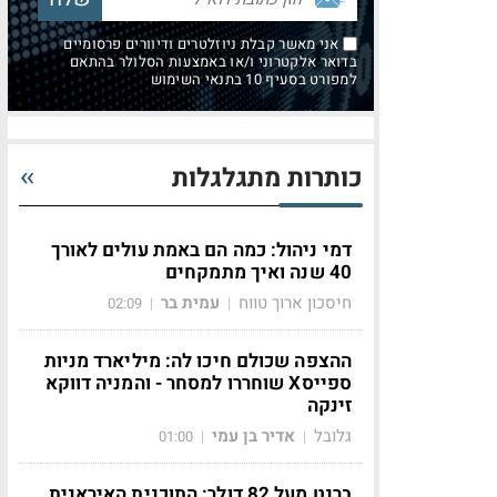
אני מאשר קבלת ניוזלטרים ודיוורים פרסומיים
בדואר אלקטרוני ו/או באמצעות הסלולר בהתאם
למפורט בסעיף 10 בתנאי השימוש
כותרות מתגלגלות
דמי ניהול: כמה הם באמת עולים לאורך
40 שנה ואיך מתמקחים
חיסכון ארוך טווח
עמית בר
02:09
|
|
ההצפה שכולם חיכו לה: מיליארד מניות
ספייסX שוחררו למסחר - והמניה דווקא
זינקה
גלובל
אדיר בן עמי
01:00
|
|
ברנט מעל 82 דולר: התוכנית האיראנית