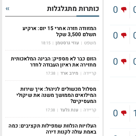
0
כותרות מתגלגלות
המזוודה חזרה אחרי 15 יום: ארקיע
0
תשלם 3,500 שקל
משפט
עוזי גרסטמן
18:15
|
|
הזום כבר לא מספיק: הבינה המלאכותית
0
מחזירה את ראיון העבודה לחדר
קריירה
מירב ארד
17:38
|
|
מסלול מכשולים לניהול: איך שירות
המילואים הממושך משנה את שיקולי
המעסיקים?
קריירה
ענת גלעד
0
17:38
|
|
העלויות הנלוות שמפילות תקציבים: כמה
באמת עולה לקנות דירה