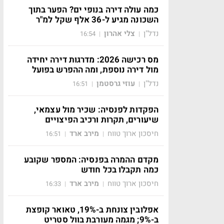
כמה עולה דירה בנופי ים? הפער בתוך
השכונה מגיע ל-36 אלף שקל למ"ר
נדל"ן
צלי אהרון
16:54
|
|
מס רכישה 2026: מדרגות דירה יחידה
מול דירה נוספת, ומה ההפרש בפועל
נדל"ן
עוזי גרסטמן
16:51
|
|
הפקדות לפנסיה: שכיר מול עצמאי,
שיעורים, תקרות ורכיב הפיצויים
חיסכון ארוך טווח
מירב ארד
16:51
|
|
מקדם ההמרה בפנסיה: המספר שקובע
כמה תקבלו בכל חודש
חיסכון ארוך טווח
מירב ארד
16:33
|
|
אפלובין צונחת ב-19%, טאואר קופצת
ב-9%; מגמה מעורבת בוול סטריט