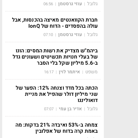
גלובל
עוזי גרסטמן
06:56
|
|
חברת הקוואנטים מאיצה בהכנסות, אבל
עולה בהפסדים - הדוח של IonQ
גלובל
עוזי גרסטמן
07:10
|
|
ביהמ"ש מצדיק את רשות המסים: הונו
של בעלי חנויות תכשיטים ושעונים גדל
ב-5.6 מיליון שקל בלי הסבר
משפט
איתמר לוין
16:17
|
|
הכתה בכל מדד וצנחה 12%: הפער של
שני מיליון דולר שהפיל את מניית
דואולינגו
גלובל
אדיר בן עמי
07:07
|
|
צמחה ב-53% ואיבדה 21% בדקות: מה
באמת קרה בדוח של אפלובין