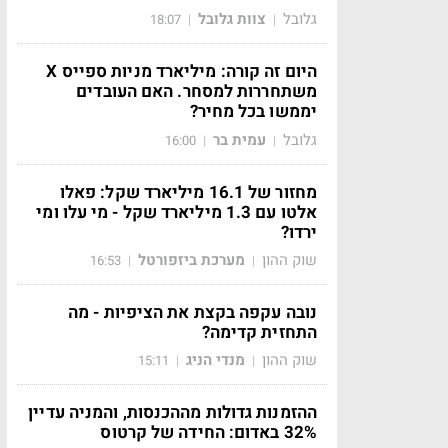
גלובל
צוות גלובל
18:07
|
|
היום זה קורה: מיליארד מניות ספייס X
משתחררות למסחר. האם העובדים
יממשו בכל מחיר?
גלובל
עמית בר
16:00
|
|
מחזור של 16.1 מיליארד שקל: פאלו
אלטו עם 1.3 מיליארד שקל - מי עלו ומי
ירדו?
שוק ההון
מערכת ביזפורטל
16:53
|
|
נובה עקפה בקצת את הציפיות - מה
התחזית קדימה?
שוק ההון
מנדי הניג
15:11
|
|
ההזמנות גדולות מההכנסות, והמניה עדיין
32% באדום: החידה של קרטוס