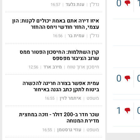
0
נדל"ן
ענת גלעד
16:57
|
|
איזו דירה אתם באמת יכולים לקנות: הון
עצמי, החזר חודשי ויחס ההחזר
נדל"ן
עמית בר
16:56
|
|
קרן השתלמות: החיסכון הפטור ממס
שרוב הציבור מפספס
חיסכון ארוך טווח
מירב ארד
12:56
|
|
0
עמית אפשר בצורה חריגה להכשרה
ביטוח לתקן כתב הגנה באיחור
משפט
איתמר לוין
16:55
|
|
1
שכר חדר ב-200 דולר - וזכה במחצית
מדירת המנוחה
משפט
עוזי גרסטמן
16:55
|
|