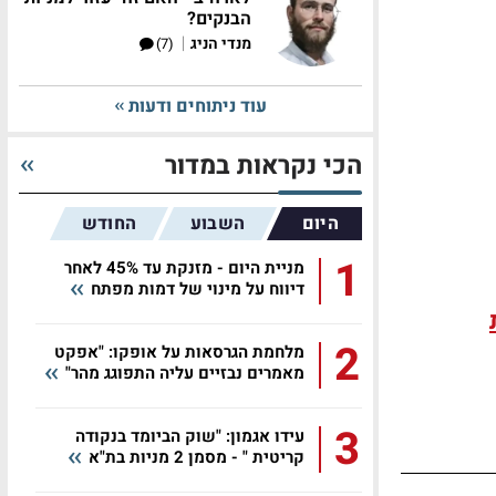
הבנקים?
|
מנדי הניג
(7)
עוד ניתוחים ודעות
הכי נקראות במדור
היום
השבוע
החודש
1
מניית היום - מזנקת עד 45% לאחר
דיווח על מינוי של דמות מפתח
2
מלחמת הגרסאות על אופקו: "אפקט
מאמרים נבזיים עליה התפוגג מהר"
3
עידו אגמון: "שוק הביומד בנקודה
קריטית " - מסמן 2 מניות בת"א