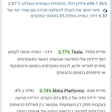
36% ל-696 מיליון דולר, והתחזית השנתית הועלתה ל-2.87
סיטי חותך את ג'טבלו להמלצת מכירה עם מחיר יעד של
5.30 דולר; המניה נופלת 4% במסחר המוקדם
מניית טסלה
ירדה - המניה מנסה לקטוע
3.77%
Tesla
רצף ירידות של כחמישה שבועות, כאשר המשקיעים
מחכים לטריגר חדש, לרבות התקדמות בתחום הרובוטקסי
או פיתוחים בתחום הרובוטים.
מניית מטא
נפלה ב-4%,
0.74%
Meta Platforms
אחרי ירידה חדה של כ-8% ביום הקודם. הירידה מגיעה
בעקבות פסק דין משמעותי שקושר בין פעילות הרשתות
החברתיות לפגיעה בבריאות הנפש של אנשים בעיקר