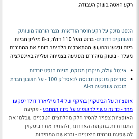
רקע האטה בשוק העבודה.
הנפט מזנק על רקע חוסר הוודאות: מצר הורמוז משותק
והשווקים דרוכים
- ברנט מעל 110 דולר, כ-8 מיליון חביות
ביום נפגעו והחשש מהתארכות הלחימה דוחף את המחירים
מעלה - בשוק מזהירים מפגיעה בצמיחה ועלייה באינפלציה
אינטל עולה, מיקרון מזנקת, מניות הנפט יורדות
סנדיסק מזנקת ונכנסת לנאסד"ק 100 - על חשבון חברת
תוכנה שנפגעה מ-AI
אופציות על הביטקוין בהיקף של 14 מיליארד דולר יפקעו
מחר - כך זה עשוי להשפיע על כיוון המטבע
- פקיעת
האופציות צפויה להסיר חלק מהלחצים הטכניים שבלמו את
התנודתיות בתקופה האחרונה, ולהחזיר את הביטקוין
להשפעת גורמים חיצוניים - ובראשם המתיחות