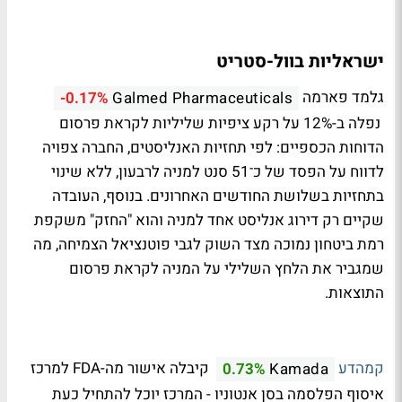
ישראליות בוול-סטריט
גלמד פארמה
-0.17%
Galmed Pharmaceuticals
נפלה ב-12% על רקע ציפיות שליליות לקראת פרסום
הדוחות הכספיים: לפי תחזיות האנליסטים, החברה צפויה
לדווח על הפסד של כ־51 סנט למניה לרבעון, ללא שינוי
בתחזיות בשלושת החודשים האחרונים. בנוסף, העובדה
שקיים רק דירוג אנליסט אחד למניה והוא "החזק" משקפת
רמת ביטחון נמוכה מצד השוק לגבי פוטנציאל הצמיחה, מה
שמגביר את הלחץ השלילי על המניה לקראת פרסום
התוצאות.
קמהדע
קיבלה אישור מה-FDA למרכז
0.73%
Kamada
איסוף הפלסמה בסן אנטוניו - המרכז יוכל להתחיל כעת