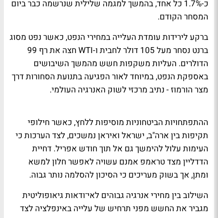
כ-1.7% כל אחד, בהמשך למגמה שלילית שנרשמה כבר ביום
המסחר הקודם.
ברקע לירידות עומדת העלייה במחירי הנפט, כאשר נפט מסוג
ברנט נסחר מעל 105 דולר לחבית ו-WTI חצה את רף 99
הדולרים. העליות משקפות חשש מהמשך השיבושים
באספקת הנפט, במיוחד לאור הפגיעה בתנועת הסחורות דרך
מצר הורמוז - נתיב מרכזי לשוק האנרגיה העולמי.
ההתפתחויות הביטחוניות מוסיפות ללחץ, כאשר חילופי
תקיפות בין ארה"ב, ישראל ואיראן נמשכים, לצד הערכות כי
העימות עלול להימשך גם אל תוך חודש אפריל. דחיית
הדדליין מצד טראמפ אמנם עשויה לאפשר חלון למשא
ומתן, אך בשוק מעריכים כי הסיכון להסלמה נותר גבוה.
השילוב בין מחירי אנרגיה גבוהים לאי־ודאות גיאופוליטית
מגביר את החשש מפני תרחיש של עלייה באינפלציה לצד