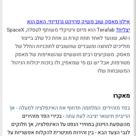
אילון מאסק שוב משיק פרויקט גרנדיוזי. האם הוא
יצליח?
Terafab הוא מיזם ורטיקלי משותף לטסלה, SpaceX
ו-xAI, שנועד לאחד תחת קורת גג אחת כל שלב בייצור
מוליכים למחצה ומעבדים שחשובים לתוכניות החלל של
מאסק. משקיעים רבים חוששים שהשאיפות של מאסק
מטורפות, אבל יש גם מי שמאמין, ולו בזכות יכולות הניהול
המשובחות שלו
מאקרו
בפד מזהירים: המלחמה תדחוף את האינפלציה למעלה - אך
הריבית תישאר יציבה לעת עתה
- בכירי הפד מזהירים
מהשפעת הזינוק במחירי הנפט על האינפלציה, אך חלוקים
לגבי הצעד הבא - בין זהירות מוניטרית להקלות אפשריות על