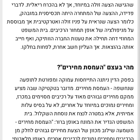
שהגישה הצעה זולה במיוחד, אך לא בהכרח ריאלית. לדברי
פדידה, ההצעה של המתחרה היתה תכסיסנית במובהק,
כלומר הצעה שנראית על פניו זולה ואטרקטיבית אך מבוססת
על מניפולציה של אופן תמחור הרכיבים. בית המשפט
המחוזי דחה תחילה את טענות החברה הוותיקה, ואף חייב
אותה בהוצאות. אך העליון חשב אחרת, לפחות בחלקו.
מהי בעצם "העמסת מחירים"?
בפסק הדין ניתנה התייחסות עמוקה ומפורטת לתופעה
שנחשפה - העמסת מחירים. מדובר בטקטיקה שבה מציע
ממקם מחירים גבוהים מאוד על רכיבים מסוימים במכרז,
ומחירים נמוכים במיוחד על אחרים, לא על בסיס עלות
אמיתית, אלא במטרה לנצח את נוסחת השקלול. בית
המשפט הגדיר את המונח באופן ברור: "העמסת מחירים -
משמעה שילוב מכוון של הצעת מחירים גבוהים לחלק מן
הרכיבים ומחירים נמוכים לרכיבים אחרים, באופן מלאכותי,