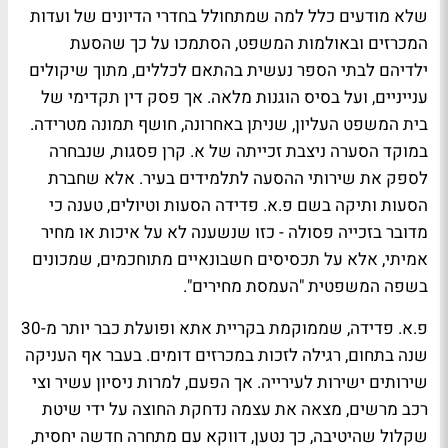
שלא מודעים כלל למה שמתחולל בחדרי הדיונים של ועדות
המכרזים ובאולמות המשפט, הסתמכו על כך שהסעת
ילדיהם לבתי הספר נעשית בהתאם לכללים, מתוך שיקולים
ענייניים, ועל בסיס הוגנות מלאה. אך פסק דין תקדימי של
בית המשפט העליון, שניתן באחרונה, חושף תמונה מטרידה.
במוקד הסערה ניצבת זכייתה של א. קרן פסגות, שנבחרה
לספק את שירותי ההסעה לתלמידים בעיר. אלא שחברת
הסעות ותיקה בשם פ.א. פדידה הסעות וטיולים, טענה כי
מדובר בזכייה פסולה - כזו שנשענה לא על איכות או מחיר
אמיתי, אלא על תכסיסים חשבונאיים מתוחכמים, שמכונים
בשפה המשפטית "העמסת מחירים".
פ.א. פדידה, שממוקמת בקריית אתא ופועלת כבר יותר מ-30
שנה בתחום, רגילה לזכות במכרזים דומים. בעבר אף העניקה
שירותים ישירות לעירייה. אך הפעם, למרות ניסיון עשיר וצי
רכב מרשים, מצאה את עצמה נדחקת החוצה על ידי שיטת
שקלול שהיטיבה, כך נטען, דווקא עם מתחרה חדשה יחסית,