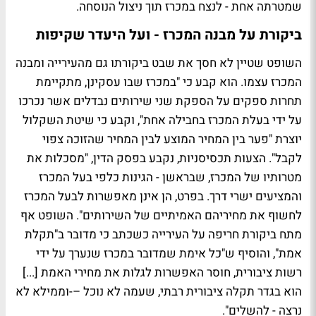
שמטרתה אחת - לנצח במכרז תוך ניצול הנוסחה.
ביקורת על מבנה המכרז - ועל היעדר שקיפות
השופט שטיין לא חסך את שבט ביקורתו גם מהעירייה ומבנה
המכרז עצמו. הוא קבע כי "במכרז שבו עסקינן, מתקיימת
תחרות ספקים על הספקת שני שירותים נבדלים אשר נכרכו
על ידי בעלת המכרז בחבילה אחת", וקבע כי שיטת השקלול
יוצרת "פער בין המחיר המוצע לבין המחיר שהזוכה צפוי
לקבל". הצעות תכסיסניות, נקבע בפסק הדין, "מסכלות את
מטרותיו של המכרז, שבראשן - הגינות כלפי בעל המכרז
והמציעים ישרי דרך. בפרט, הן אינן מאפשרות לבעל המכרז
לחשוף את מחיריהם האמיתיים של השירותים". השופט אף
מתח ביקורת חריפה על העירייה כשכתב כי מדובר ב"תקלת
אמת", והוסיף ש"כל אימת שמדובר במכרז שנערך על ידי
רשות ציבורית, חוסר האפשרות לגלות את מחירי האמת [...]
הוא בגדר תקלה ציבורית רבתי, שעמה לא נוכל –-וממילא לא
נרצה - להשלים".