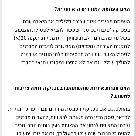
האם העמסת המחירים היא חוקית?
העמסת מחירים אינה עבירה פלילית, אך היא נחשבת
בפסיקה "פגם תכסיסני" שעשוי להביא לפסילת ההצעה,
בשל פגיעה בתום הלב ובשוויון ההזדמנויות. תקנה 20(א)
לתקנות העיריות (מכרזים) מאפשרת לוועדת המכרזים
לפסול הצעה שיש בה תכסיסים בלתי הוגנים או כוונה
להוליך שולל - גם אם לא הופרו במפורש תנאי המכרז.
האם חברות אחרות שהשתמשו בטכניקה דומה צריכות
לחשוש?
בהחלט. גם אם טכניקת העמסת מחירים עברה עד כה מתחת
לרדאר, פסק הדין הזה מאותת לרשויות, לוועדות מכרזים
ולבתי המשפט לבחון את ההצעות בעין בוחנת יותר. סביר
להניח כי חברות שימשיכו לפעול כך, גם אם יזכו, יחשפו