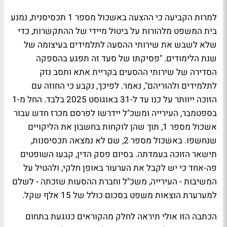
למרות הקביעה כי ההצעה באשכול מספר 1 תכסיסנית, נמנע
בית המשפט מלהורות על ביטול מיידי של ההתקשרות, כדי
שלא לשבש את שירותי ההסעה לתלמידים בעיצומה של
שנת הלימודים. "פסיקתו של סעד זה תפגע בהספקה
הסדירה של שירותי ההסעים בקריית אתא ותסב נזק
לתלמידים ולהוריהם", נאמר. לפיכך, נקבע כי החוזה עם
הזוכה ייוותר על כנו עד ל-31 באוגוסט 2025 בלבד. החל מ-1
בספטמבר, העירייה ומשכ"ל יידרשו לפרסם מכרז חדש עבור
אשכול מספר 1, תוך שהן לוקחות בחשבון את הליקויים
שנחשפו. באשכול מספר 2, שם לא נמצאה תכסיסנות,
תישאר הזוכה בעמדתה. בסיום פסק הדין, קבעו השופטים
פה-אחד כי יש לקבל את הערעור באופן חלקי, ולהטיל על
המשיבות - העירייה, משכ"ל וחברת ההסעות שזכתה - לשלם
למערערת הוצאות משפט בסכום כולל של 15 אלף שקל.
הכתבה הזו אולי תיראה לחלק מהקוראים כנוגעת בתחום