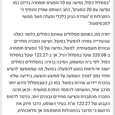
"במסלול כפול, נסיעה עם 10 נוסעים תומחרה בדיוק כמו
נסיעה עם 20 נוסעים", כתב השופט שטיין והוסיף כי
התנהלות זו "נעדרת הגיון כלכלי ומעלה חשד ממשי
לתכסיסנות".
יתרה מזו, באותם מסלולים שאינם כפולים, כלומר כאלה
שהעירייה צפויה להפעיל בפועל, הציעה החברה מחירים
גבוהים משמעותית. למשל, נסיעה של 10 נוסעים תומחרה
ב-220.08 שקל במסלול רגיל, אך ב-122.27 שקל במסלול
כפול. לפי בית המשפט, הסיבה ברורה: במסלולים כפולים
ישנה אי-ודאות בנוגע להפעלה בפועל, מה שמאפשר להציע
מחיר נמוך לצורך השפעה על ממוצע ההצעה, בידיעה שלא
בהכרח יידרש שירות בפועל. כמו כן, כשבמסלול נדרש יותר
מרכב אחד, החשיפה להפסד הופכת ממשית - וכאן חרגה
החברה מהתבנית והציעה מחירים גבוהים יותר, בניגוד לדפוס
הקבוע של 122.27 ש"ח. בעיני השופט, הדבר חיזק את
הרושם כי מדובר בהתנהלות מתוחכמת אך מלאכותית,