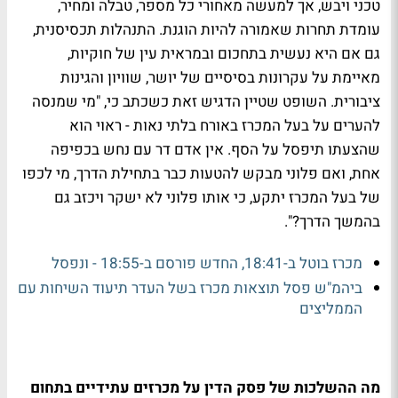
טכני ויבש, אך למעשה מאחורי כל מספר, טבלה ומחיר,
עומדת תחרות שאמורה להיות הוגנת. התנהלות תכסיסנית,
גם אם היא נעשית בתחכום ובמראית עין של חוקיות,
מאיימת על עקרונות בסיסיים של יושר, שוויון והגינות
ציבורית. השופט שטיין הדגיש זאת כשכתב כי, "מי שמנסה
להערים על בעל המכרז באורח בלתי נאות - ראוי הוא
שהצעתו תיפסל על הסף. אין אדם דר עם נחש בכפיפה
אחת, ואם פלוני מבקש להטעות כבר בתחילת הדרך, מי לכפו
של בעל המכרז יתקע, כי אותו פלוני לא ישקר ויכזב גם
בהמשך הדרך?".
מכרז בוטל ב-18:41, החדש פורסם ב-18:55 - ונפסל
ביהמ"ש פסל תוצאות מכרז בשל העדר תיעוד השיחות עם
הממליצים
מה ההשלכות של פסק הדין על מכרזים עתידיים בתחום