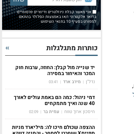
אני מאשר קבלת ניוזלטרים ודיוורים פרסומיים
בדואר אלקטרוני ו/או באמצעות הסלולר בהתאם
למפורט בסעיף 10 בתנאי השימוש
כותרות מתגלגלות
יד שנייה מול קבלן: החוזה, ערבות חוק
המכר והאיחור במסירה
נדל"ן
מירב ארד
03:41
|
|
דמי ניהול: כמה הם באמת עולים לאורך
40 שנה ואיך מתמקחים
חיסכון ארוך טווח
עמית בר
02:09
|
|
ההצפה שכולם חיכו לה: מיליארד מניות
ספייסX שוחררו למסחר - והמניה דווקא