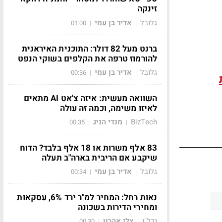
זינקה
גלובל
אדיר בן עמי
01:00
|
|
ברנט מעל 82 דולר: התוכנית האיראנית
להורמוז טרפה את הקלפים בשוקי הנפט
גלובל
אדיר בן עמי
00:36
|
|
השוואה מעשית: איזה צ'אט AI מתאים
לאיזו משימה, וכמה זה עולה
BizTech
מנדי הניג
00:35
|
|
83 אלף משרות או 18 אלף בלבד? הדוח
שיקבע אם הריבית בארה"ב תעלה
גלובל
אדיר בן עמי
00:34
|
|
נאות רחל: המחיר למ"ר ירד 6%, עסקאות
ומחירי הדירות בשכונה
נדל"ן
צלי אהרון
00:30
|
|