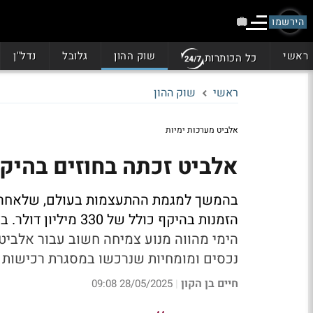
הירשמו
ראשי
שוק ההון
גלובל
נדל"ן
כל הכותרות
ראשי
שוק ההון
אלביט מערכות ימיות
אלביט זכתה בחוזים בהיקף של 330 מיל
בהמשך למגמת ההתעצמות בעולם, שלאחרונה
הזמנות בהיקף כולל של 330 מיליון דולר. בצלאל (בוצי) מיכליס, מנכ״ל אלביט מערכות: ״
הימי מהווה מנוע צמיחה חשוב עבור אלביט
נכסים ומומחיות שנרכשו במסגרת רכישות
חיים בן הקון
28/05/2025 09:08
|