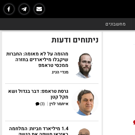
מחשבונים
ניתוחים ודעות
מהומה על לא מאומה: החברות
שיקבלו מיליארדים בחזרה
ממכסי טראמפ
מנדי הניג
גרסת טראמפ: דבר בגדול ושא
מקל קטן
|
איתמר לוין
(3)
1.4 מיליארד חביות: המלחמה
באיראן חשפה את הנשק