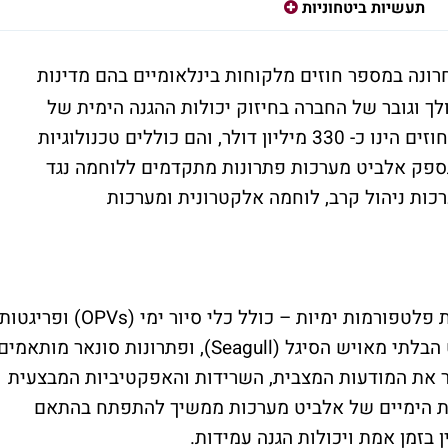
תעשיות ביטחוניות
נה במספר חוזים מלקוחות בינלאומיים בהם מדינות
ך וגובר של החברה בחיזוק יכולות ההגנה הימית של
לקוחות ברחבי העולם. שוויים המצטבר של החוזים הינו כ- 330 מיליון דולר, והם כוללים טכנולוגיות
תספק אלביט מערכות פתרונות מתקדמים ללוחמה נגד
ערכות סונאר TRAPS, לצד מערכות ניהול קרב, לוחמה אלקטרונית ומערכות
החוזים כוללים גם פרויקטים לשדרוג והשבחת פלטפורמות ימיות – כולל כלי סיור ימי (OPVs) ופריגטו
– וכן יכולות מודיעין, תצפית וסיור, כלי השיט הבלתי מאויש הסיגל (Seagull), ופתרונות סונאר מותאמי
פר את המודעות המצבית, השרידות והאפקטיביות המבצעית
נות הימיים של אלביט מערכות ממשיך להתפתח בהתאם
 בזמן אמת ויכולות הגנה עמידות.