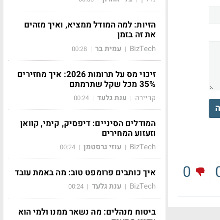
הזיות: למה המודל ממציא, ואיך מזהים
את זה בזמן
BizTech
עמית בר
00:28
|
|
זיכוי מס על תרומות 2026: איך מחזירים
35% מכל שקל שתרמתם
קריירה
ענת גלעד
00:24
|
|
ה
המודלים הסיניים: דיפסיק, קימי, קוואן
וזעזוע המחירים
BizTech
עוזי גרסטמן
00:24
|
|
0
איך כותבים פרומפט טוב: מה באמת עובד
BizTech
ענת גלעד
00:24
|
|
ביטוח מנהלים: מה נשאר ממנו ולמי הוא