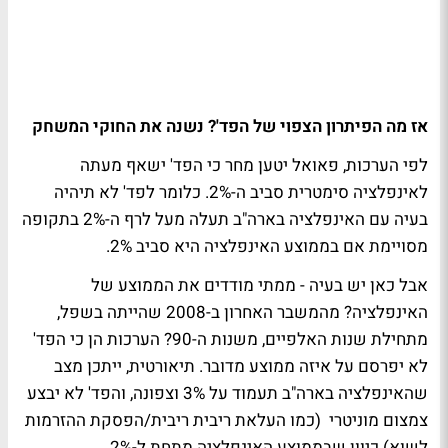
אז מה הפיתרון הצפוי של הפד'? נשנה את החוקי המשחק
לפי הערכות, פאואל יטען מחר כי הפד' ישאף מעתה
לאינפלציה סימטרית סביב ה-2%. כלומר לפד' לא תיהיה
בעיה עם האינפלציה בארה"ב תעלה מעל לרף ה-2% בתקופה
מסויימת אם בממוצע האינפלציה היא סביב 2%.
אבל כאן יש בעיה - ממתי מודדים את הממוצע של
האינפלציה? מהמשבר האחרון ב-2008 שהייתה בשפל,
מתחילת שנות האלפיים, משנות ה-90? הערכות הן כי הפד'
לא יפרסם על איזה ממוצע מדובר. תיאורטית, ייתכן מצב
שהאינפלציה בארה"ב תעמוד על 3% וצפונה, והפד' לא יבצע
צמצום מוניטרי (כמו העלאת ריבית ריבית/הפסקת ההזרמות
לשוא) כיוון שבממוצע האינפלציה מתחת ל-2%.