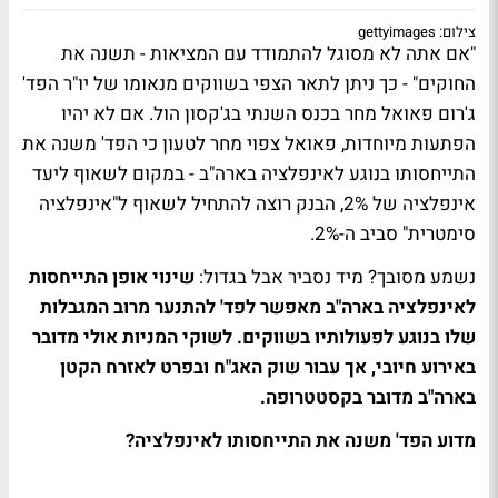
צילום: gettyimages
"אם אתה לא מסוגל להתמודד עם המציאות - תשנה את
החוקים" - כך ניתן לתאר הצפי בשווקים מנאומו של יו"ר הפד'
ג'רום פאואל מחר בכנס השנתי בג'קסון הול. אם לא יהיו
הפתעות מיוחדות, פאואל צפוי מחר לטעון כי הפד' משנה את
התייחסותו בנוגע לאינפלציה בארה"ב - במקום לשאוף ליעד
אינפלציה של 2%, הבנק רוצה להתחיל לשאוף ל"אינפלציה
סימטרית" סביב ה-2%.
נשמע מסובך? מיד נסביר אבל בגדול:
שינוי אופן התייחסות
לאינפלציה בארה"ב מאפשר לפד' להתנער מרוב המגבלות
שלו בנוגע לפעולותיו בשווקים. לשוקי המניות אולי מדובר
באירוע חיובי, אך עבור שוק האג"ח ובפרט לאזרח הקטן
בארה"ב מדובר בקסטטרופה.
מדוע הפד' משנה את התייחסותו לאינפלציה?