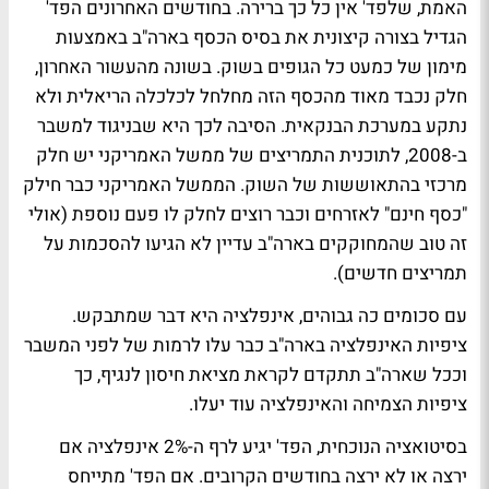
האמת, שלפד' אין כל כך ברירה. בחודשים האחרונים הפד'
הגדיל בצורה קיצונית את בסיס הכסף בארה"ב באמצעות
מימון של כמעט כל הגופים בשוק. בשונה מהעשור האחרון,
חלק נכבד מאוד מהכסף הזה מחלחל לכלכלה הריאלית ולא
נתקע במערכת הבנקאית. הסיבה לכך היא שבניגוד למשבר
ב-2008, לתוכנית התמריצים של ממשל האמריקני יש חלק
מרכזי בהתאוששות של השוק. הממשל האמריקני כבר חילק
"כסף חינם" לאזרחים וכבר רוצים לחלק לו פעם נוספת (אולי
זה טוב שהמחוקקים בארה"ב עדיין לא הגיעו להסכמות על
תמריצים חדשים).
עם סכומים כה גבוהים, אינפלציה היא דבר שמתבקש.
ציפיות האינפלציה בארה"ב כבר עלו לרמות של לפני המשבר
וככל שארה"ב תתקדם לקראת מציאת חיסון לנגיף, כך
ציפיות הצמיחה והאינפלציה עוד יעלו.
בסיטואציה הנוכחית, הפד' יגיע לרף ה-2% אינפלציה אם
ירצה או לא ירצה בחודשים הקרובים. אם הפד' מתייחס