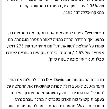
של 35%. "היה רבעון יציב, במיוחד בהתחשב בקשיים
המאקרו-כלכליים", כתבו.
ב-Evercore ציינו כי התוצאות אמנם עקפו את התחזיות רק
במעט, אך "הירידה החדה במניה לאחר המסחר מוגזמת". הם
שמרו על המלצת "תשואת יתר" עם מחיר יעד של 275 דולר,
אפסייד של 14.5%, והוסיפו כי "המשקיעים השוריים יצטרכו
סבלנות, אך אין סיבה לשנות כיוון".
גם בבית ההשקעות D.A. Davidson בחרו להעלות את מחיר
היעד מ-230 ל-250 דולר, למרות שהשאירו את ההמלצה על
"ניטרלי". הם הסבירו כי חלק משמעותי מהחיסכון בעלויות
בעקבות קיצוצי כוח האדם בפברואר, מהלך שבמסגרתו
פוטרו יותר מ-8% מהעובדים, מנותב כעת להשקעות חדשות