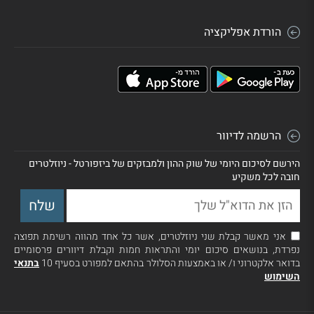
הורדת אפליקציה
הרשמה לדיוור
הירשם לסיכום היומי של שוק ההון ולמבזקים של ביזפורטל - ניוזלטרים
חובה לכל משקיע
אני מאשר קבלת שני ניוזלטרים, אשר כל אחד מהווה רשימת תפוצה
נפרדת, בנושאים סיכום יומי והתראות חמות וקבלת דיוורים פרסומיים
בדואר אלקטרוני ו/ או באמצעות הסלולר בהתאם למפורט בסעיף 10
בתנאי
השימוש