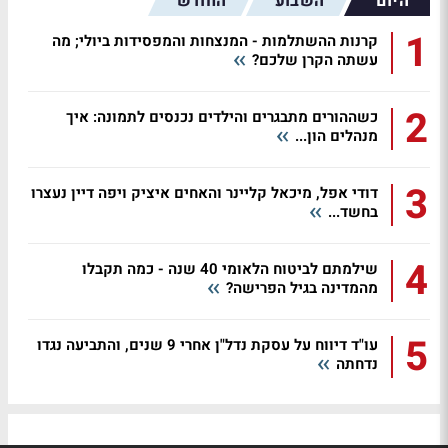
היום
השבוע
החודש
1
קרנות ההשתלמות - המנצחות והמפסידות ביולי; מה
עשתה הקרן שלכם?
2
כשההורים מתבגרים והילדים נכנסים לתמונה: איך
מנהלים הון...
3
דודי אפל, מיכאל קליינר והאחים איציק ויפה דיין נעצרו
בחשד...
4
שילמתם לביטוח הלאומי 40 שנה - כמה תקבלו
מהמדינה בגיל הפרישה?
5
עו"ד דיווח על עסקת נדל"ן אחרי 9 שנים, והתביעה נגדו
נדחתה