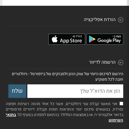
הורדת אפליקציה
הרשמה לדיוור
הירשם לסיכום היומי של שוק ההון ולמבזקים של ביזפורטל - ניוזלטרים
חובה לכל משקיע
אני מאשר קבלת שני ניוזלטרים, אשר כל אחד מהווה רשימת תפוצה
נפרדת, בנושאים סיכום יומי והתראות חמות וקבלת דיוורים פרסומיים
בדואר אלקטרוני ו/ או באמצעות הסלולר בהתאם למפורט בסעיף 10
בתנאי
השימוש