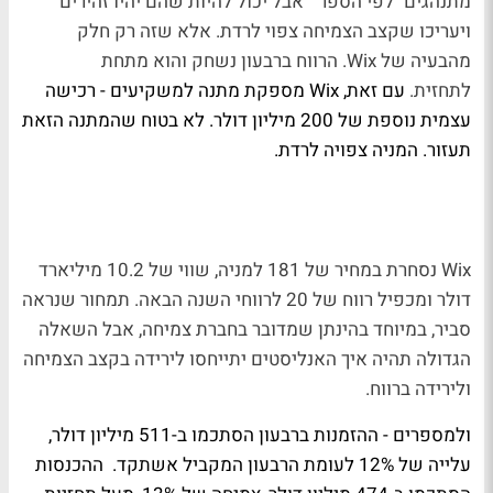
מתנהגים "לפי הספר"
אבל יכול להיות שהם יהיו זהירים
ויעריכו שקצב הצמיחה צפוי לרדת. אלא שזה רק חלק
מהבעיה של
Wix. הרווח ברבעון נשחק והוא מתחת
לתחזית.
עם זאת, Wix מספקת מתנה למשקיעים - רכישה
עצמית נוספת של 200 מיליון דולר. לא בטוח שהמתנה הזאת
תעזור. המניה צפויה לרדת.
Wix
נסחרת במחיר של 181 למניה, שווי של 10.2 מיליארד
דולר ומכפיל רווח של 20 לרווחי השנה הבאה. תמחור שנראה
סביר, במיוחד בהינתן שמדובר בחברת צמיחה, אבל השאלה
הגדולה תהיה איך האנליסטים יתייחסו לירידה בקצב הצמיחה
ולירידה ברווח.
ולמספרים - ההזמנות ברבעון הסתכמו ב-511 מיליון דולר,
עלייה של 12% לעומת הרבעון המקביל אשתקד. ההכנסות