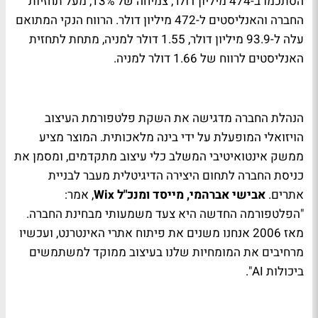
הסתכמו ב-474 מיליון דולר, צמיחה של 13%, מעל תחזיות
החברה והאנליסטים ל-472 מיליון דולר. הרווח הנקי המתואם
עלה ל-93.9 מיליון דולר, 1.55 דולר למניה, מתחת לתחזית
האנליסטים לרווח של 1.66 דולר למניה.
הנהלת החברה מדגישה את השקת פלטפורמת העיצוב
הויזואלי המופעלת על ידי בינה מלאכותית. המוצר מציע
ממשק אינטואיטיבי המשלב כלי עיצוב מתקדמים, ומסמן את
כניסת החברה לתחום היצירה הדיגיטלית מעבר לבניית
אתרים.
אבישי אברהמי, מייסד ומנכ"ל Wix
, אמר:
"הפלטפורמה החדשה היא צעד משמעותי מבחינת החברה.
מאז 2006 אנחנו משנים את פיתוח אתרי האינטרנט, ועכשיו
מרחיבים את המומחיות שלנו בעיצוב ממוקד למשתמשים
ביכולות AI".