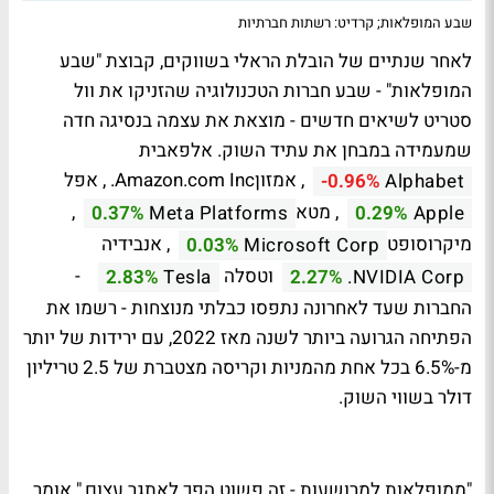
שבע המופלאות; קרדיט: רשתות חברתיות
לאחר שנתיים של הובלת הראלי בשווקים, קבוצת "שבע
המופלאות" - שבע חברות הטכנולוגיה שהזניקו את וול
סטריט לשיאים חדשים - מוצאת את עצמה בנסיגה חדה
שמעמידה במבחן את עתיד השוק. אלפאבית
, אמזון
Amazon.com Inc.
, אפל
-0.96%
Alphabet
, מטא
,
0.37%
Meta Platforms
0.29%
Apple
מיקרוסופט
, אנבידיה
0.03%
Microsoft Corp
וטסלה
-
2.83%
Tesla
2.27%
NVIDIA Corp.
החברות שעד לאחרונה נתפסו כבלתי מנוצחות - רשמו את
הפתיחה הגרועה ביותר לשנה מאז 2022, עם ירידות של יותר
מ-6.5% בכל אחת מהמניות וקריסה מצטברת של 2.5 טריליון
דולר בשווי השוק.
"ממופלאות למרושעות - זה פשוט הפך לאתגר עצום," אומר