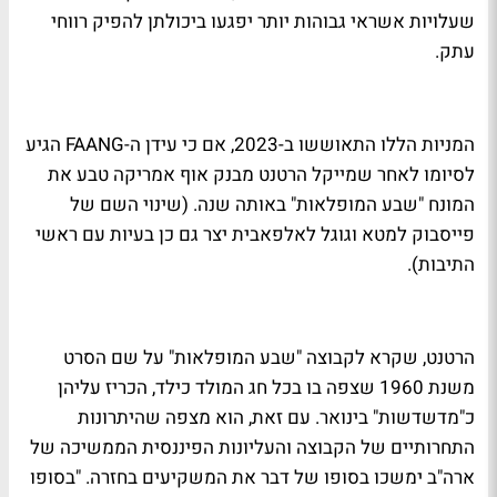
שעלויות אשראי גבוהות יותר יפגעו ביכולתן להפיק רווחי
עתק.
המניות הללו התאוששו ב-2023, אם כי עידן ה-FAANG הגיע
לסיומו לאחר שמייקל הרטנט מבנק אוף אמריקה טבע את
המונח "שבע המופלאות" באותה שנה. (שינוי השם של
פייסבוק למטא וגוגל לאלפאבית יצר גם כן בעיות עם ראשי
התיבות).
הרטנט, שקרא לקבוצה "שבע המופלאות" על שם הסרט
משנת 1960 שצפה בו בכל חג המולד כילד, הכריז עליהן
כ"מדשדשות" בינואר. עם זאת, הוא מצפה שהיתרונות
התחרותיים של הקבוצה והעליונות הפיננסית הממשיכה של
ארה"ב ימשכו בסופו של דבר את המשקיעים בחזרה. "בסופו