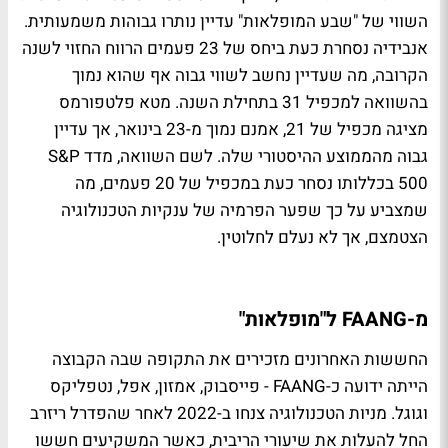
השווי של "שבע המופלאות" עדיין נותרו גבוהות משמעותית.
אנבידיה נסחרת כעת ביחס של 23 פעמים הרווח החזוי לשנה
הקרובה, מה שעדיין נחשב לשווי גבוה אף שהוא נמוך
בהשוואה למכפיל 31 בתחילת השנה. מטא פלטפורמס
מציגה מכפיל של 21, אמנם נמוך מ-23 בינואר, אך עדיין
גבוה מהממוצע ההיסטורי שלה. לשם השוואה, מדד S&P
500 בכללותו נסחר כעת במכפיל של 20 פעמים, מה
שמצביע על כך שפער הפרמיה של ענקיות הטכנולוגיה
הצטמצם, אך לא נעלם לחלוטין.
מ-FAANG ל"מופלאות"
החששות האחרונים מזכירים את התקופה שבה הקבוצה
הייתה ידועה כ-FAANG - פייסבוק, אמזון, אפל, נטפליקס
וגוגל. מניות הטכנולוגיה צנחו ב-2022 לאחר שהפדרל ריזרב
החל להעלות את שיעורי הריבית, כאשר המשקיעים חששו