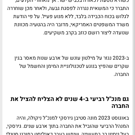
כשהיא נוסעת לכאורה בכביש ישר. אך מאחורי הקלעים,
התברר כי המשאית נגררה לפסגת גבעה, ולאחר מכן שוחררה
לגלוש בכוח הכבידה בלבד, ללא מנוע פעיל. על פי הודעת
משרד המשפטים האמריקאי, מדובר היה בהטעיה מכוונת
שנועדה ליצור רושם כוזב בקרב משקיעים.
ב-2023 נגזר על מילטון עונש של ארבע שנות מאסר בגין
שקרים שהפיץ בנוגע לטכנולוגיית המימן והחשמל של
החברה.
גם מנכ"ל רביעי ב-4 שנים לא הצליח להציל את
החברה
באוגוסט 2023 מונה סטיבן גירסקי למנכ"ל ניקולה, והיה
המנהל הרביעי שהוביל את החברה בתוך ארבע שנים. גירסקי,
בעל ניסיון רב בתעשייה, שימש בעבר כאנליסט במורגן סטנלי