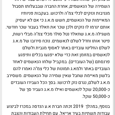
השמירה של הנאשמים, אחרת החברה שבבעלותו תסבול
מגניבות ונזקים לכלי צמ"ה ולרכוש. בעקבות פניותיו
המאיימות של הנאשמים, חשש מ.א.ג כי אם לא יעסיק
אותם יגרמו לו נזקים ולכן שכר את חאלד בעבור שכר חודשי.
משגילה מ.א.ג שחאלד נטל סולר מכלי צמ"ה מבלי רשות,
פיטר אותו וחדל לשלם לנאשמים. נוכח סירובו של מ.א.ג
לשלם החליטו עובדים באתר לאסוף מגבית ולשלם
לנאשמים במזומן זאת כדי שלא יפגעו בכלים ותיפגע
פרנסתם (של העובדים). במקביל שלחו הנאשמים לאחד
העובדים באתר ולמא.ג תמונות של כלי צמ"ה ואמרו להם
בלשון מאיימת שחבל שאין שמירה של הנאשמים. משסירב
מ.א.ג לשלם, נגרם נזק לרכושו. בסך הכל העבירו העובדים
כ-20,000 שקל לנאשמים ואילו מ.א.ג העביר סך של
כ-50,000 שקל.
בנוסף, במהלך 2019 זכתה חברת א.ע הנדסה במכרז לביצוע
עבודות תשתיות בעיר אריאל. עם תחילת העבודות והצבת