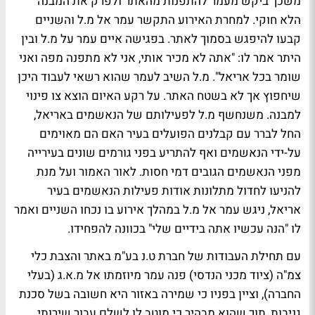
משכך ביקש מעמר להתפנות מהאתר ולפרק את המבנה
הלא חוקי. למחרת האירוע התקשר עמר אל מ.ל והשניים
קבעו להיפגש בסמוך לאתר. בפגישה איים עמר על מ.ל ובין
היתר אמר לו: "אתה לא מכיר אותי, אני לא מתפנה מפה ואני
שומר בכל אריאל". מ.ל השיב לעמר שהוא רשאי לעבוד היכן
שיחפוץ אך לא בשטח האתר. על רקע האיום הוצא צו פינוי
למבנה. משנחשף מ.ל לפעילותם של הנאשמים באריאל,
החל לברר עם קבלנים הפועלים בעיר האם הם מאוימים
על-ידי הנאשמים ואף להתריע בפני גורמים שונים בעירייה
מפני הנאשמים הגובים דמי חסות. לאור האמור ועל מנת
להניעו לחדול מתלונות אודות פעילות הנאשמים בעיר
אריאל, ניגש עמר אל מ.ל במהלך אירוע בו נכחו השניים ואמר
לו "הנה עכשיו אתה בידיים שלי" בכוונה להפחידו.
עם תחילת העבודות של חברת ט.נ בע"מ באתר והצבת כלי
צמ"ה (ציוד מכני הנדסי) פנה עמר מיוזמתו אל מ.א.ג (בעלי
החברה), וציין בפניו כי שמירה באזור היא חשובה בשל סכנת
גניבות, תוך שהוא מבהיר כי מוטב לו לשלם עבור שירותי