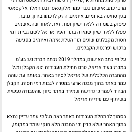
פרקליטות מחוז ת"א (פלילי) הגישה לבית המשפט המחוזי
מרכז כתב אישום כנגד עמר אלקסאסי ובנו חאלד אלקסאסי
בגין סחיטה באיומים, איומים, היזק לרכוש בזדון, גניבה,
עיסוק בשמירה ללא רישיון ועוד. זאת לאחר שהנאשמים
פעלו ללא רישיון שמירה בתוך העיר אריאל לשם גביית דמי
חסות מקבלנים שונים תוך הטלת אימה ואיומים בפגיעה
ברכוש ופרנסת הקבלנים.
על פי כתב האישום, במהלך 2019 זכתה חברת ט.נ בע"מ
במכרז בעיר אריאל, טרם תחילת העבודות יצא הקבלן ומ.ל
מהחברה הכלכלית של אריאל לסיור באתר. באותה עת שהה
עמר באתר בתוך מבנה ארעי במטרה לגבות דמי חסות. הקבלן
הבהיר לעמר כי נדרשת שמירה באתר כיוון שהעבודה נעשית
בשיתוף עם עיריית אריאל.
בסמוך להתחלת העבודות באתר ראה מ.ל כי עמר עדיין נמצא
בתוך האתר שלא כדין וכי המבנה הלא חוקי עומד במקומו,