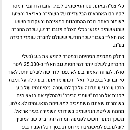
כלי צמ"ה באתר, פנו הנאשמים לנציג החברה והעבירו מסר
לפיו הם האחראים הבלעדיים על השמירה באריאל והציעו
לשמור באתר. נוכח ההתנהגות המאיימת ובעקבות חשש
שהנאשמים יפגעו בכלי הצמ"ה ויגנבו רכוש, שכרה החברה
את חאלד בעבור שכר חודשי ששולם לחברת שומרי הבירה
בע"מ.
כחלק מתכנית הסחיטה ובמטרה להניע את ב.ע (בעלי
החברה), לשלם יותר דמי חסות גנב חאלד כ-25,000 ליטר
סולר, למרות האמור ב.ע לא נענה לדרישה לשלם יותר. לאור
סירובו של ב.ע, נטל חאלד רכוש מהאתר. ב.ע גילה על גניבת
הרכוש והגיש תלונה על כך למשטרה. ניסיונותיו של ב.ע
לפנות אל חברת "שומרי הבירה" ולהחליף את הנאשמים
בשומרים שאינם משתייכים למשפחת הנאשמים לא צלחו,
מחמת שליטת הנאשמים בשירותי השמירה בעיר אריאל.
משכך ומתוך חשש לפגיעה חמורה יותר ברכושו, המשיך
לשלם ב.ע לנאשמים דמי חסות. בסך הכל העביר ב.ע