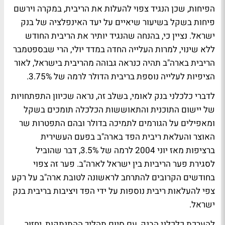
הפיחות, שכן הנגיד צפוי להעלות את הריבית, במקרה וירשם
פיחות בשקל בשיעור שיאיים על יעד האינפלציה של בנק
ישראל. נציין כי, בהנחה שהנגיד יותיר את הריבית החודש
ללא שינוי, למרות העלייה החדה במדד יולי, הרי שבספטמבר
הריבית בארה"ב תהיה כנראה גבוהה מהריבית בישראל, לאור
הציפיות לעלייה נוספת בריבית הדולר לרמה של 3.75%.
לדברי כלכלני בנק
לאומי
, בשלב זה, נראה שכיוון התפתחויות
של יישום התוכנית והתאוששות הכלכלה תומכים בשקל
ומאפילים על הגורמים לתמיכה בדולר ובהם התפטרות שר
האוצר והעלאת ריבית הפד בארה"ב בפעם העשירית
ברציפות מאז יוני 2004 לרמה של 3.5%, דבר שהוביל
לסגירת פער הריביות בין ישראל לארה"ב. פער זה צפוי
בחודשים הקרובים להתרחב לראשונה לטובת ארה"ב על רקע
צפי להעלאות ריבית נוספות על ידי הפד ויציבות בריבית בנק
ישראל.
להערכת כלכלני הבנק, עם סיום תהליך ההתנתקות, יחזור