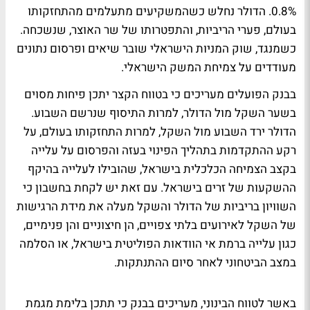
0.8%. הדולר נחלש כשהמשקיעים מתעלמים מהתחזקותו
בעולם, פערי הריביות, והתפטרותו של שר האוצר, שנשכחה.
כשמנגד, שוק המניות הישראלי שובר שיאים ופרסום נתונים
מעודדים על צמיחת המשק הישראלי.
בבנק
הפועלים
מעריכים כי בטווח הקצר יתכן פיחות מסוים
בשער השקל מול הדולר, למרות התיסוף שנרשם השבוע.
הדולר ירד השבוע מול השקל, למרות התחזקותו בעולם, על
רקע ההתקדמות בתהליך הפינוי בעזה והפרסום על עלייה
בקצב הצמיחה הכלכלית בישראל, שהובילו לעלייה בהיקף
ההשקעות של זרים בישראל. עם זאת יש לקחת בחשבון כי
השוויון בריביות של הדולר והשקל מעלה את מידת הרגישות
של השקל לאירועים בלתי צפויים, הן חיצוניים והן פנימיים,
כגון עלייה ברמת אי הוודאות הפוליטית בישראל, או הסלמה
במצב הביטחוני לאחר סיום ההתנתקות.
באשר לטווח הבינוני, מעריכים בבנק כי תתכן בלימת מגמת