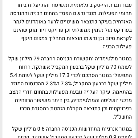
עבור חברת היי-טק בינלאומית ומשיפור והתייעלות ביתר
תחומי הפעילות. מנגד נרשם הפסד בתחום הבניה וההנדסה
האזרחית בעיקר כתוצאה משינויים לרעה באומדנים לגמר
בפרויקט מול מזמין ממשלתי וכן פרויקט דיור מוגן שהינם
לקראת סיום וכן נרשמו הוצאות מתהליך צמצום היקף
פעילות הבניה.
במגזר מולטימדיה ותקשורת הכניסה החברה 79 מיליון שקל
לעומת 70 מיליון שקל ברבעון המקביל אשתקד. הרווח
התפעולי במגזר הסתכם לכדי 17.3 מיליון שקל לעומת 5.4
מיליון שקל ברבעון המקביל; 7.3% ו־2.3% מהכנסות המגזר
בהתאמה. עיקר העלייה נובעת מפעילות בתחום חדרי המצב,
מרכזי השליטה והמולטימדיה, בין היתר משיפור הרווחיות
בפרויקטים וכן כתוצאה מקבלת הזמנות במסגרת מכרז
החשכ"ל
.
במגזר אנרגיות מתחדשות הכניסה החברה 0.6 מיליון שקל
לעומת 0.9 מיליון שקל ברבעון המקביל אשתקד. הרווח