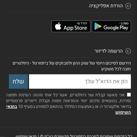
הורדת אפליקציה
הרשמה לדיוור
הירשם לסיכום היומי של שוק ההון ולמבזקים של ביזפורטל - ניוזלטרים
חובה לכל משקיע
אני מאשר קבלת שני ניוזלטרים, אשר כל אחד מהווה רשימת תפוצה
נפרדת, בנושאים סיכום יומי והתראות חמות וקבלת דיוורים פרסומיים
בדואר אלקטרוני ו/ או באמצעות הסלולר בהתאם למפורט בסעיף 10
בתנאי
השימוש
כל הזכויות שמורות לחברת ביזפורטל תקשורת בע"מ ©
|
תנאי שימוש