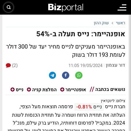
ראשי
שוק ההון
אופנהיימר: נייס תעלה ב-54%
באופנהיימר מעניקים לנייס מחיר יעד של 300 דולר
לעומת 193 דולר בשוק
דור עצמון
(2)
|
19/05/2024 11:05
נושאים בכתבה
אופנהיימר
המלצת קניה
נייס
צילום: לינקדאין
חברת נייס
פרסמה תוצאות מעל הצפי,
נייס
-0.81%
העלתה את תחזית הרווח ושמרה על תחזית הכנסות לשנת
2024. במקביל לפרסום דוחותיה, הודיע ברק עילם, מנכ"ל
החברה בעשור האחרון שהוביל את המעבר לענן, על פרישתו