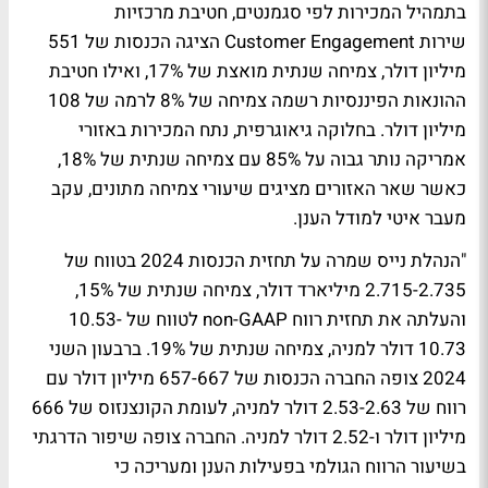
בתמהיל המכירות לפי סגמנטים, חטיבת מרכזיות
שירות Customer Engagement הציגה הכנסות של 551
מיליון דולר, צמיחה שנתית מואצת של 17%, ואילו חטיבת
ההונאות הפיננסיות רשמה צמיחה של 8% לרמה של 108
מיליון דולר. בחלוקה גיאוגרפית, נתח המכירות באזורי
אמריקה נותר גבוה על 85% עם צמיחה שנתית של 18%,
כאשר שאר האזורים מציגים שיעורי צמיחה מתונים, עקב
מעבר איטי למודל הענן.
"הנהלת נייס שמרה על תחזית הכנסות 2024 בטווח של
2.715-2.735 מיליארד דולר, צמיחה שנתית של 15%,
והעלתה את תחזית רווח non-GAAP לטווח של 10.53-
10.73 דולר למניה, צמיחה שנתית של 19%. ברבעון השני
2024 צופה החברה הכנסות של 657-667 מיליון דולר עם
רווח של 2.53-2.63 דולר למניה, לעומת הקונצנזוס של 666
מיליון דולר ו-2.52 דולר למניה. החברה צופה שיפור הדרגתי
בשיעור הרווח הגולמי בפעילות הענן ומעריכה כי