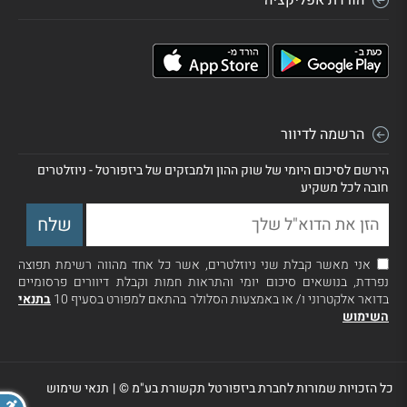
הרשמה לדיוור
הירשם לסיכום היומי של שוק ההון ולמבזקים של ביזפורטל - ניוזלטרים
חובה לכל משקיע
אני מאשר קבלת שני ניוזלטרים, אשר כל אחד מהווה רשימת תפוצה
נפרדת, בנושאים סיכום יומי והתראות חמות וקבלת דיוורים פרסומיים
בדואר אלקטרוני ו/ או באמצעות הסלולר בהתאם למפורט בסעיף 10
בתנאי
השימוש
כל הזכויות שמורות לחברת ביזפורטל תקשורת בע"מ ©
|
תנאי שימוש