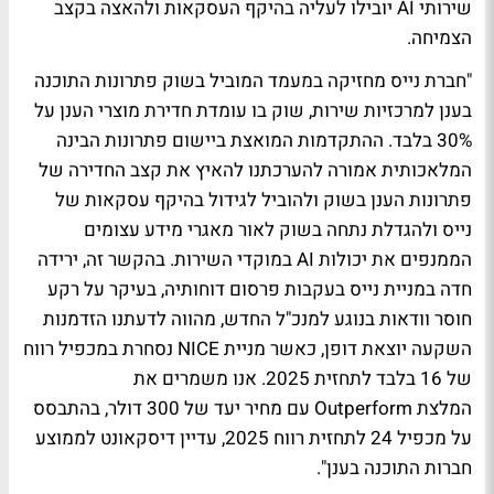
שירותי AI יובילו לעליה בהיקף העסקאות ולהאצה בקצב
הצמיחה.
"חברת נייס מחזיקה במעמד המוביל בשוק פתרונות התוכנה
בענן למרכזיות שירות, שוק בו עומדת חדירת מוצרי הענן על
30% בלבד. ההתקדמות המואצת ביישום פתרונות הבינה
המלאכותית אמורה להערכתנו להאיץ את קצב החדירה של
פתרונות הענן בשוק ולהוביל לגידול בהיקף עסקאות של
נייס ולהגדלת נתחה בשוק לאור מאגרי מידע עצומים
הממנפים את יכולות AI במוקדי השירות. בהקשר זה, ירידה
חדה במניית נייס בעקבות פרסום דוחותיה, בעיקר על רקע
חוסר וודאות בנוגע למנכ"ל החדש, מהווה לדעתנו הזדמנות
השקעה יוצאת דופן, כאשר מניית NICE נסחרת במכפיל רווח
של 16 בלבד לתחזית 2025. אנו משמרים את
המלצת Outperform עם מחיר יעד של 300 דולר, בהתבסס
על מכפיל 24 לתחזית רווח 2025, עדיין דיסקאונט לממוצע
חברות התוכנה בענן".