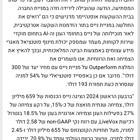
המפתיעה, הודעה שהובילה לירידה חדה במניית החברה.
בבית ההשקעות אופנהיימר מדגישים כי הם "רואים את
החולשה במניית נייס בתור הזדמנות השקעה אטרקטיבית,
לאור מובילותה של נייס בתחומי הענן וה-AI בתחום מוקדי
שירות לקוחות, מעמד שמספק יכולת מינוף פוטנציאל מאגרי
מידע עצומים באמצעות הבינה המלאכותית, ובכך להאיץ את
הצמיחה ואת הרווחיות. אנו משמרים את
המלצת Outperform על מניית נייס עם מחיר יעד של 300
דולר". מדובר אם כן באפסייד פוטנציאלי של 54% למניה
שנסחרת כעת תמורת 193 דולר.
"ברבעון הראשון 2024 הציגה נייס הכנסות של 659 מיליון
דולר, צמיחה שנתית מואצת של כ-15%, על רקע צמיחה של
27% בפעילות הענן וצמיחה אורגנית בענן של 18.5% בנטרול
רכישת LiveVox, עם רווח נקי non-GAAP של 2.58 דולר
למניה, מעל תחזיות הקונצנזוס של 655 מיליון דולר ו-2.45
דולר למניה. שיעור הרווח הגולמי עומד על 70.9%, ירידה