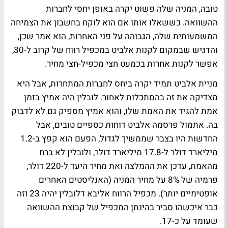
טובה, המניה שלה פשוט יקרה באופן יחסי לחברות
ההשוואה. כששאלו אותו אם הוא לוקח בחשבון את הצמיחה
המשמעותית שלה, הגבוהה על פני האחרות, הוא אמר שכן,
והדגיש שבמקום לקנות אלביט במכפיל רווח של קרוב ל-30,
אפשר לקנות אחרות בכמעט חצי מכפיל-חצי מחיר.
מניית אלביט תמיד יקרה ביחס לחברות המתחרות, אבל היא
מצדיקה את זה בהסתכלות לאחור. לובלין היה אמיץ בזמן
אמת להגיד את האמת שלו, והוא אמיץ מספיק גם לא לדבוק
בה. אתמול פרסמה אלביט דוחות כספיים טובים, אבל
החדשות היו בצבר שממשיך לגדול, הפעם הוא קפץ ב-1.2
מיליארד דולר ל-17.8 מיליארד דולר, ולובלין לא ברח
מהאמת, עדכן את ההמלצה ואת מחיר היעד ל-220 דולר,
פרמיה של 8% על מחיר המניה (האנליסטים האחרים
אופטימיים יותר). מכפיל הרווח אליבא דלובלין יהיה 23 וזה
כבר איכשהו סביר בהינתן המכפיל של קבוצת ההשוואה
שעומד על כ-17.