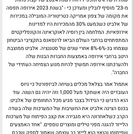
מ-23" מוסיף לובלין ומעדכן כי - "בשנת 2023 אירופה תפסה
את מקומה של צפון אמריקה כטריטוריה המובילה במכירות
של אלביט כשכמעט 30% מהמכירות היו למדינות
אירופאיות. המלחמה בין רוסיה לאוקראינה והקונפליקטים
המתפתחים ברחבי העולם הביאו לרנסאנס בתקציבי הביטחון
שצמחו בכ-6%-8% אחרי שנים של סטגנציה. אלביט ממוצבת
היטב ברחבי אירופה באמצעות החברות הבנות שלה
ולהערכתנו אירופה תמשיך להיות מנוע הצמיחה העתידי של
החברה".
אתמול אמר בצלאל מכלים בשיחה לביזפורטל כי גיוס
העובדים היה אשתקד מעל 1,000 וזה יהיה גם השנה. עוד
הוא הדגיש כי הגידול בצבר מגיע מכל התחומים של אלביט.
בכנס הציגה אלביט את החשיבות של המערכות שלה בשדה
הקרב כשלאחרונה היא מגבירה את קצב הפיתוח של מערכות
הלייזר להגנה מפני טילים ומוצרים נוספים. "אחד האמצעים
שפיתוחו והואץ הוא לייזר רב עוצמה שאמור לספק שכבת