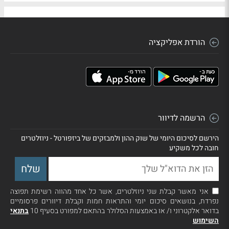
הורדת אפליקציה
הרשמה לדיוור
הירשם לסיכום היומי של שוק ההון ולמבזקים של ביזפורטל - ניוזלטרים
חובה לכל משקיע
אני מאשר קבלת שני ניוזלטרים, אשר כל אחד מהווה רשימת תפוצה
נפרדת, בנושאים סיכום יומי והתראות חמות וקבלת דיוורים פרסומיים
בדואר אלקטרוני ו/ או באמצעות הסלולר בהתאם למפורט בסעיף 10
בתנאי
השימוש