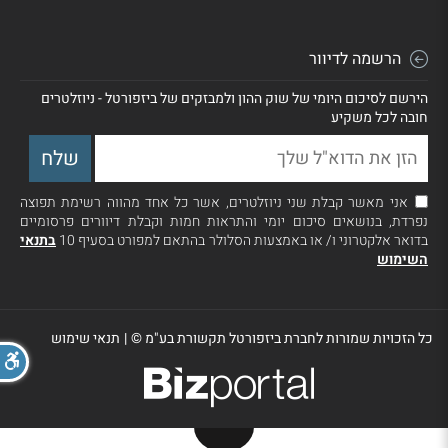
הרשמה לדיוור
הירשם לסיכום היומי של שוק ההון ולמבזקים של ביזפורטל - ניוזלטרים
חובה לכל משקיע
אני מאשר קבלת שני ניוזלטרים, אשר כל אחד מהווה רשימת תפוצה
נפרדת, בנושאים סיכום יומי והתראות חמות וקבלת דיוורים פרסומיים
בדואר אלקטרוני ו/ או באמצעות הסלולר בהתאם למפורט בסעיף 10
בתנאי
השימוש
כל הזכויות שמורות לחברת ביזפורטל תקשורת בע"מ ©
|
תנאי שימוש