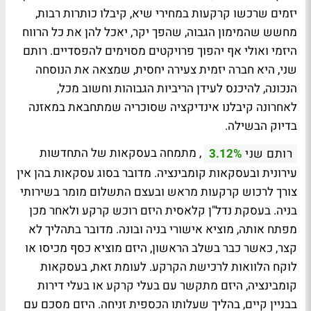
יזמים שרכשו קרקעות במחירי שיא, קיבלו כותרות רבות,
מחשש שהמימון הגבוה, שהפך יקר, יאכל להן את כל הרווח
היזמי ואולי אף יהפוך פרויקטים מסוימים להפסדיים. רותם
שני, היא חברה יזמית צעירה יחסית, שמצאה את הנוסחה
הנכונה, להיכנס לעידן הריביות הגבוהות וחשוב מכל,
לאחרונה קיבלנו אינדיקציה שסוכריה שמתחבאת במאזנה
בדיוק הבשילה.
, מתמחה בעסקאות של התחדשות
רותם שני
3.12%
עירונית ובעסקאות קומבינציה. מדובר בסוג עסקאות בהן אין
צורך לרכוש קרקעות מראש ובעצם התשלום מומר בשירותי
בניה. בעסקת נדל"ן קלאסית היזם רוכש קרקע ולאחר מכן
מפתח אותה, מוציא אישורי בניה ובונה. מדובר בתהליך לא
קצר, כאשר כבר בשלב הראשון, היזם מוציא כסף מכיסו או
לוקח הלוואות לרכישת הקרקע. לעומת זאת, בעסקאות
קומבינציה, היזם מתקשר עם בעלי קרקע או בעלי דירות
בבניין קיים, בהליך שעלותו הכספית זניחה. היזם מסכם עם