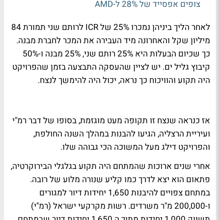
צופים אפסייד של 28% ל-AMD
לאחר הליך ביניהן נמכרו 25% של ICR לרותם שני תמורת 84
מיליון שקל והאחרונה מיד העבירה את המכר לחברת מבנה.
כך שכיום הבעלות היא 25% רותם שני, 25% מבנה ו-50%
קיבוץ גליל ים. יש לציין שהעסקה התבצעה בזמן שהפרויקט
היה תקוע והוויכוח כך נראה, יכול היה להימשך לנצח.
אז כנראה שנצח זו תקופה מעט מוגזמת, בסופו של דבר רמ"י
ועיריית הרצליה, הגיעו להבנות במהלך השנה החולפת,
והפרויקט דילג מעל המשוכה הכי גבוהה שלו.
אחרי שנים ארוכות שהמתחם היה תקוע בגלגלי הבירוקרטיה,
פתאום הוא יצא לדרך כמו קליע שנורה מלוע של רובה.
במתחם צפויים להיבנות 1,650 יחידות דיור למגורים
ו-200,000 מ"ר משרדים. רשות מקרקעי ישראל (רמ"י)
תשווק 1,000 יחידות מתוך ה 1,650 יחידות דיור שבמתחם.