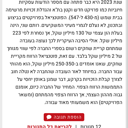
שנת 2023 היא כבר פתחה עם מספר הודעות עסקיות
חיוביות כמו פרויקט חדש וקטן בת"א והגדלת זכויות מרשימה
בבית שמש (מ-430 ל-547). הפוטנציאל בפרויקטים בביצוע
ובתכנון, לא נעלם לגמרי מעיני המשקיעים. רותם שני, הינה
בעלת הון עצמי של 130 מיליון שקל, אך נסחרת לפי 223
מיליון שקל. אולי הסיבה העיקרית לכך נעוצה בעובדה
שמתחם קריית שחקים רשום בספרי החברה לפי שווי מגוחך
של 2 מיליון שקל בלבד. עם זאת, פוטנציאל הרווח מקריית
שחקים, שאנו אומדים ב-250-350 מיליון שקל, הוא מהותי
עבור החברה. במיוחד לאור העובדה שהחברה לא נטלה חוב
לצורך קבלת הזכויות בקרקע, דבר שמגן באופן יחסי על
התממשות הרווח הצפוי. המחיר של החברה כיום, אומנם
גבוה מההון העצמי, אך הרווח הצפוי מהמתחם (ומשאר
הפרויקטים) הוא משמעותי מאוד עבורה.
הוספת תגובה
12 תגובות
|
לקריאת כל התגובות