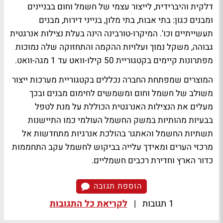
דלקית והיברידית, לייצור עצמי של חשמל וחום בבניינים
ומבנים כגון: בתי אבות, בתי מלון, בנייני דירות, מבנים
תעשייתיים וכו'. המיקרו-טורבינה הינה בעלת נצילות אנרגטית
גבוהה, משקל נמוך ועלויות ההקמה והתחזוקה שלה נמוכות
מפתרונות קיימים בקטגוריית 50 קילו-וואט עד 1 מגה-וואט.
המוצרים שמפתחת החברה נכללים בקטגוריית מערכות ייצור
משולב של חשמל וחום ומשמשים לחימום מבנים ובכך
מעלים את הנצילות האנרגטית הכוללת על מנת לטפל
בבעיות מהותיות במשק החשמל העולמי כמו התיישנות
תשתיות החשמל והאתגר בהולכת אנרגיות מתחדשות אל
מרכזי הערים ומאידך עלייה בביקוש לחשמל עקב התחממות
כדור הארץ וחדירת רכבים חשמליים.
הוספת תגובה
1 תגובות
|
לקריאת כל התגובות