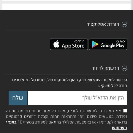
הורדת אפליקציה
הרשמה לדיוור
הירשם לסיכום היומי של שוק ההון ולמבזקים של ביזפורטל - ניוזלטרים
חובה לכל משקיע
אני מאשר קבלת שני ניוזלטרים, אשר כל אחד מהווה רשימת תפוצה
נפרדת, בנושאים סיכום יומי והתראות חמות וקבלת דיוורים פרסומיים
בדואר אלקטרוני ו/ או באמצעות הסלולר בהתאם למפורט בסעיף 10
בתנאי
השימוש