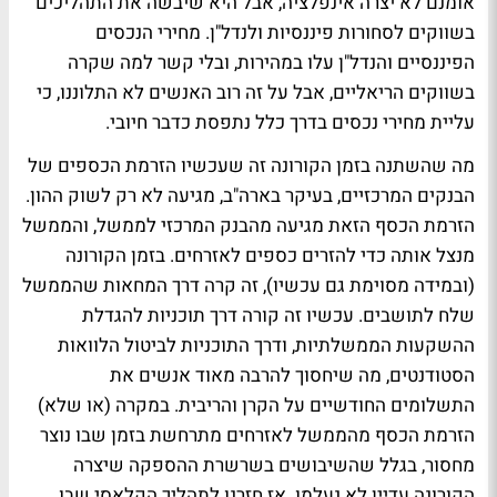
אומנם לא יצרה אינפלציה, אבל היא שיבשה את התהליכים
בשווקים לסחורות פיננסיות ולנדל"ן. מחירי הנכסים
הפיננסיים והנדל"ן עלו במהירות, ובלי קשר למה שקרה
בשווקים הריאליים, אבל על זה רוב האנשים לא התלוננו, כי
עליית מחירי נכסים בדרך כלל נתפסת כדבר חיובי.
מה שהשתנה בזמן הקורונה זה שעכשיו הזרמת הכספים של
הבנקים המרכזיים, בעיקר בארה"ב, מגיעה לא רק לשוק ההון.
הזרמת הכסף הזאת מגיעה מהבנק המרכזי לממשל, והממשל
מנצל אותה כדי להזרים כספים לאזרחים. בזמן הקורונה
(ובמידה מסוימת גם עכשיו), זה קרה דרך המחאות שהממשל
שלח לתושבים. עכשיו זה קורה דרך תוכניות להגדלת
ההשקעות הממשלתיות, ודרך התוכניות לביטול הלוואות
הסטודנטים, מה שיחסוך להרבה מאוד אנשים את
התשלומים החודשיים על הקרן והריבית. במקרה (או שלא)
הזרמת הכסף מהממשל לאזרחים מתרחשת בזמן שבו נוצר
מחסור, בגלל שהשיבושים בשרשרת ההספקה שיצרה
הקורונה עדיין לא נעלמו. אז חזרנו לתהליך הקלאסי שבו