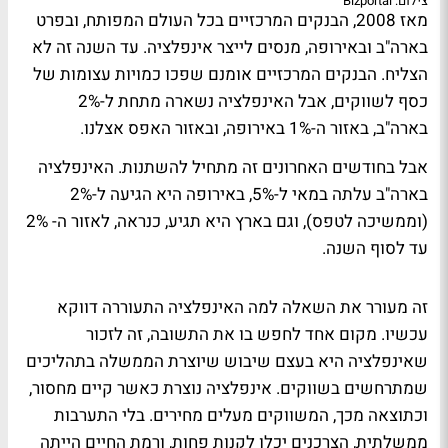
צילום: Bizportal
מאז 2008, הבנקים המרכזיים בכל העולם המפותח, ובפרט
בארה"ב ובאירופה, מנסים לייצר אינפלציה. עד השנה זה לא
הצליח. הבנקים המרכזיים אומנם שפכו כמויות עצומות של
כסף לשווקים, אבל האינפלציה נשארה מתחת ל-2%
בארה"ב, באזור ה-1% באירופה, ובאזור האפס אצלנו.
אבל בחודשים האחרונים זה מתחיל להשתנות. האינפלציה
בארה"ב עלתה במאי ל-5%, באירופה היא הגיעה ל-2%
(וממשיכה לטפס), וגם בארץ היא תגיע, כנראה, לאזור ה- 2%
עד לסוף השנה.
זה מעורר את השאלה למה האינפלציה התעוררה דווקא
עכשיו. מקום אחד לחפש בו את התשובה, זה לזכור
שאינפלציה היא בעצם שיבוש שיוצרת הממשלה בתהליכים
שמתרחשים בשווקים. אינפלציה נוצרת כאשר קיים מחסור,
וכתוצאה מכך, המשווקים מעלים מחירים. בלי התערבות
ממשלתית, הצרכנים יכלו לקנות פחות, ורמת החיים הייתה