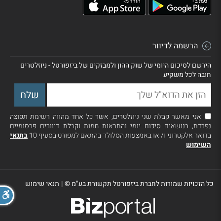
הרשמה לדיוור
הירשם לסיכום היומי של שוק ההון ולמבזקים של ביזפורטל - ניוזלטרים
חובה לכל משקיע
אני מאשר קבלת שני ניוזלטרים, אשר כל אחד מהווה רשימת תפוצה
נפרדת, בנושאים סיכום יומי והתראות חמות וקבלת דיוורים פרסומיים
בדואר אלקטרוני ו/ או באמצעות הסלולר בהתאם למפורט בסעיף 10
בתנאי
השימוש
כל הזכויות שמורות לחברת ביזפורטל תקשורת בע"מ ©
|
תנאי שימוש