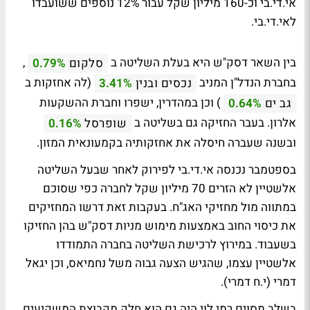
אי.די.בי וכ-160 מיליון שקל עבור 12% נוספים ששועבדו
לאי.די.בי.
בין השאר דסק"ש היא בעלת השליטה ב
,
סלקום
0.79%
בחברת הנדל"ן המניב
(לה אחזקות ב
נכסים ובנין
3.41%
) וכן במהדרין, ישפרו וחברת ההשקעות
גב ים
0.64%
אלרון. בעבר החזיקה גם בשליטה ב
שופרסל
0.16%
ובשנה שעברה חיסלה את אחזקותיה בקמעונאית המזון.
בספטמבר נכנסה אי.די.בי לפירוק לאחר שבעל השליטה
אלשטיין לא הזרים 70 מיליון שקל לחברה כפי שסוכם
במתווה מול מחזיקי האג"ח. בעקבות זאת דרשו המחזיקים
את כיסוי החוב באמצעות מימוש מניות דסק"ש בהן החזיקו
בשעבוד. במירוץ לרכישת השליטה בחברה התמודדו
אלשטיין עצמו, שהגיש הצעה גבוה משל נחמיאס, וכן יגאל
דמרי (י.ח דמרי).
בשלב מסוים רמי לוי היה גם הוא חלק מקבוצת המשקיעים