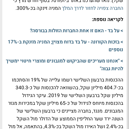
שקל). מאז שהערכנו באתר ביזפורטל בסוף חודש מרץ כי
החברה צפויה לחזור לדרך המלך
המניה זינקה בכ-300%.
לקריאה נוספת:
> על בד - האם זו אחת החברות הזולות בבורסה?
> בזכות הקורונה - על בד בדוח מצוין; המניה מזנקת ב-17%
נוספים
> "אנחנו מעריכים שהביקוש למגבונים ומוצרי חיטוי ימשיך
להיות גבוה"
ההכנסות ברבעון השלישי רשמו עלייה של 19% והסתכמו
בכ-404.7 מיליון שקל, בהשוואה להכנסות של כ-340.3
מיליון שקל ברבעון השלישי של 2019. עיקר הגידול
בהכנסות מיוחס לגידול של כ-65 מיליון שקל במכירות מגזר
המגבונים. מנגד, בחברה מציינים כי ברבעון השלישי של
השנה ירד שער החליפין הממוצע של הדולר מול השקל
בכ-2.4% ושל האירו מול השקל בכ-4.3%, בהתאמה, אל מול