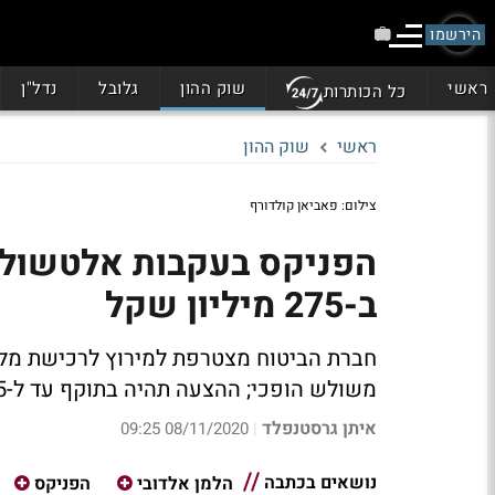
הירשמו
ראשי
שוק ההון
גלובל
נדל"ן
כל הכותרות
ראשי
שוק ההון
צילום: פאביאן קולדורף
הפניקס בעקבות אלטשולר
ב-275 מיליון שקל
חברת הביטוח מצטרפת למירוץ לרכישת מלו
משולש הופכי; ההצעה תהיה בתוקף עד ל-15 בדצמבר
איתן גרסטנפלד
08/11/2020 09:25
|
נושאים בכתבה
הלמן אלדובי
הפניקס