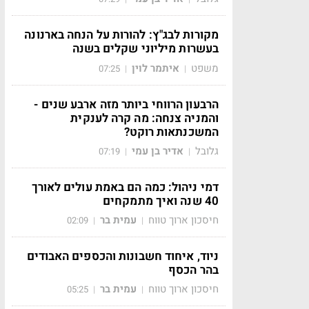
מקורות לבג"ץ: להורות על הנחה בארנונה
בעשרות מיליוני שקלים בשנה
משפט
איתמר לוין
07:25
|
|
הרבעון הרווחי ביותר מזה ארבע שנים -
והמניה צנחה: מה קרה לענקית
המשכנתאות רוקט?
גלובל
אדיר בן עמי
07:19
|
|
דמי ניהול: כמה הם באמת עולים לאורך
40 שנה ואיך מתמקחים
חיסכון ארוך טווח
עמית בר
02:09
|
|
ניוד, איחוד חשבונות והכספים האבודים
בהר הכסף
חיסכון ארוך טווח
עמית בר
05:25
|
|