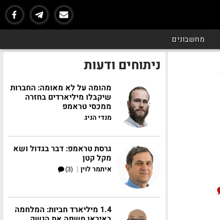
מחשבונים
ניתוחים ודעות
מהומה על לא מאומה: החברות
שיקבלו מיליארדים בחזרה
ממכסי טראמפ
מנדי הניג
גרסת טראמפ: דבר בגדול ושא
מקל קטן
|
איתמר לוין
(3)
1.4 מיליארד חביות: המלחמה
באיראן חשפה את הנשק