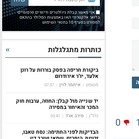
אני מאשר קבלת ניוזלטרים ודיוורים פרסומיים
בדואר אלקטרוני ו/או באמצעות הסלולר בהתאם
למפורט בסעיף 10 בתנאי השימוש
כותרות מתגלגלות
ביקורת חריפה בפסק בוררות על רונן
אלעד, יו"ר אירודרום
ה
משפט
איתמר לוין
07:37
|
|
יד שנייה מול קבלן: החוזה, ערבות חוק
המכר והאיחור במסירה
נדל"ן
מירב ארד
03:41
|
|
0
הבדיקות לפני החתימה: נסח טאבו,
זכויות, היתרים, שמאי ועורך דין