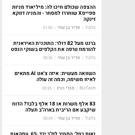
ההצפה שכולם חיכו לה: מיליארד מניות
ספייסX שוחררו למסחר - והמניה דווקא
זינקה
גלובל
אדיר בן עמי
01:00
|
|
ברנט מעל 82 דולר: התוכנית האיראנית
להורמוז טרפה את הקלפים בשוקי הנפט
גלובל
אדיר בן עמי
00:36
|
|
השוואה מעשית: איזה צ'אט AI מתאים
לאיזו משימה, וכמה זה עולה
BizTech
מנדי הניג
00:35
|
|
83 אלף משרות או 18 אלף בלבד? הדוח
שיקבע אם הריבית בארה"ב תעלה
גלובל
אדיר בן עמי
00:34
|
|
נאות רחל: המחיר למ"ר ירד 6%, עסקאות