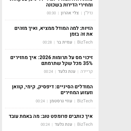
ומחירי הדירות בשכונה
נדל"ן
צלי אהרון
00:30
|
|
הזיות: למה המודל ממציא, ואיך מזהים
את זה בזמן
BizTech
עמית בר
00:28
|
|
זיכוי מס על תרומות 2026: איך מחזירים
35% מכל שקל שתרמתם
קריירה
ענת גלעד
00:24
|
|
המודלים הסיניים: דיפסיק, קימי, קוואן
וזעזוע המחירים
BizTech
עוזי גרסטמן
00:24
|
|
איך כותבים פרומפט טוב: מה באמת עובד
BizTech
ענת גלעד
00:24
|
|