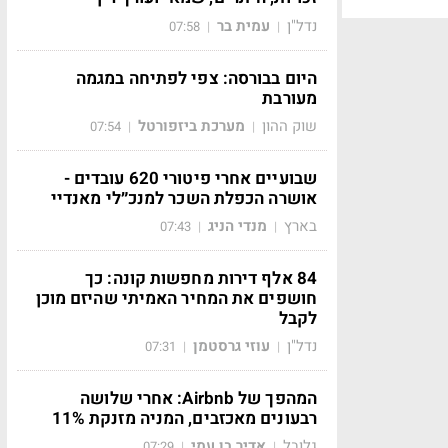
נדל"ן
עמית בר
07:58
|
|
היום בבורסה: צפי לפתיחה במגמה
מעורבת
שוק ההון
מערכת ביזפורטל
07:54
|
|
שבועיים אחרי פיטורי 620 עובדים -
אושרה הכפלת השכר למנכ״לי מאנדיי
בארץ
מנדי הניג
07:43
|
|
84 אלף דירות מחפשות קונה: כך
חושפים את המחיר האמיתי שהיזם מוכן
לקבל
נדל"ן
עוזי גרסטמן
07:31
|
|
המהפך של Airbnb: אחרי שלושה
רבעונים מאכזבים, המניה מזנקת 11%
גלובל
אדיר בן עמי
07:29
|
|